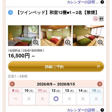
カレンダーの説明 …
【ツインベッド】和室12畳■1～2名【禁煙】
1名様料金
( 2名様1室利用時 )
16,500円
～
詳細/ご予約
定員:1～2名様
2026/8/9～ 2026/8/15
9
10
11
12
13
14
15
(日)
(月)
(火)
(水)
(木)
(金)
(土)
カレンダーの説明 …