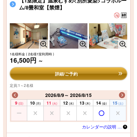
【1室限定】温泉むすめ<別所愛染>コラボルー
ム/8畳和室【禁煙】
1名様料金
( 2名様1室利用時 )
16,500円
～
詳細/ご予約
定員:1～2名様
2026/8/9～ 2026/8/15
9
10
11
12
13
14
15
(日)
(月)
(火)
(水)
(木)
(金)
(土)
カレンダーの説明 …