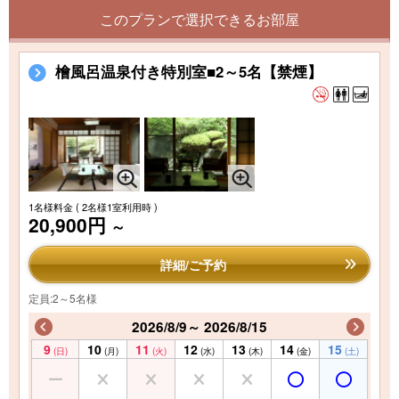
このプランで選択できるお部屋
檜風呂温泉付き特別室■2～5名【禁煙】
1名様料金
( 2名様1室利用時 )
20,900円
～
詳細/ご予約
定員:2～5名様
2026/8/9～ 2026/8/15
9
10
11
12
13
14
15
(日)
(月)
(火)
(水)
(木)
(金)
(土)