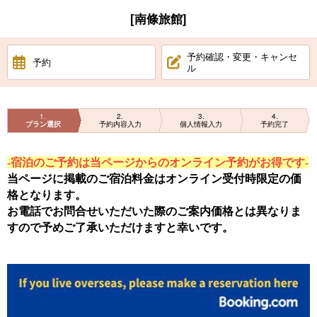
[南條旅館]
予約確認・変更・キャンセ
予約
ル
1
2
3
4
プラン選択
予約内容入力
個人情報入力
予約完了
-宿泊のご予約は当ページからのオンライン予約がお得です-
当ページに掲載のご宿泊料金はオンライン受付時限定の価
格となります。
お電話でお問合せいただいた際のご案内価格とは異なりま
すので予めご了承いただけますと幸いです。