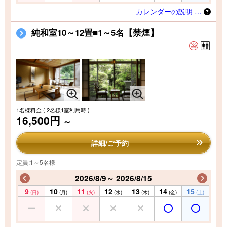
カレンダーの説明 …
純和室10～12畳■1～5名【禁煙】
1名様料金
( 2名様1室利用時 )
16,500円
～
詳細/ご予約
定員:1～5名様
2026/8/9～ 2026/8/15
9
10
11
12
13
14
15
(日)
(月)
(火)
(水)
(木)
(金)
(土)