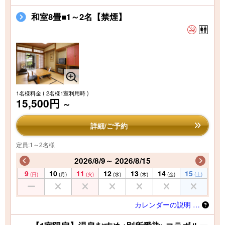
和室8畳■1～2名【禁煙】
1名様料金
( 2名様1室利用時 )
15,500円
～
詳細/ご予約
定員:1～2名様
2026/8/9～ 2026/8/15
9
10
11
12
13
14
15
(日)
(月)
(火)
(水)
(木)
(金)
(土)
カレンダーの説明 …