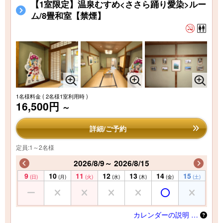
【1室限定】温泉むすめ<ささら踊り愛染>ルー
ム/8畳和室【禁煙】
1名様料金
( 2名様1室利用時 )
16,500円
～
詳細/ご予約
定員:1～2名様
2026/8/9～ 2026/8/15
9
10
11
12
13
14
15
(日)
(月)
(火)
(水)
(木)
(金)
(土)
カレンダーの説明 …