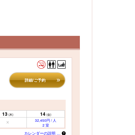
詳細/ご予約
13
14
(木)
(金)
32,450円 / 人
2 室
カレンダーの説明 …