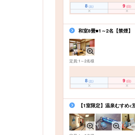
8
9
(土)
(日)
和室8畳■1～2名【禁煙】
定員:1～2名様
8
9
(土)
(日)
【1室限定】温泉むすめ<