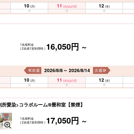
10
11
12
(月)
(火)
山の日
(水)
16,050円
1名様料金
～
( 2名様1室利用時 )
2026/8/8～ 2026/8/14
前週
次週
10
11
12
(月)
(火)
山の日
(水)
別所愛染>コラボルーム/8畳和室【禁煙】
17,050円
1名様料金
～
( 2名様1室利用時 )