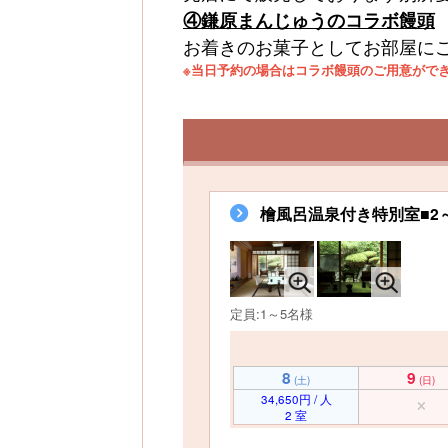
④
鎌原まんじゅうのコラボ饅頭
お着きのお菓子としてお部屋に
※当日予約の場合はコラボ饅頭のご用意がで
檜風呂温泉付き特別室■2
定員:1～5名様
8
9
(土)
(日)
34,650円 / 人
2 室