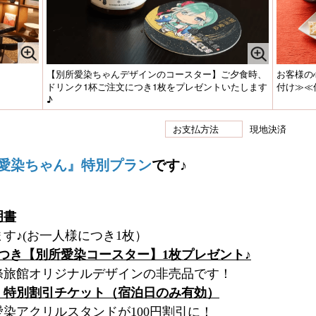
【別所愛染ちゃんデザインのコースター】ご夕食時、
お客様の
ドリンク1杯ご注文につき1枚をプレゼントいたします
付け≫≪
♪
お支払方法
現地決済
愛染ちゃん』特別プラン
です♪
明書
す♪(お一人様につき1枚）
つき【別所愛染コースター】1枚プレゼント♪
條旅館オリジナルデザインの非売品です！
、特別割引チケット（宿泊日のみ有効）
染アクリルスタンドが100円割引に！