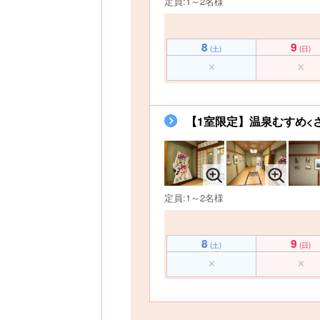
定員:1～2名様
8
9
(土)
(日)
【1室限定】温泉むすめ<
定員:1～2名様
8
9
(土)
(日)