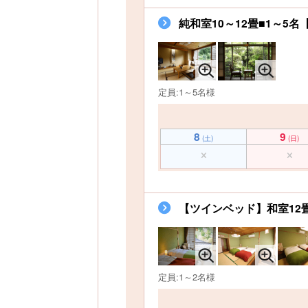
純和室10～12畳■1～5名
定員:1～5名様
8
9
(土)
(日)
【ツインベッド】和室12畳
定員:1～2名様