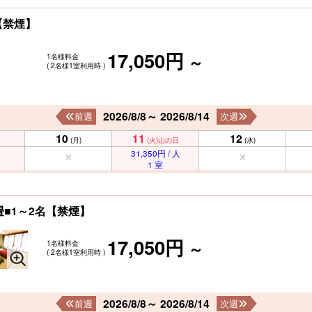
【禁煙】
17,050円
1名様料金
～
( 2名様1室利用時 )
2026/8/8～ 2026/8/14
前週
次週
10
11
12
(月)
(火)
山の日
(水)
31,350円 / 人
1 室
■1～2名【禁煙】
17,050円
1名様料金
～
( 2名様1室利用時 )
2026/8/8～ 2026/8/14
前週
次週