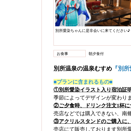
別所愛染ちゃんに是非会いに来てください♪
お食事
朝夕食付
別所温泉の温泉むすめ
『別所
■プランに含まれるもの■
①別所愛染イラスト入り宿泊証
季節によってデザインが変わりま
②ご夕食時、ドリンク注文1杯に
売店などでは購入できない、南
③アクリルスタンドのご購入に
売店にて販売しております別所愛