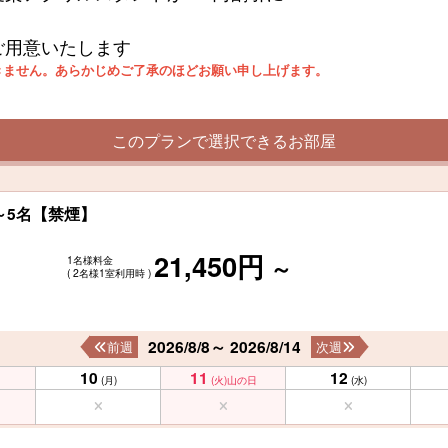
ご用意いたします
きません。あらかじめご了承のほどお願い申し上げます。
このプランで選択できるお部屋
～5名【禁煙】
21,450円
1名様料金
～
( 2名様1室利用時 )
2026/8/8～ 2026/8/14
前週
次週
10
11
12
(月)
(火)
山の日
(水)