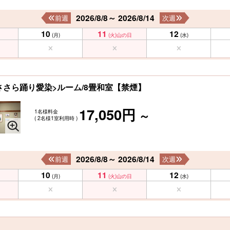
2026/8/8～ 2026/8/14
前週
次週
10
11
12
(月)
(火)
山の日
(水)
ささら踊り愛染>ルーム/8畳和室【禁煙】
17,050円
1名様料金
～
( 2名様1室利用時 )
2026/8/8～ 2026/8/14
前週
次週
10
11
12
(月)
(火)
山の日
(水)