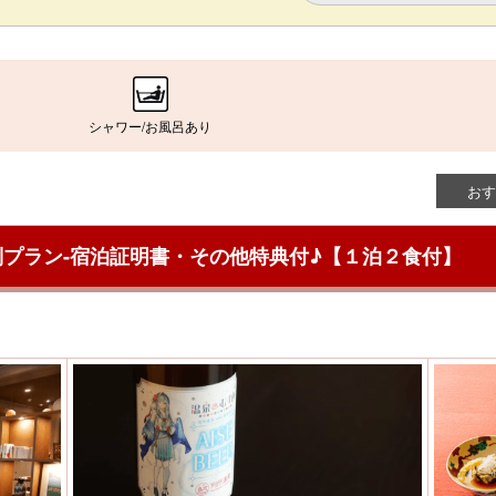
シャワー/お風呂あり
おす
プラン-宿泊証明書・その他特典付♪【１泊２食付】