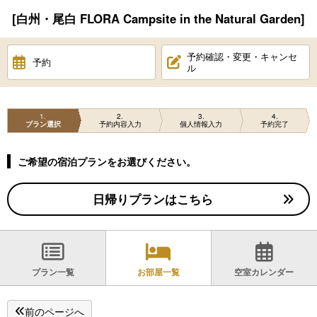
[白州・尾白 FLORA Campsite in the Natural Garden]
予約確認・変更・キャンセ
予約
ル
1
2
3
4
プラン選択
予約内容入力
個人情報入力
予約完了
ご希望の宿泊プランをお選びください。
日帰りプランはこちら
プラン一覧
お部屋一覧
空室カレンダー
前のページへ