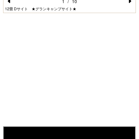
1
/
10
Pr
N
12畳 Dサイト ★グランキャンプサイト★
e
e
vi
xt
o
u
s