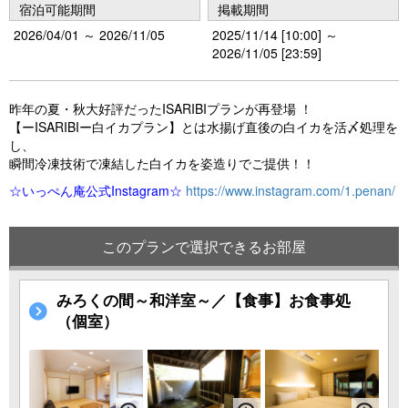
宿泊可能期間
掲載期間
2026/04/01 ～ 2026/11/05
2025/11/14 [10:00] ～
2026/11/05 [23:59]
昨年の夏・秋大好評だったISARIBIプランが再登場 ！
【ーISARIBIー白イカプラン】とは水揚げ直後の白イカを活〆処理を
し、
瞬間冷凍技術で凍結した白イカを姿造りでご提供！！
☆いっぺん庵公式Instagram☆
https://www.instagram.com/1.penan/
このプランで選択できるお部屋
みろくの間～和洋室～／【食事】お食事処
（個室）