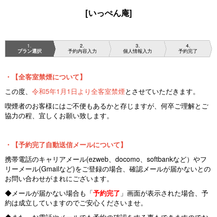
[いっぺん庵]
1
2
3
4
プラン選択
予約内容入力
個人情報入力
予約完了
・【全客室禁煙について】
この度、
令和5年1月1日より全客室禁煙
とさせていただきます。
喫煙者のお客様にはご不便もあるかと存じますが、何卒ご理解とご
協力の程、宜しくお願い致します。
・【予約完了自動送信メールについて】
携帯電話のキャリアメール(ezweb、docomo、softbankなど）やフ
リーメール(Gmailなど)をご登録の場合、確認メールが届かないとの
お問い合わせがまれにございます。
◆メールが届かない場合も「
予約完了
」画面が表示された場合、予
約は成立していますのでご安心くださいませ。