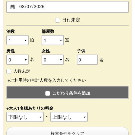
日付未定
泊数
部屋数
泊
室
男性
女性
子供
名
名
名
人数未定
※ご利用時の合計人数を入力してください
こだわり条件を追加
※大人1名様あたりの料金
～
検索条件をクリア