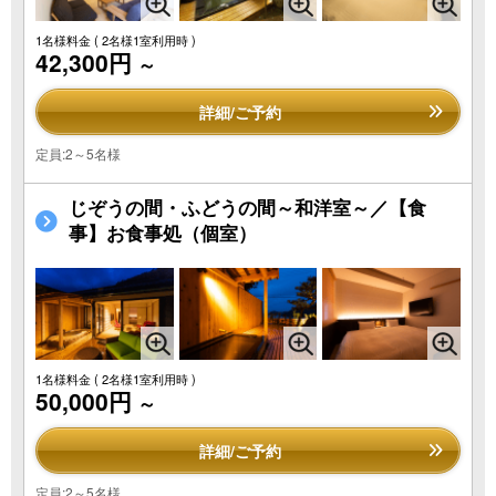
1名様料金
( 2名様1室利用時 )
42,300円
～
詳細/ご予約
定員:2～5名様
じぞうの間・ふどうの間～和洋室～／【食
事】お食事処（個室）
1名様料金
( 2名様1室利用時 )
50,000円
～
詳細/ご予約
定員:2～5名様