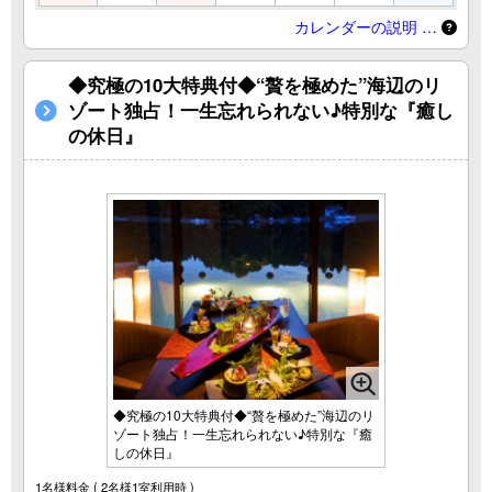
カレンダーの説明 …
◆究極の10大特典付◆“贅を極めた”海辺のリ
ゾート独占！一生忘れられない♪特別な『癒し
の休日』
◆究極の10大特典付◆“贅を極めた”海辺のリ
ゾート独占！一生忘れられない♪特別な『癒
しの休日』
1名様料金
( 2名様1室利用時 )