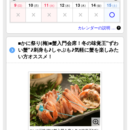
9
10
11
12
13
14
15
(日)
(月)
(火)
(水)
(木)
(金)
(土)
カレンダーの説明 …
■かに祭り(梅)■蟹入門会席！冬の味覚王"ずわ
い蟹"♪刺身も♪しゃぶも♪気軽に蟹を楽しみた
い方オススメ！