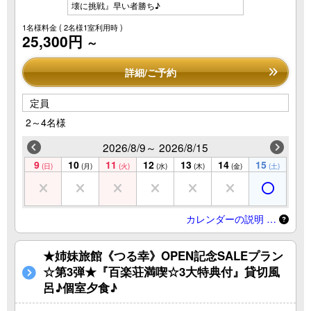
壊に挑戦』早い者勝ち♪
1名様料金
( 2名様1室利用時 )
25,300円
～
詳細/ご予約
定員
2～4名様
2026/8/9～ 2026/8/15
9
10
11
12
13
14
15
(日)
(月)
(火)
(水)
(木)
(金)
(土)
カレンダーの説明 …
★姉妹旅館《つる幸》OPEN記念SALEプラン
☆第3弾★『百楽荘満喫☆3大特典付』貸切風
呂♪個室夕食♪