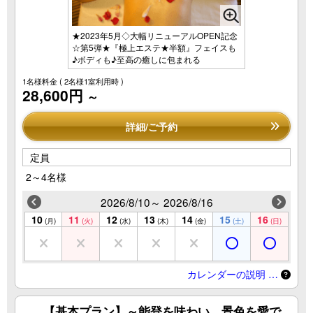
★2023年5月◇大幅リニューアルOPEN記念
☆第5弾★『極上エステ★半額』フェイスも
♪ボディも♪至高の癒しに包まれる
1名様料金
( 2名様1室利用時 )
28,600円
～
詳細/ご予約
定員
2～4名様
2026/8/10～ 2026/8/16
10
11
12
13
14
15
16
(月)
(火)
(水)
(木)
(金)
(土)
(日)
カレンダーの説明 …
【基本プラン】～能登を味わい、景色を愛で