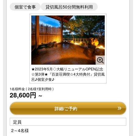
個室で食事
貸切風呂50分間無料利用
★2023年5月◇大幅リニューアルOPEN記念
☆第3弾★『百楽荘満喫☆4大特典付』貸切風
呂♪個室夕食♪
1名様料金
( 2名様1室利用時 )
28,600円
～
詳細/ご予約
定員
2～4名様