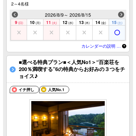
2～4名様
2026/8/9～ 2026/8/15
9
10
11
12
13
14
15
(日)
(月)
(火)
(水)
(木)
(金)
(土)
カレンダーの説明 …
■選べる特典プラン■＜人気No1＞“百楽荘を
200％満喫する”6の特典からお好みの３つをチ
ョイス♪
イチ押し
人気No.1