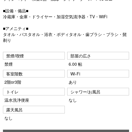
■設備・備品■
冷蔵庫・金庫・ドライヤー・加湿空気清浄器・TV・WiFi
■アメニティ■
タオル・バスタオル・浴衣・ボディタオル・歯ブラシ・ブラシ・髭
剃り
禁煙/喫煙
部屋の広さ
禁煙
6.00 帖
客室階数
Wi-Fi
2階or3階
あり
トイレ
シャワー/お風呂
温水洗浄便座
なし
露天風呂
なし