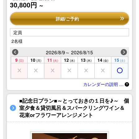
30,800円
～
詳細/ご予約
定員
2名様
2026/8/9～ 2026/8/15
9
10
11
12
13
14
15
(日)
(月)
(火)
(水)
(木)
(金)
(土)
カレンダーの説明 …
■記念日プラン■～とっておきの１日を♪～ 個
室夕食＆貸切風呂＆スパークリングワイン＆
花束orフラワーアレンジメント