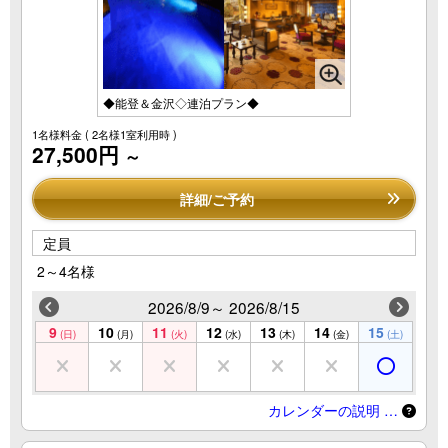
◆能登＆金沢◇連泊プラン◆
1名様料金
( 2名様1室利用時 )
27,500円
～
詳細/ご予約
定員
2～4名様
2026/8/9～ 2026/8/15
9
10
11
12
13
14
15
(日)
(月)
(火)
(水)
(木)
(金)
(土)
カレンダーの説明 …