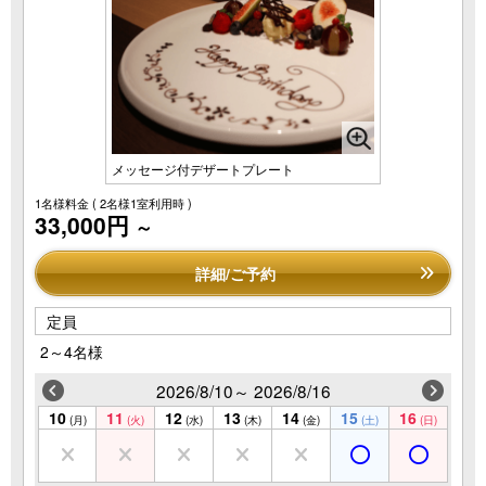
メッセージ付デザートプレート
1名様料金
( 2名様1室利用時 )
33,000円
～
詳細/ご予約
定員
2～4名様
2026/8/10～ 2026/8/16
10
11
12
13
14
15
16
(月)
(火)
(水)
(木)
(金)
(土)
(日)