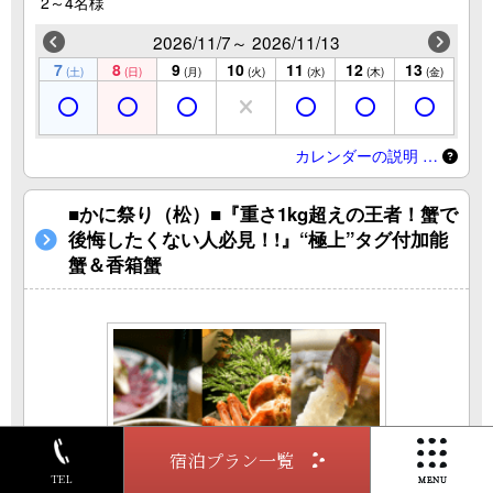
2～4名様
2026/11/7～ 2026/11/13
7
8
9
10
11
12
13
(土)
(日)
(月)
(火)
(水)
(木)
(金)
カレンダーの説明 …
■かに祭り（松）■『重さ1kg超えの王者！蟹で
後悔したくない人必見！!』“極上”タグ付加能
蟹＆香箱蟹
宿泊プラン一覧
TEL
この