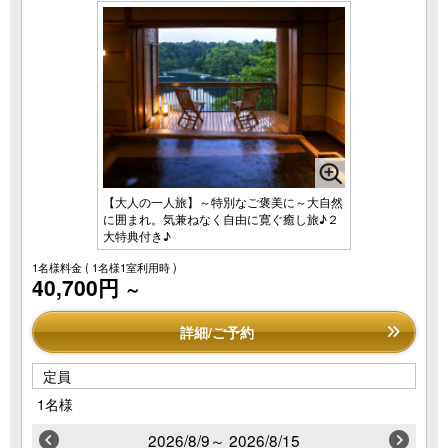
【大人の一人旅】～特別なご褒美に～大自然
に囲まれ。気兼ねなく自由に寛ぐ癒し旅♪２
大特典付き♪
1名様料金
( 1名様1室利用時 )
40,700円
～
詳細/ご予約
定員
1名様
2026/8/9～ 2026/8/15