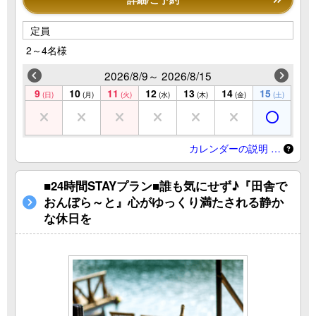
定員
2～4名様
2026/8/9～ 2026/8/15
9
10
11
12
13
14
15
(日)
(月)
(火)
(水)
(木)
(金)
(土)
カレンダーの説明 …
■24時間STAYプラン■誰も気にせず♪『田舎で
おんぼら～と』心がゆっくり満たされる静か
な休日を