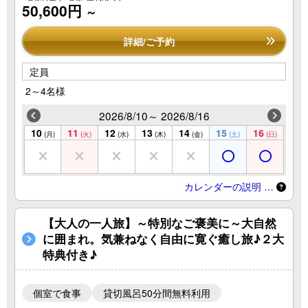
50,600円
～
詳細/ご予約
定員
2～4名様
2026/8/10～ 2026/8/16
10
11
12
13
14
15
16
(月)
(火)
(水)
(木)
(金)
(土)
(日)
カレンダーの説明 …
【大人の一人旅】～特別なご褒美に～大自然
に囲まれ。気兼ねなく自由に寛ぐ癒し旅♪２大
特典付き♪
個室で食事
貸切風呂50分間無料利用