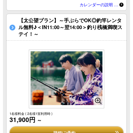
カレンダーの説明 …
【太公望プラン】～手ぶらでOK◎釣竿レンタ
ル無料♪＜IN11:00～翌14:00＞釣り桟橋満喫ス
テイ！～
1名様料金
( 2名様1室利用時 )
31,900円
～
詳細/ご予約