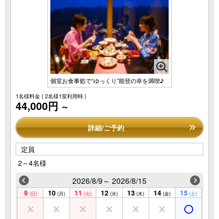
個室お食事処で“ゆっくり”能登の幸を満喫♪
1名様料金
( 2名様1室利用時 )
44,000円
～
詳細/ご予約
定員
2～4名様
2026/8/9～ 2026/8/15
9
10
11
12
13
14
15
(日)
(月)
(火)
(水)
(木)
(金)
(土)