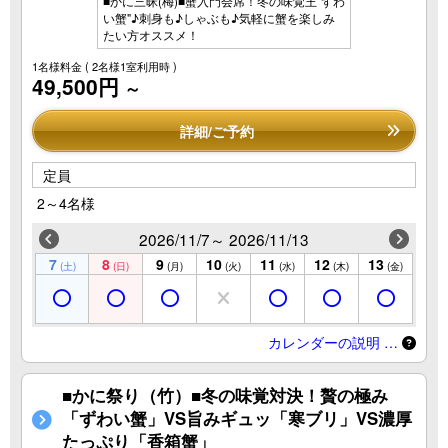
■かに三昧(梅)■蟹入門会席！冬の味覚王"ずわ
い蟹"♪刺身も♪しゃぶも♪気軽に蟹を楽しみ
たい方オススメ！
1名様料金
( 2名様1室利用時 )
49,500円
～
詳細/ご予約
定員
2～4名様
2026/11/7～ 2026/11/13
7
8
9
10
11
12
13
(土)
(日)
(月)
(火)
(水)
(木)
(金)
カレンダーの説明 …
■かに祭り（竹）■冬の味覚対決！贅の極み
「ずわい蟹」VS旨みギュッ「寒ブリ」VS濃厚
たっぷり「香箱蟹」