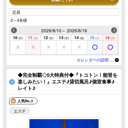
定員
2～4名様
2026/8/10～ 2026/8/16
10
11
12
13
14
15
16
(月)
(火)
(水)
(木)
(金)
(土)
(日)
カレンダーの説明 …
◆完全制覇◇5大特典付◆『トコトン！能登を
楽しみたい！』エステ♪貸切風呂♪個室食事♪
レイト♪
人気No.3
エステ