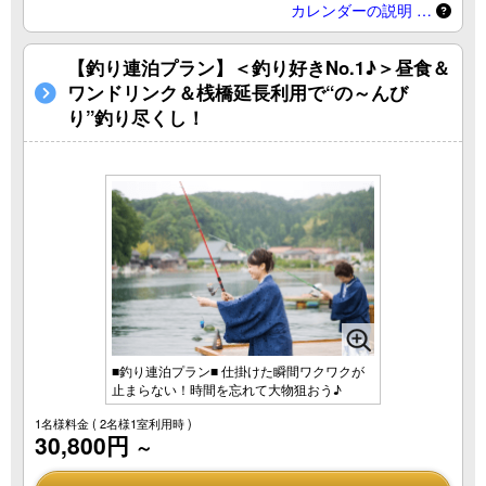
カレンダーの説明 …
【釣り連泊プラン】＜釣り好きNo.1♪＞昼食＆
ワンドリンク＆桟橋延長利用で“の～んび
り”釣り尽くし！
■釣り連泊プラン■ 仕掛けた瞬間ワクワクが
止まらない！時間を忘れて大物狙おう♪
1名様料金
( 2名様1室利用時 )
30,800円
～