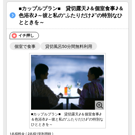
■カップルプラン■ 貸切露天♪＆個室食事♪＆
色浴衣♪～彼と私の“ふたりだけ♪”の特別なひ
とときを～
イチ押し
個室で食事
貸切風呂50分間無料利用
■カップルプラン■ 貸切露天♪＆個室食事♪
＆色浴衣♪～彼と私の“ふたりだけ♪”の特別な
ひとときを～
1名様料金
( 2名様1室利用時 )