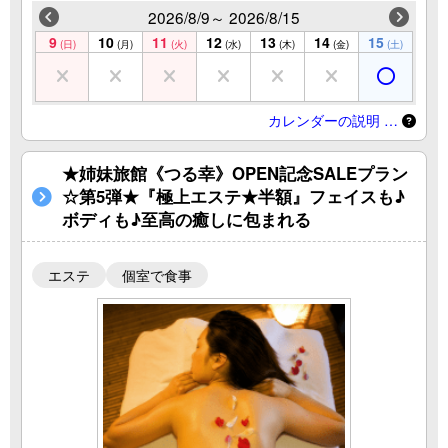
2026/8/9～ 2026/8/15
9
10
11
12
13
14
15
(日)
(月)
(火)
(水)
(木)
(金)
(土)
カレンダーの説明 …
★姉妹旅館《つる幸》OPEN記念SALEプラン
☆第5弾★『極上エステ★半額』フェイスも♪
ボディも♪至高の癒しに包まれる
エステ
個室で食事