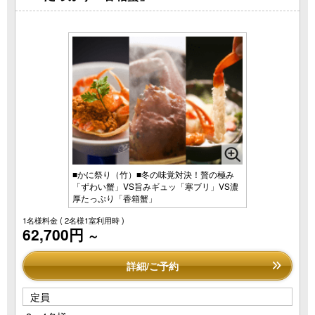
■かに祭り（竹）■冬の味覚対決！贅の極み
「ずわい蟹」VS旨みギュッ「寒ブリ」VS濃
厚たっぷり「香箱蟹」
1名様料金
( 2名様1室利用時 )
62,700円
～
詳細/ご予約
定員