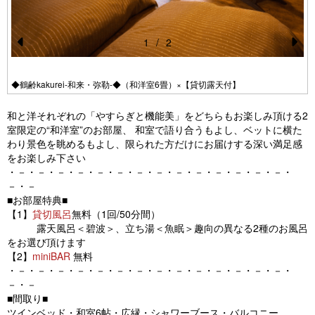
1
/
2
Pr
N
e
e
◆鶴齢kakurei-和来・弥勒-◆（和洋室6畳）×【貸切露天付】
vi
xt
和と洋それぞれの「やすらぎと機能美」をどちらもお楽しみ頂ける2
o
室限定の“和洋室”のお部屋、 和室で語り合うもよし、ベットに横た
u
わり景色を眺めるもよし、限られた方だけにお届けする深い満足感
をお楽しみ下さい
s
・－・－・－・－・－・－・－・－・－・－・－・－・－・－・
－・－
■お部屋特典■
【1】
貸切風呂
無料（1回/50分間）
露天風呂＜碧波＞、立ち湯＜魚眠＞趣向の異なる2種のお風呂
をお選び頂けます
【2】
miniBAR
無料
・－・－・－・－・－・－・－・－・－・－・－・－・－・－・
－・－
■間取り■
ツインベッド・和室6帖・広縁・シャワーブース・バルコニー