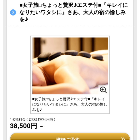
■女子旅□ちょっと贅沢♪エステ付■『キレイに
なりたいワタシに』さあ、大人の宿の愉しみ
を♪
■女子旅□ちょっと贅沢♪エステ付■『キレイ
になりたいワタシに』さあ、大人の宿の愉し
みを♪
1名様料金
( 2名様1室利用時 )
38,500円
～
詳細/ご予約