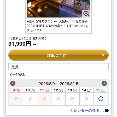
■選べる特典プラン■＜人気No1＞“百楽荘を
200％満喫する”6の特典からお好みの３つを
チョイス♪
1名様料金
( 2名様1室利用時 )
31,900円
～
詳細/ご予約
定員
2～4名様
2026/8/9～ 2026/8/15
9
10
11
12
13
14
15
(日)
(月)
(火)
(水)
(木)
(金)
(土)
カレンダーの説明 …