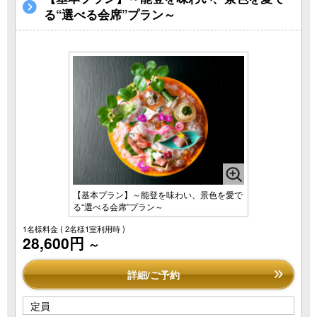
る“選べる会席”プラン～
【基本プラン】～能登を味わい、景色を愛で
る“選べる会席”プラン～
1名様料金
( 2名様1室利用時 )
28,600円
～
詳細/ご予約
定員