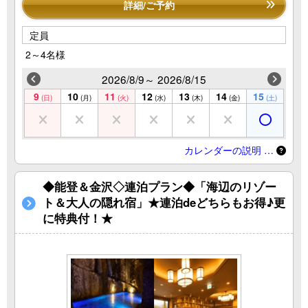
詳細/ご予約
定員
2～4名様
2026/8/9～ 2026/8/15
9
10
11
12
13
14
15
(日)
(月)
(火)
(水)
(木)
(金)
(土)
カレンダーの説明 …
◆能登＆金沢◇連泊プラン◆「海辺のリゾー
ト＆大人の隠れ宿」★連泊deどちらもお得♪更
に特典付！★