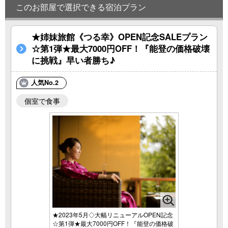
このお部屋で選択できる宿泊プラン
★姉妹旅館《つる幸》OPEN記念SALEプラン
☆第1弾★最大7000円OFF！『能登の価格破壊
に挑戦』早い者勝ち♪
人気No.2
個室で食事
★2023年5月◇大幅リニューアルOPEN記念
☆第1弾★最大7000円OFF！『能登の価格破