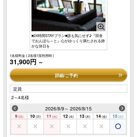
■24時間STAYプラン■誰も気にせず♪『田舎
でおんぼら～と』心がゆっくり満たされる静
かな休日を
1名様料金
( 2名様1室利用時 )
31,900円
～
詳細/ご予約
定員
2～4名様
2026/8/9～ 2026/8/15
9
10
11
12
13
14
15
(日)
(月)
(火)
(水)
(木)
(金)
(土)