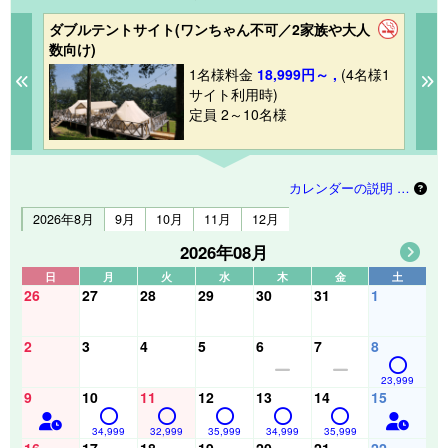
ダブルテントサイト(ワンちゃん不可／2家族や大人
ス
数向け)
1
1名様料金
18,999円～ ,
(4名様1
Previous
N
サイト利用時)
定員 2～10名様
カレンダーの説明 …
2026年8月
9月
10月
11月
12月
2026年08月
日
月
火
水
木
金
土
26
27
28
29
30
31
1
2
3
4
5
6
7
8
23,999
9
10
11
12
13
14
15
34,999
32,999
35,999
34,999
35,999
16
17
18
19
20
21
22