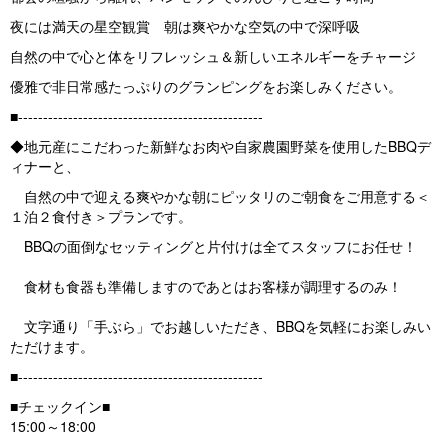
s
夜には満天の星空観賞 朝は爽やかな空気の中で深呼吸
自然の中で心と体をリフレッシュ＆新しいエネルギーをチャージ
優雅で非日常感たっぷりのグランピングをお楽しみください。
■-------------------------------------------------
◆地元産にこだわった新鮮なお肉や自家農園野菜を使用したBBQデ
ィナーと、
自然の中で迎える爽やかな朝にピッタリのご朝食をご用意する＜
１泊２食付き＞プランです。
BBQの面倒なセッティングと片付けは全てスタッフにお任せ！
食材も食器も準備しますのであとはお客様が調理するのみ！
文字通り「手ぶら」でお越しいただき、BBQを気軽にお楽しみい
ただけます。
■-------------------------------------------------
■チェックイン■
15:00～18:00