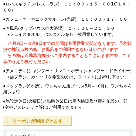
●ロハスキッチン(レストラン) １１：００～１５：００(LO１４：
００)
●カフェ・オーガニックサルーン(売店) １０：００～１７：００
●お風呂(クラブハウス内大浴場) １７：００～２１：３０
※フェイスタオル、バスタオルを各一枚用意しています。
※1月9日～３月8日までの期間は冬季営業期間となります、予約状
況や施設点検の為、お風呂をご利用できない日がございます
その際は近隣温浴施設へご案内することもございますので、ご了
承のうえご検討ください
●アメニティ(シャンプー・リンス・ボディシャンプー・ドライヤー)
※歯ブラシ、カミソリを希望の方は、フロントにお申し下さい。
●ドッグラン(9か所)、ワンちゃん用プール(5月～10月)、ワンちゃん
用シャワー
※施設定休日(火曜日)と臨時休業日は屋内施設及び屋外施設の一部
(空中アスレチック等)はご利用できません。
クーポンが利用できます。
チェックイン