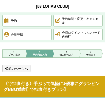
[58 LOHAS CLUB]
予約確認・変更・キャンセ
予約
ル
会員ログイン ・ パスワード
会員登録
再発行
1
2
3
4
プラン選択
予約内容入力
個人情報入力
予約完了
前のページへ
《1泊2食付き》手ぶらで気軽に♪優雅にグランピン
グBBQ満喫〖1泊2食付きプラン〗