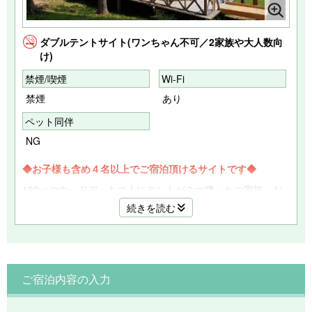
ダブルテントサイト(ワンちゃん不可／2家族や大人数向
け)
禁煙/喫煙
Wi-Fi
禁煙
あり
ペット同伴
NG
◆お子様も含め４名以上でご宿泊頂けるサイトです◆
160㎡のウッドデッキの上にテントが２つ建ったご家族、お
友達同士などグループ（最大10名様までご宿泊可能）でキャ
続きを読む
ンプを楽しみたい方に最適なサイトです。
グループみんなで泊まって一緒にBBQや焚き火をお楽しみい
ただけます。
【テント設備／１張の設備】
ご宿泊内容の入力
AC電源（900ｗまで）、水道（飲料可）
ダブルベッド（低反発マット）×２