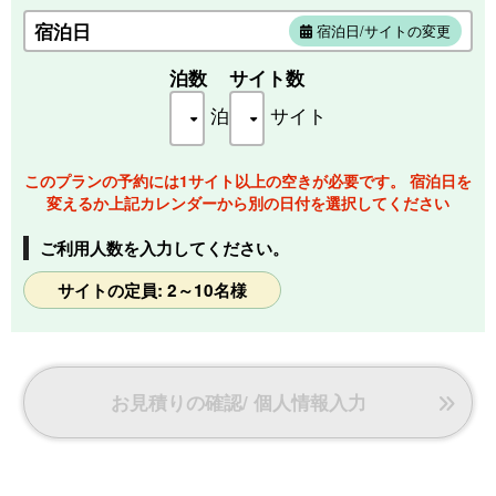
ソファーベット×１
寝具１式、サイドテーブル
宿泊日
宿泊日/サイトの変更
エアコン、扇風機（夏季）、デッキチェア、ハンモック、ラ
ンタン
泊数
サイト数
※こちらのサイトはテントを２張ご利用頂けます。
泊
サイト
※ダブルのサイトをご予約際は１サイトずつご予約下さい。
【推奨定員】
このプランの予約には1サイト以上の空きが必要です。 宿泊日を
４～１０名（テント１張あたりの目安：大人２名 子供３
変えるか上記カレンダーから別の日付を選択してください
名）
ご利用人数を入力してください。
※テント１張に大人の方5名でも可能ですが、ベット数を確認
サイトの定員: 2～10名様
の上ご予約下さい。
※ダブルサイトは大人４名以上、または大人２名とお子様２
名以上で合計人数が４名以上の場合のみご利用頂けます。
お見積りの確認/ 個人情報入力
【駐車場】
テントサイト前に２台まで駐車可能です。
※３台目以降はクラブハウス駐車場にご駐車下さい。