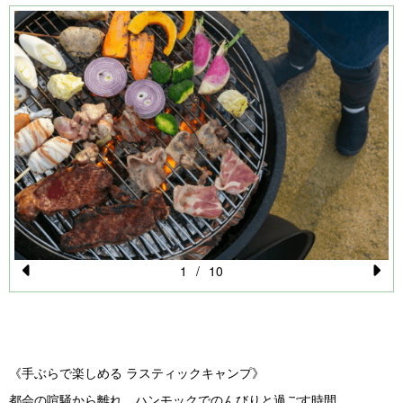
1
/
10
Pr
N
e
e
vi
xt
o
《手ぶらで楽しめる ラスティックキャンプ》
u
都会の喧騒から離れ、ハンモックでのんびりと過ごす時間