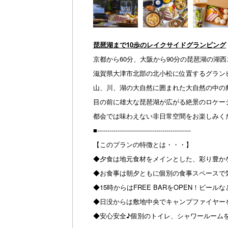
琵琶湖まで10歩のレイクサイドグランピング
京都から60分、大阪から90分の琵琶湖の湖西
滋賀県大津市北部の北小松に位置するグラン
山、川、湖の大自然に囲まれた大自然の中の
目の前に雄大な琵琶湖が広がる絶景のロケー
都会では味わえない非日常空間をお楽しみく
■----------------------------------------------
【このプランの特徴とは・・・】
◆夕食は地元食材をメインとした、彩り豊か
◆お食事は朝夕ともに個別の食事スペースで
◆15時からはFREE BARをOPEN！
◆日没からは敷地中央でキャンプファイヤー
◆安心安全♪個別のトイレ、シャワールーム