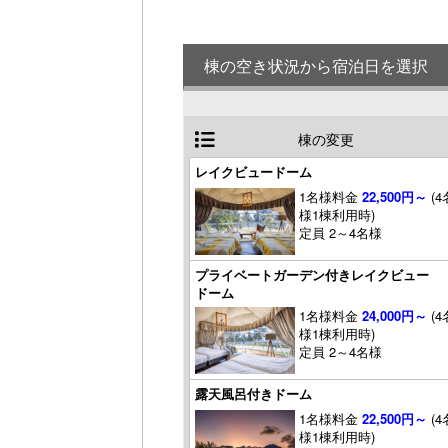
棟の空き状況から宿泊日を選択
棟の変更
レイクビュードーム
1名様料金
22,500円～
(4
様1棟利用時)
定員 2～4名様
プライベートガーデン付きレイクビュー
ドーム
1名様料金
24,000円～
(4
様1棟利用時)
定員 2～4名様
露天風呂付きドーム
1名様料金
22,500円～
(4
様1棟利用時)