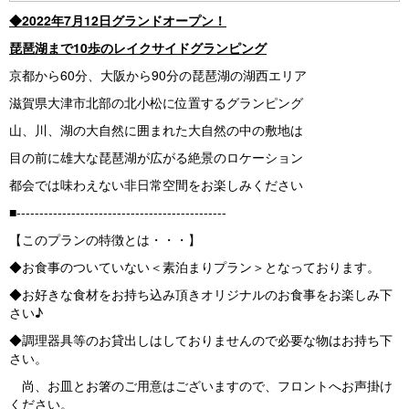
Pr
N
◆2022年7月12日グランドオープン！
e
e
琵琶湖まで10歩のレイクサイドグランピング
vi
xt
京都から60分、大阪から90分の琵琶湖の湖西エリア
o
滋賀県大津市北部の北小松に位置するグランピング
u
山、川、湖の大自然に囲まれた大自然の中の敷地は
s
目の前に雄大な琵琶湖が広がる絶景のロケーション
都会では味わえない非日常空間をお楽しみください
■----------------------------------------------
【このプランの特徴とは・・・】
◆お食事のついていない＜素泊まりプラン＞となっております。
◆お好きな食材をお持ち込み頂きオリジナルのお食事をお楽しみ下
さい♪
◆調理器具等のお貸出しはしておりませんので必要な物はお持ち下
さい。
尚、お皿とお箸のご用意はございますので、フロントへお声掛け
ください。