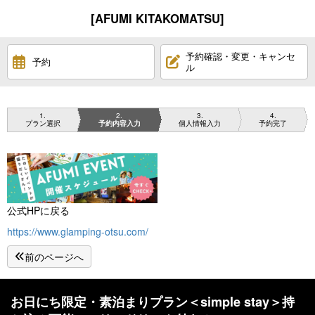
[AFUMI KITAKOMATSU]
予約確認・変更・キャンセ
予約
ル
1
2
3
4
プラン選択
予約内容入力
個人情報入力
予約完了
公式HPに戻る
https://www.glamping-otsu.com/
前のページへ
お日にち限定・素泊まりプラン＜simple stay＞持