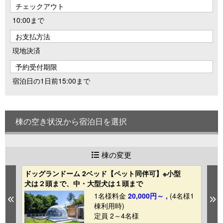
チェックアウト
10:00まで
お支払方法
現地決済
予約受付期限
宿泊日の1日前15:00まで
棟の空き状況から宿泊日を選択
棟の変更
ドッグランドーム 2ベッド【ペット同伴可】※小型
レ
犬は２頭まで、中・大型犬は１頭まで
1
1名様料金
20,000円～ ,
(4名様1
Previous
N
棟利用時)
定員 2～4名様