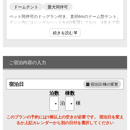
ドームテント
愛犬同伴可
ペット同伴可のドッグラン付き、直径6mのドーム型テント。
テント内にはシングルベッドを4台配置しており、4名まで宿
泊可能です。専用の食事スペース、トイレ、シャワーも完備
続きを読む
しておりますので、ゆったりとプライベート空間をご堪能下
さい。
※ペットの同伴は１棟につき、小型犬は２頭まで、中型犬・
大型犬は１頭まで、小型犬と中型犬は１頭ずつ（ケージは１
個のみ設置のため狭くなります）
ご宿泊内容の入力
宿泊日
宿泊日/棟の変更
泊数
棟数
泊
棟
このプランの予約には1棟以上の空きが必要です。 宿泊日を変え
るか上記カレンダーから別の日付を選択してください