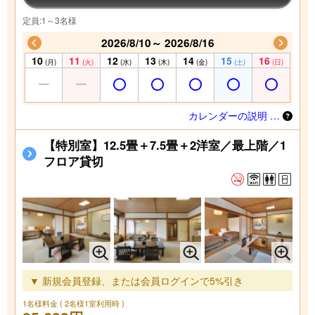
定員:1～3名様
2026/8/10～ 2026/8/16
10
11
12
13
14
15
16
(月)
(火)
(水)
(木)
(金)
(土)
(日)
カレンダーの説明 …
【特別室】12.5畳＋7.5畳＋2洋室／最上階／1
フロア貸切
▼ 新規会員登録、または会員ログインで5%引き
1名様料金
( 2名様1室利用時 )