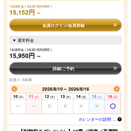
1名様料金
( 2名様1室利用時 )
15,152円
～
会員ログイン/会員登録
▼ 通常料金
1名様料金
( 2名様1室利用時 )
15,950円
～
詳細/ご予約
定員:1～5名様
2026/8/10～ 2026/8/16
10
11
12
13
14
15
16
(月)
(火)
(水)
(木)
(金)
(土)
(日)
カレンダーの説明 …