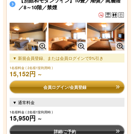
【別館和モダンツイン】10畳／湖側／高層階
／8～10階／禁煙
▼ 新規会員登録、または会員ログインで5%引き
1名様料金
( 2名様1室利用時 )
15,152円
～
会員ログイン/会員登録
▼ 通常料金
1名様料金
( 2名様1室利用時 )
15,950円
～
詳細/ご予約