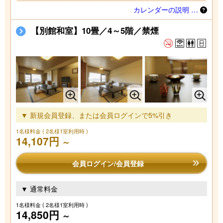
カレンダーの説明 …
【別館和室】10畳／4～5階／禁煙
▼ 新規会員登録、または会員ログインで5%引き
1名様料金
( 2名様1室利用時 )
14,107円
～
会員ログイン/会員登録
▼ 通常料金
1名様料金
( 2名様1室利用時 )
14,850円
～