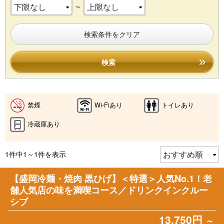
～
検索条件をクリア
検索
禁煙
Wi-Fiあり
トイレあり
冷蔵庫あり
1件中1～1件を表示
【盛岡冷麺・焼肉 黒ひげ】＜特選＞人気No.1！老
舗人気店の味を満喫コース／ドリンクインクルー
シブ
13,750円
～