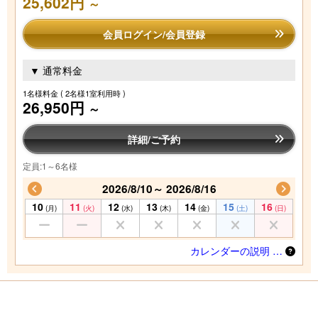
25,602円
～
会員ログイン/会員登録
▼ 通常料金
1名様料金
( 2名様1室利用時 )
26,950円
～
詳細/ご予約
定員:1～6名様
2026/8/10～ 2026/8/16
10
11
12
13
14
15
16
(月)
(火)
(水)
(木)
(金)
(土)
(日)
カレンダーの説明 …