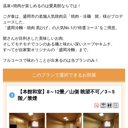
温泉×焼肉が楽しめるのは愛真館ならでは！
ご夕食は、盛岡市の老舗人気焼肉店「焼肉・冷麺 髭」様がプロデ
ュースした、
「盛岡冷麵・焼肉 黒ひげ」の人気No.1の“特選コース”をご用意。
髭さんが目利きした美味しいお肉、
そしてモチモチでコシのある麺と味わい深いスープやキムチ、
すべてが自家製オリジナルの「盛岡冷麵」まで。
フルコースで味わうことが出来るのは当プランのみ！
このプランで選択できるお部屋
【本館和室】8～12畳／山側 眺望不可／3～5
階／禁煙