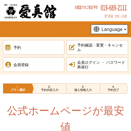
予約確認・変更・キャンセ
予約
ル
会員ログイン ・ パスワード
会員登録
再発行
1
2
3
4
プラン選択
予約内容入力
個人情報入力
予約完了
公式ホームページが最安
値