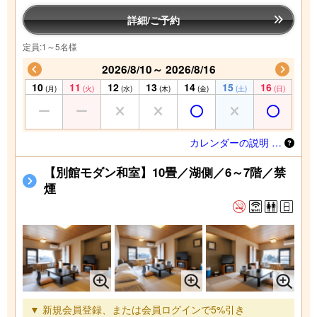
詳細/ご予約
定員:1～5名様
2026/8/10～ 2026/8/16
10
11
12
13
14
15
16
(月)
(火)
(水)
(木)
(金)
(土)
(日)
カレンダーの説明 …
【別館モダン和室】10畳／湖側／6～7階／禁
煙
▼ 新規会員登録、または会員ログインで5%引き