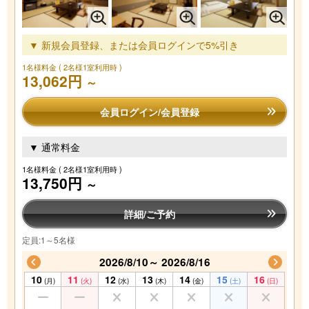
▼ 新規会員登録、または会員ログインで5%引き
1名様料金
( 2名様1室利用時 )
13,062円
～
会員ログイン/会員登録
▼ 通常料金
1名様料金
( 2名様1室利用時 )
13,750円
～
詳細/ご予約
定員:1～5名様
2026/8/10～ 2026/8/16
10
11
12
13
14
15
16
(月)
(火)
(水)
(木)
(金)
(土)
(日)