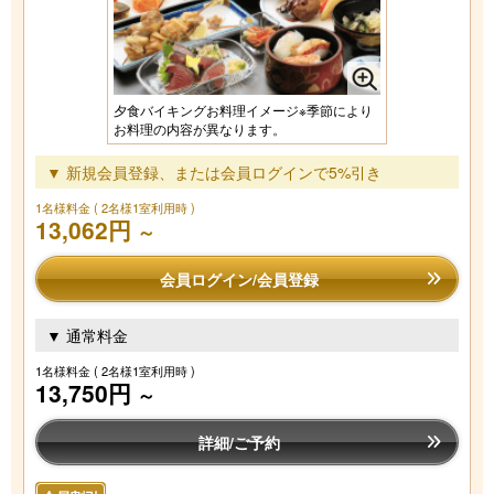
夕食バイキングお料理イメージ※季節により
お料理の内容が異なります。
▼ 新規会員登録、または会員ログインで5%引き
1名様料金
( 2名様1室利用時 )
13,062円
～
会員ログイン/会員登録
▼ 通常料金
1名様料金
( 2名様1室利用時 )
13,750円
～
詳細/ご予約