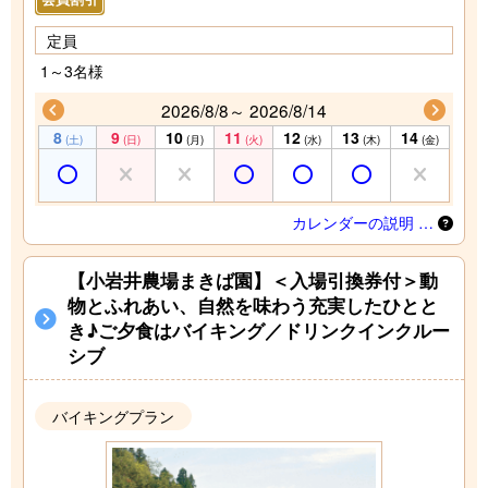
定員
1～3名様
2026/8/8～ 2026/8/14
8
9
10
11
12
13
14
(土)
(日)
(月)
(火)
(水)
(木)
(金)
カレンダーの説明 …
【小岩井農場まきば園】＜入場引換券付＞動
物とふれあい、自然を味わう充実したひとと
き♪ご夕食はバイキング／ドリンクインクルー
シブ
バイキングプラン