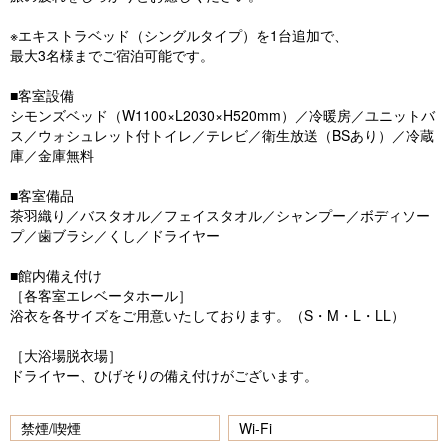
※エキストラベッド（シングルタイプ）を1台追加で、
最大3名様までご宿泊可能です。
■客室設備
シモンズベッド（W1100×L2030×H520mm）／冷暖房／ユニットバ
ス／ウォシュレット付トイレ／テレビ／衛生放送（BSあり）／冷蔵
庫／金庫無料
■客室備品
茶羽織り／バスタオル／フェイスタオル／シャンプー／ボディソー
プ／歯ブラシ／くし／ドライヤー
■館内備え付け
［各客室エレベータホール］
浴衣を各サイズをご用意いたしております。（S・M・L・LL）
［大浴場脱衣場］
ドライヤー、ひげそりの備え付けがございます。
禁煙/喫煙
Wi-Fi