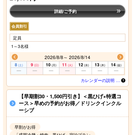
詳細/ご予約
会員割引
定員
1～3名様
2026/8/8～ 2026/8/14
8
9
10
11
12
13
14
(土)
(日)
(月)
(火)
(水)
(木)
(金)
カレンダーの説明 …
【早期割30・1,500円引き】＜黒ひげ×特選コ
ース＞早めの予約がお得／ドリンクインクル
ーシブ
早割がお得
「盛岡冷麺・焼肉 黒ひげ」宿泊プラン