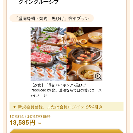
クインクルーシブ
「盛岡冷麺・焼肉 黒ひげ」宿泊プラン
【夕食】「季節バイキング×黒ひげ
Produced by 髭」連泊ならではの贅沢コース
※イメージ
▼ 新規会員登録、または会員ログインで5%引き
1名様料金
( 2名様1室利用時 )
13,585円
～