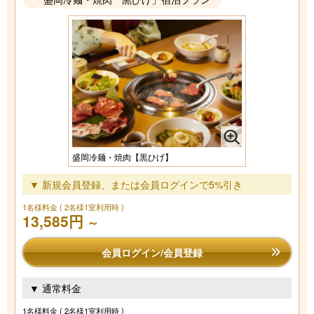
盛岡冷麺・焼肉【黒ひげ】
▼ 新規会員登録、または会員ログインで5%引き
1名様料金
( 2名様1室利用時 )
13,585円
～
会員ログイン/会員登録
▼ 通常料金
1名様料金
( 2名様1室利用時 )