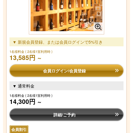
▼ 新規会員登録、または会員ログインで5%引き
1名様料金
( 2名様1室利用時 )
13,585円
～
会員ログイン/会員登録
▼ 通常料金
1名様料金
( 2名様1室利用時 )
14,300円
～
詳細/ご予約
会員割引