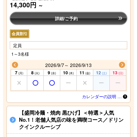
14,300円
～
詳細/ご予約
会員割引
定員
1～3名様
2026/9/7～ 2026/9/13
7
8
9
10
11
12
13
(月)
(火)
(水)
(木)
(金)
(土)
(日)
カレンダーの説明 …
【盛岡冷麺・焼肉 黒ひげ】＜特選＞人気
No.1！老舗人気店の味を満喫コース／ドリン
クインクルーシブ