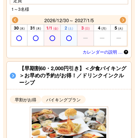
定員
1～3名様
2026/12/30～ 2027/1/5
30
31
1/1
2
3
4
5
(水)
(木)
(金)
(土)
(日)
(月)
(火)
カレンダーの説明 …
【早期割60・2,000円引き】＜夕食バイキング
＞お早めの予約がお得！／ドリンクインクル
ーシブ
早割がお得
バイキングプラン