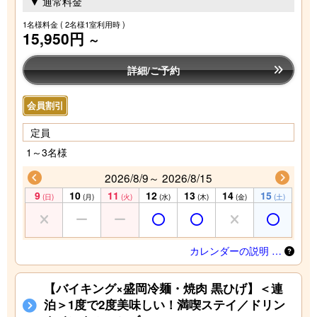
▼ 通常料金
1名様料金
( 2名様1室利用時 )
15,950円
～
詳細/ご予約
会員割引
定員
1～3名様
2026/8/9～ 2026/8/15
9
10
11
12
13
14
15
(日)
(月)
(火)
(水)
(木)
(金)
(土)
カレンダーの説明 …
【バイキング×盛岡冷麺・焼肉 黒ひげ】＜連
泊＞1度で2度美味しい！満喫ステイ／ドリン