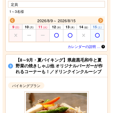
定員
1～3名様
2026/8/9～ 2026/8/15
9
10
11
12
13
14
15
(日)
(月)
(火)
(水)
(木)
(金)
(土)
カレンダーの説明 …
【8～9月・夏バイキング】県産黒毛和牛と夏
野菜の焼きしゃぶ他 オリジナルバーガーが作
れるコーナーも！／ドリンクインクルーシブ
バイキングプラン