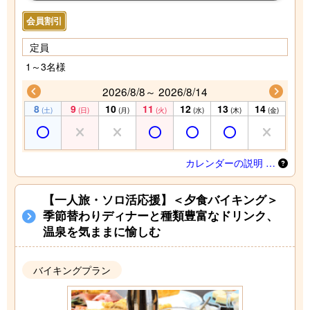
会員割引
定員
1～3名様
2026/8/8～ 2026/8/14
8
9
10
11
12
13
14
(土)
(日)
(月)
(火)
(水)
(木)
(金)
カレンダーの説明 …
【一人旅・ソロ活応援】＜夕食バイキング＞
季節替わりディナーと種類豊富なドリンク、
温泉を気ままに愉しむ
バイキングプラン