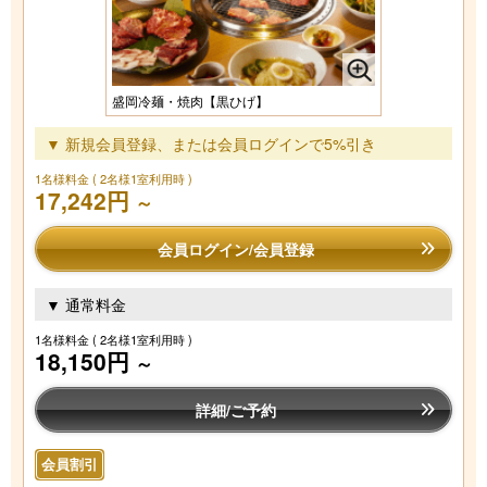
盛岡冷麺・焼肉【黒ひげ】
▼ 新規会員登録、または会員ログインで5%引き
1名様料金
( 2名様1室利用時 )
17,242円
～
会員ログイン/会員登録
▼ 通常料金
1名様料金
( 2名様1室利用時 )
18,150円
～
詳細/ご予約
会員割引