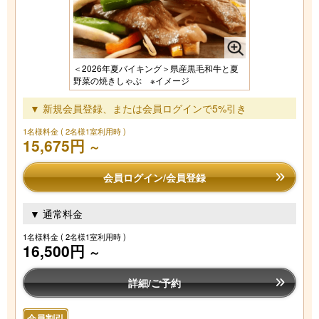
＜2026年夏バイキング＞県産黒毛和牛と夏
野菜の焼きしゃぶ ※イメージ
▼ 新規会員登録、または会員ログインで5%引き
1名様料金
( 2名様1室利用時 )
15,675円
～
会員ログイン/会員登録
▼ 通常料金
1名様料金
( 2名様1室利用時 )
16,500円
～
詳細/ご予約
会員割引