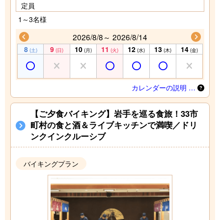
定員
1～3名様
2026/8/8～ 2026/8/14
8
9
10
11
12
13
14
(土)
(日)
(月)
(火)
(水)
(木)
(金)
カレンダーの説明 …
【ご夕食バイキング】岩手を巡る食旅！33市
町村の食と酒＆ライブキッチンで満喫／ドリ
ンクインクルーシブ
バイキングプラン