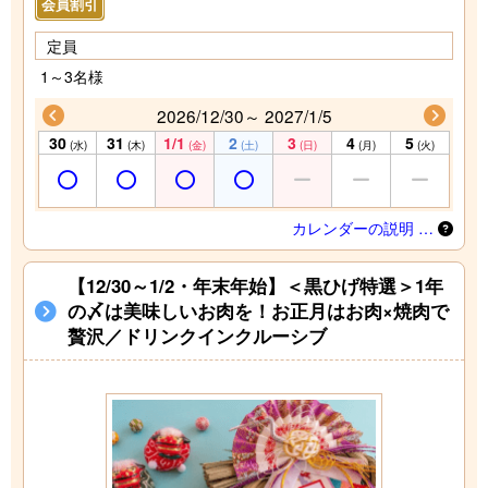
会員割引
定員
1～3名様
2026/12/30～ 2027/1/5
30
31
1/1
2
3
4
5
(水)
(木)
(金)
(土)
(日)
(月)
(火)
カレンダーの説明 …
【12/30～1/2・年末年始】＜黒ひげ特選＞1年
の〆は美味しいお肉を！お正月はお肉×焼肉で
贅沢／ドリンクインクルーシブ