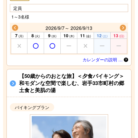
定員
1～3名様
2026/9/7～ 2026/9/13
7
8
9
10
11
12
13
(月)
(火)
(水)
(木)
(金)
(土)
(日)
カレンダーの説明 …
【50歳からのおとな旅】＜夕食バイキング＞
和モダンな空間で楽しむ、岩手33市町村の郷
土食と美肌の湯
バイキングプラン