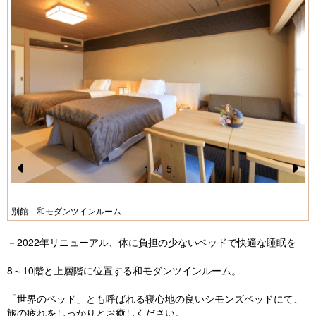
1
/
5
Pr
N
e
e
別館 和モダンツインルーム
vi
xt
－2022年リニューアル、体に負担の少ないベッドで快適な睡眠を
o
u
8～10階と上層階に位置する和モダンツインルーム。
s
「世界のベッド」とも呼ばれる寝心地の良いシモンズベッドにて、
旅の疲れをしっかりとお癒しください。