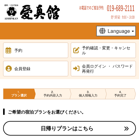
予約確認・変更・キャンセ
予約
ル
会員ログイン ・ パスワード
会員登録
再発行
1
2
3
4
プラン選択
予約内容入力
個人情報入力
予約完了
ご希望の宿泊プランをお選びください。
日帰りプランはこちら