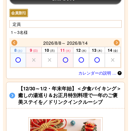
会員割引
定員
1～3名様
2026/8/8～ 2026/8/14
8
9
10
11
12
13
14
(土)
(日)
(月)
(火)
(水)
(木)
(金)
カレンダーの説明 …
【12/30～1/2・年末年始】＜夕食バイキング＞
癒しの湯巡り＆お正月特別料理で一年のご褒
美ステイを／ドリンクインクルーシブ