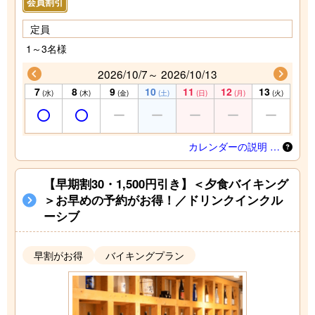
会員割引
定員
1～3名様
2026/10/7～ 2026/10/13
7
8
9
10
11
12
13
(水)
(木)
(金)
(土)
(日)
(月)
(火)
カレンダーの説明 …
【早期割30・1,500円引き】＜夕食バイキング
＞お早めの予約がお得！／ドリンクインクル
ーシブ
早割がお得
バイキングプラン