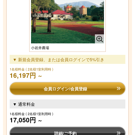
小岩井農場
▼ 新規会員登録、または会員ログインで5%引き
1名様料金
( 2名様1室利用時 )
16,197円
～
会員ログイン/会員登録
▼ 通常料金
1名様料金
( 2名様1室利用時 )
17,050円
～
詳細/ご予約