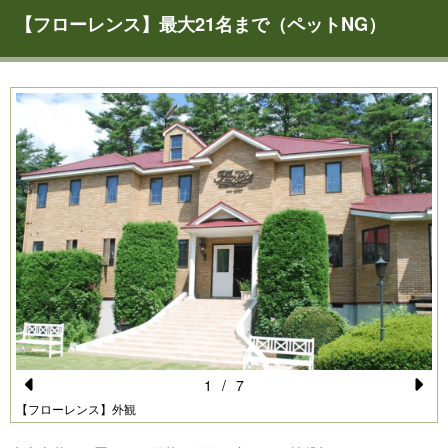
【フローレンス】最大21名まで（ペットNG）
1
/
7
Pr
N
【フローレンス】外観
e
e