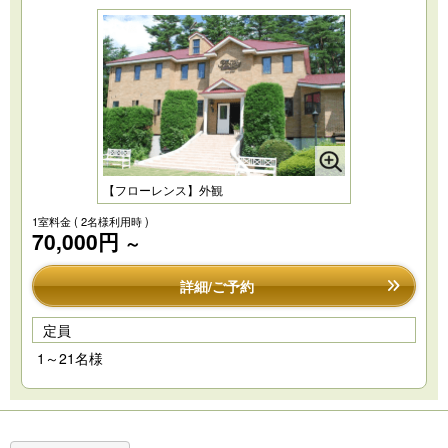
【フローレンス】外観
1室料金
( 2名様利用時 )
70,000円
～
詳細/ご予約
定員
1～21名様