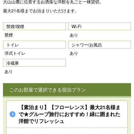
大山山麓に位置するお洒落な洋館を丸ごと一棟貸切。
vi
xt
最大21名様までお泊まりいただけます。
o
u
禁煙/喫煙
Wi-Fi
s
禁煙
あり
トイレ
シャワー/お風呂
洋式トイレ
あり
冷蔵庫
あり
このお部屋で選択できる宿泊プラン
【素泊まり】【フローレンス】最大21名様ま
で★グループ旅行におすすめ！緑に囲まれた
洋館でリフレッシュ