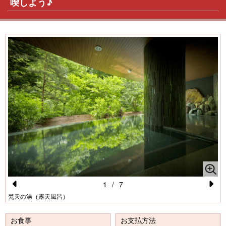
喫しよう♪
1
/
7
Pr
N
梵天の湯（露天風呂）
e
e
お食事
お支払方法