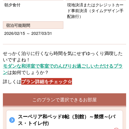
vi
xt
朝夕食付
現地決済またはクレジットカー
o
ド事前決済（タイムデザイン手
配旅行）
u
宿泊可能期間
s
2026/02/15 ～ 2027/03/31
せっかく泊りに行くなら時間を気にせずゆっくり満喫した
いですよね！
モダンな和洋室で客室でのんびりお過ごしいただけるプラ
ン
は如何でしょうか？
詳しくは
プラン詳細をチェック☆
このプランで選択できるお部屋
スーペリア和ベッド8帖（別館）～禁煙～(バ
ス・トイレ付)