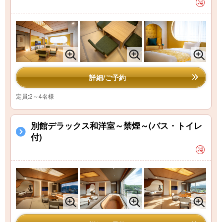
詳細/ご予約
定員:2～4名様
別館デラックス和洋室～禁煙～(バス・トイレ
付)