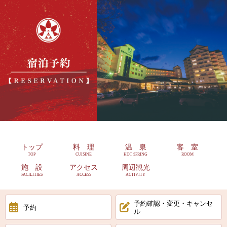
トップ
料 理
温 泉
客 室
TOP
CUISINE
HOT SPRING
ROOM
施 設
アクセス
周辺観光
FACILITIES
ACCESS
ACTIVITY
予約確認・変更・キャンセ
予約
ル