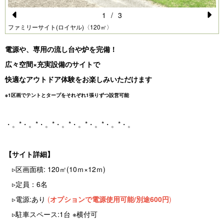
1
/
3
Pr
N
ファミリーサイト(ロイヤル)〈120㎡〉
e
e
電源や、専用の流し台や炉を完備！
vi
xt
広々空間×充実設備のサイトで
o
快適なアウトドア体験をお楽しみいただけます
u
※1区画でテントとタープをそれぞれ1張りずつ設営可能
s
・。*・。*・。*・。*・。*・。*・。*・。
【サイト詳細】
▹区画面積: 120㎡(10ｍ×12ｍ)
▹定員：6名
▹電源:あり
(
オプションで電源使用可能/別途600円
)
▹駐車スペース:1台 ※横付可