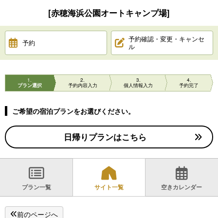
[赤穂海浜公園オートキャンプ場]
予約確認・変更・キャンセ
予約
ル
1
2
3
4
プラン選択
予約内容入力
個人情報入力
予約完了
ご希望の宿泊プランをお選びください。
日帰りプランはこちら
プラン一覧
サイト一覧
空きカレンダー
前のページへ