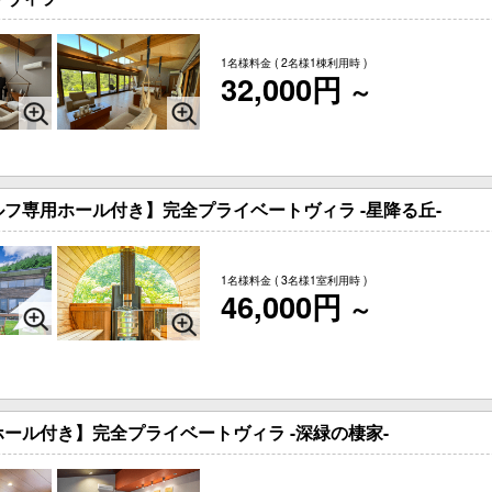
1名様料金
( 2名様1棟利用時 )
32,000円
～
フ専用ホール付き】完全プライベートヴィラ -星降る丘-
1名様料金
( 3名様1室利用時 )
46,000円
～
ール付き】完全プライベートヴィラ -深緑の棲家-