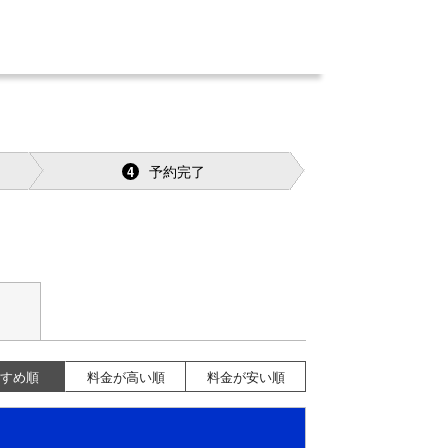
予約完了
4
すめ順
料金が高い順
料金が安い順