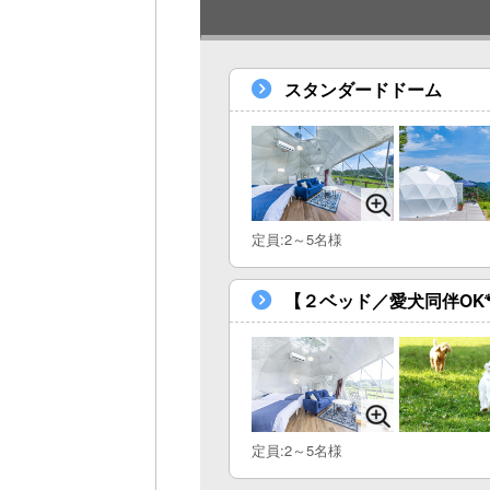
スタンダードドーム
定員:2～5名様
【２ベッド／愛犬同伴OK
定員:2～5名様