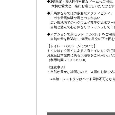
◆2棟限定・愛犬同伴可能なドームもご用意
大切な愛犬と一緒にお過ごしいただけます
◆天馬夢ならではの多彩なアクティビティ。
ヨガや乗馬体験や馬とのふれあい、
広い敷地内でのセグウェイ散歩や温水プール
自然と遊んで心と体をリフレッシュして下
◆オプションで薪セット（1,500円）をご用
自然の音をBGMに、満天の星空の下で囲む
【トイレ・バスルームについて】
トイレはすぐ近くにある共有トイレをご利用
お風呂は本館内にある大浴場をご利用いただ
（利用時間 7：00‐22：00）​
《注意事項》
・自然が豊かな場所なので、火器のお持ち込
※本館・レストランはペット同伴不可とな