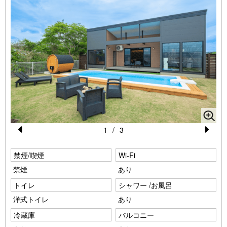
1
/
3
Pr
N
禁煙/喫煙
e
Wi-Fi
e
禁煙
あり
vi
xt
トイレ
シャワー /お風呂
o
洋式トイレ
あり
u
冷蔵庫
バルコニー
s