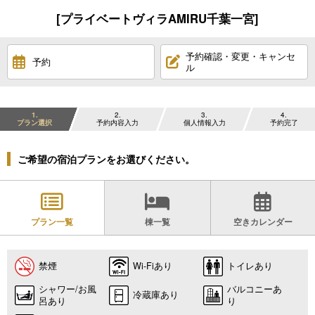
[プライベートヴィラAMIRU千葉一宮]
予約確認・変更・キャンセ
予約
ル
1
2
3
4
プラン選択
予約内容入力
個人情報入力
予約完了
ご希望の宿泊プランをお選びください。
プラン一覧
棟一覧
空きカレンダー
禁煙
Wi-Fiあり
トイレあり
シャワー/お風
バルコニーあ
冷蔵庫あり
呂あり
り