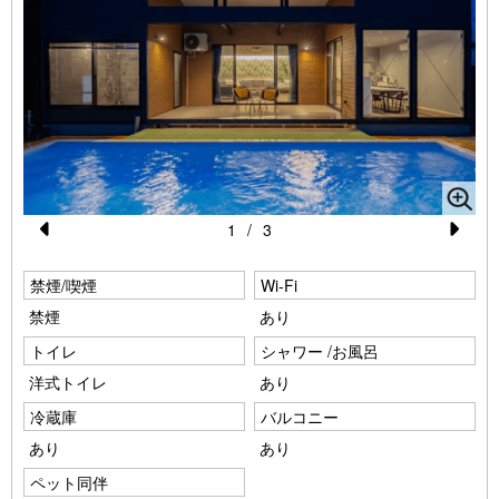
1
/
3
Pr
N
禁煙/喫煙
e
Wi-Fi
e
禁煙
あり
vi
xt
トイレ
シャワー /お風呂
o
洋式トイレ
あり
u
冷蔵庫
バルコニー
s
あり
あり
ペット同伴