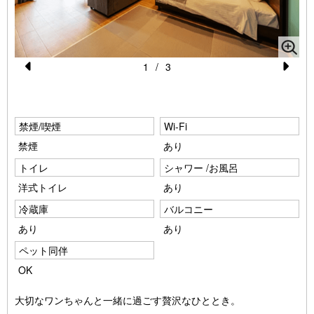
1
/
3
Pr
N
e
e
vi
xt
禁煙/喫煙
Wi-Fi
o
禁煙
あり
u
トイレ
シャワー /お風呂
s
洋式トイレ
あり
冷蔵庫
バルコニー
あり
あり
ペット同伴
OK
大切なワンちゃんと一緒に過ごす贅沢なひととき。