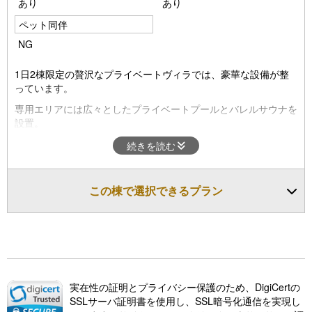
あり
あり
ペット同伴
NG
1日2棟限定の贅沢なプライベートヴィラでは、豪華な設備が整
っています。
専用エリアには広々としたプライベートプールとバレルサウナを
設置。
さらに、プールサイドにはデッキチェアやリラックスできるスペ
続きを読む
ースも完備しております。
陽光を浴びながら贅沢なひとときをお楽しみいただけます。
この棟で選択できるプラン
実在性の証明とプライバシー保護のため、DigiCertの
SSLサーバ証明書を使用し、SSL暗号化通信を実現し