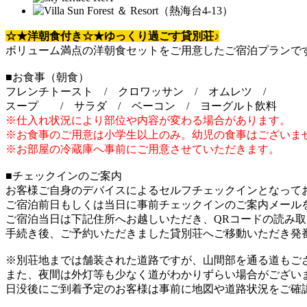
☆★洋朝食付き☆★ゆっくり過ごす貸別荘♪
ボリューム満点の洋朝食セットをご用意したご宿泊プランで
■お食事（朝食）
フレンチトースト / クロワッサン / オムレツ /
スープ / サラダ / ベーコン / ヨーグルト飲料
※仕入れ状況により部位や内容が変わる場合があります。
※お食事のご用意は小学生以上のみ。幼児の食事はございま
※お部屋の冷蔵庫へ事前にご用意させていただきます。
■チェックインのご案内
お客様ご自身のデバイスによるセルフチェックインとなって
ご宿泊前日もしくは当日に事前チェックインのご案内メール
ご宿泊当日は下記住所へお越しいただき、QRコードの読み
手続き後、ご予約いただきました貸別荘へご移動いただき発
※別荘地までは舗装された道路ですが、山間部を通る道もご
また、夜間は外灯等も少なく道がわかりずらい場合がござい
日没後にご到着予定のお客様は事前に地図や道路状況をご確