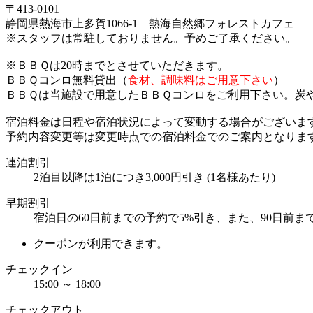
〒413-0101
静岡県熱海市上多賀1066-1 熱海自然郷フォレストカフェ
※スタッフは常駐しておりません。予めご了承ください。
※ＢＢＱは20時までとさせていただきます。
ＢＢＱコンロ無料貸出（
食材、調味料はご用意下さい
）
ＢＢＱは当施設で用意したＢＢＱコンロをご利用下さい。炭
宿泊料金は日程や宿泊状況によって変動する場合がございま
予約内容変更等は変更時点での宿泊料金でのご案内となりま
連泊割引
2泊目以降は1泊につき3,000円引き (1名様あたり)
早期割引
宿泊日の60日前までの予約で5%引き、また、90日前ま
クーポンが利用できます。
チェックイン
15:00 ～ 18:00
チェックアウト