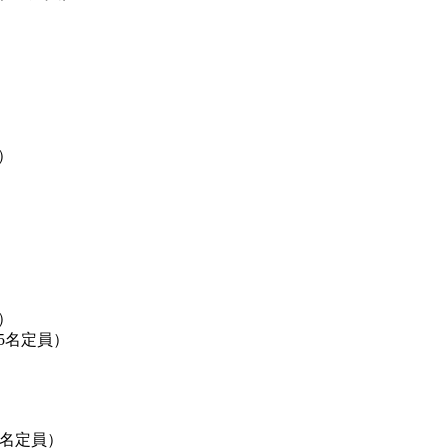
）
）
）