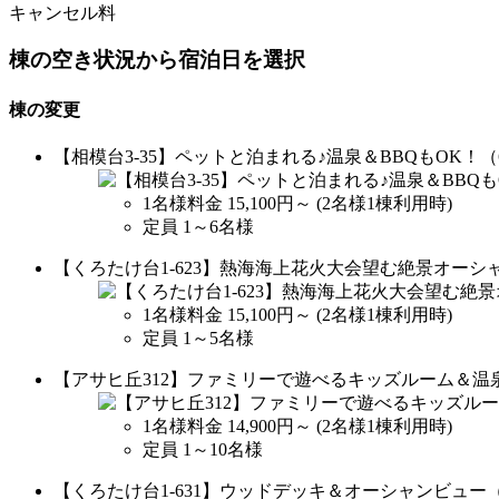
キャンセル料
棟の空き状況から宿泊日を選択
棟の変更
【相模台3-35】ペットと泊まれる♪温泉＆BBQもOK！
1名様料金
15,100円～
(2名様1棟利用時)
定員 1～6名様
【くろたけ台1-623】熱海海上花火大会望む絶景オーシ
1名様料金
15,100円～
(2名様1棟利用時)
定員 1～5名様
【アサヒ丘312】ファミリーで遊べるキッズルーム＆温
1名様料金
14,900円～
(2名様1棟利用時)
定員 1～10名様
【くろたけ台1-631】ウッドデッキ＆オーシャンビュー