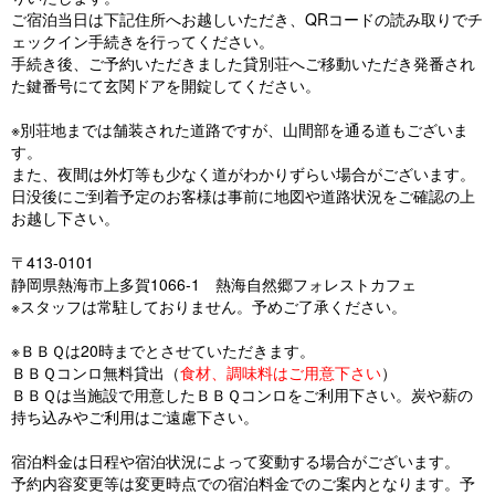
ご宿泊当日は下記住所へお越しいただき、QRコードの読み取りでチ
ェックイン手続きを行ってください。
手続き後、ご予約いただきました貸別荘へご移動いただき発番され
た鍵番号にて玄関ドアを開錠してください。
※別荘地までは舗装された道路ですが、山間部を通る道もございま
す。
また、夜間は外灯等も少なく道がわかりずらい場合がございます。
日没後にご到着予定のお客様は事前に地図や道路状況をご確認の上
お越し下さい。
〒413-0101
静岡県熱海市上多賀1066-1 熱海自然郷フォレストカフェ
※スタッフは常駐しておりません。予めご了承ください。
※ＢＢＱは20時までとさせていただきます。
ＢＢＱコンロ無料貸出（
食材、調味料はご用意下さい
）
ＢＢＱは当施設で用意したＢＢＱコンロをご利用下さい。炭や薪の
持ち込みやご利用はご遠慮下さい。
宿泊料金は日程や宿泊状況によって変動する場合がございます。
予約内容変更等は変更時点での宿泊料金でのご案内となります。予