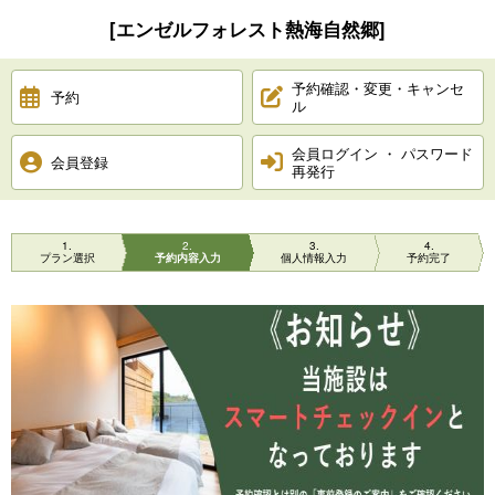
[エンゼルフォレスト熱海自然郷]
予約確認・変更・キャンセ
予約
ル
会員ログイン ・ パスワード
会員登録
再発行
1
2
3
4
プラン選択
予約内容入力
個人情報入力
予約完了