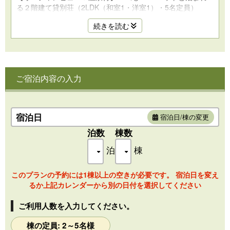
る２階建て貸別荘（2LDK（和室1・洋室1）・5名定員）
オーシャンビュー＆BBQもOK！温泉につかりながらのんび
続きを読む
りとした別荘時間を堪能できます♪
薪ストーブのある炎のゆらめきに癒やされるコテージ
ログハウス風のリビングは天井高のある開放的な造り
洋室・和室それぞれが寝室になっておりベッド派・布団派に
対応♪
ご宿泊内容の入力
相模湾を望むオーシャンビュー☆駐車場から玄関まではフラ
ットな造りになっています☆☆
※薪ストーブのご利用は冬期のみ
宿泊日
宿泊日/棟の変更
【設備】
泊数
棟数
エアコン、バス、洗浄機能付トイレ、洗面所、テレビ、キッ
泊
棟
チン、冷蔵庫、電子レンジ、湯沸しポット、食器・調理器
具、ヘアドライヤー
このプランの予約には1棟以上の空きが必要です。 宿泊日を変え
【アメニティ】
るか上記カレンダーから別の日付を選択してください
バスタオル、フェイスタオル、歯ブラシ、ボディーソープ、
ハンドソープ、シャンプー、コンディショナー
ご利用人数を入力してください。
※お車2台分の駐車可
棟の定員: 2～5名様