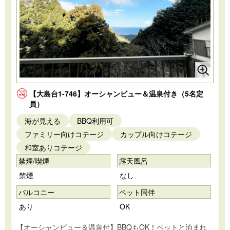
【大島台1-746】オーシャンビュー＆温泉付き（5名定
員）
海が見える
BBQ利用可
ファミリー向けコテージ
カップル向けコテージ
和室ありコテージ
禁煙/喫煙
露天風呂
禁煙
なし
バルコニー
ペット同伴
あり
OK
【オーシャンビュー＆温泉付】BBQもOK！ペットと泊まれ