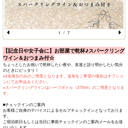
1
/
7
Pr
N
e
e
【記念日や女子会に】お部屋で乾杯♪スパークリング
vi
xt
ワイン＆おつまみ付☆
o
ちょっとしたお祝いで乾杯したい夜や、友達と語り明かしたい気分
のときにピッタリ！
u
※2名様分のみのご用意となります。追加をご希望の場合はオプショ
s
ンにてお申込みください。
※スパークリングワインはハーフボトル（375ml）のご用意となりま
す。
■チェックインのご案内
お客様ご自身のデバイスによるセルフチェックインとなっておりま
す。
ご宿泊前日もしくは当日に事前チェックインのご案内メールをお送
りいたします。