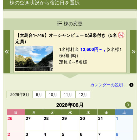
棟の空き状況から宿泊日を選択
棟の変更
【大島台1-746】オーシャンビュー＆温泉付き（5名
【V
定員）
（
1
1名様料金
12,600円～ ,
(2名様1
Previous
N
棟利用時)
定員 2～5名様
カレンダーの説明 …
2026年8月
9月
10月
11月
12月
2026年08月
日
月
火
水
木
金
土
26
27
28
29
30
31
1
2
3
4
5
6
7
8