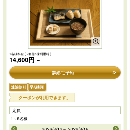
1名様料金
( 2名様1棟利用時 )
14,600円
～
詳細/ご予約
連泊割引
早期割引
クーポンが利用できます。
定員
1～5名様
2026/8/12～ 2026/8/18