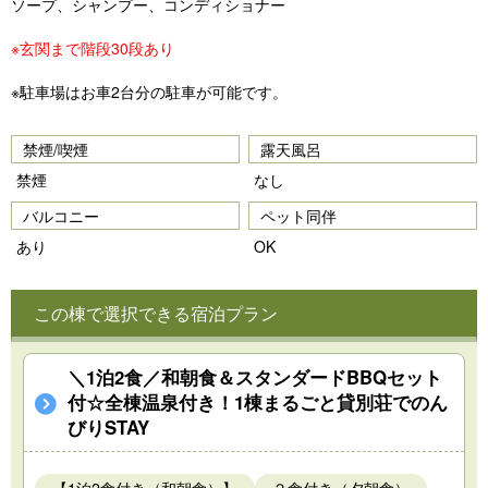
ソープ、シャンプー、コンディショナー
※玄関まで階段30段あり
※駐車場はお車2台分の駐車が可能です。
禁煙/喫煙
露天風呂
禁煙
なし
バルコニー
ペット同伴
あり
OK
この棟で選択できる宿泊プラン
＼1泊2食／和朝食＆スタンダードBBQセット
付☆全棟温泉付き！1棟まるごと貸別荘でのん
びりSTAY