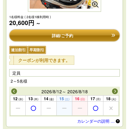
1名様料金
( 2名様1棟利用時 )
20,600円
～
詳細/ご予約
連泊割引
早期割引
クーポンが利用できます。
定員
2～5名様
2026/8/12～ 2026/8/18
12
13
14
15
16
17
18
(水)
(木)
(金)
(土)
(日)
(月)
(火)
カレンダーの説明 …