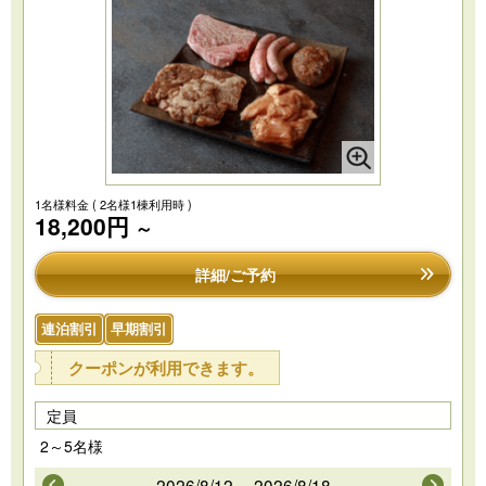
1名様料金
( 2名様1棟利用時 )
18,200円
～
詳細/ご予約
連泊割引
早期割引
クーポンが利用できます。
定員
2～5名様
2026/8/12～ 2026/8/18