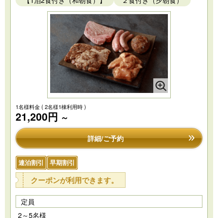
【1泊2食付き（和朝食）】
２食付き（夕朝食）
1名様料金
( 2名様1棟利用時 )
21,200円
～
詳細/ご予約
連泊割引
早期割引
クーポンが利用できます。
定員
2～5名様