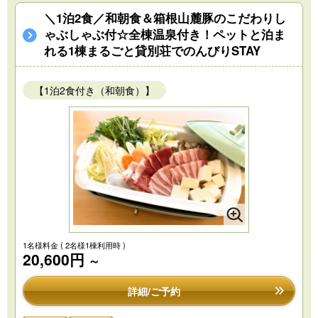
＼1泊2食／和朝食＆箱根山麓豚のこだわりし
ゃぶしゃぶ付☆全棟温泉付き！ペットと泊ま
れる1棟まるごと貸別荘でのんびりSTAY
【1泊2食付き（和朝食）】
1名様料金
( 2名様1棟利用時 )
20,600円
～
詳細/ご予約