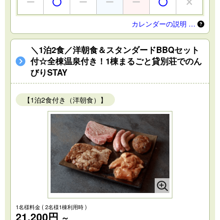
カレンダーの説明 …
＼1泊2食／洋朝食＆スタンダードBBQセット
付☆全棟温泉付き！1棟まるごと貸別荘でのん
びりSTAY
【1泊2食付き（洋朝食）】
1名様料金
( 2名様1棟利用時 )
21,200円
～