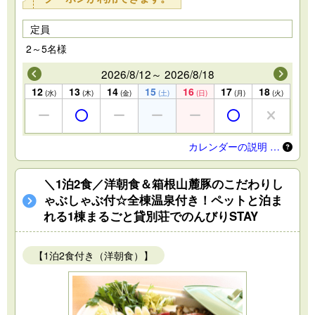
定員
2～5名様
2026/8/12～ 2026/8/18
12
13
14
15
16
17
18
(水)
(木)
(金)
(土)
(日)
(月)
(火)
カレンダーの説明 …
＼1泊2食／洋朝食＆箱根山麓豚のこだわりし
ゃぶしゃぶ付☆全棟温泉付き！ペットと泊ま
れる1棟まるごと貸別荘でのんびりSTAY
【1泊2食付き（洋朝食）】