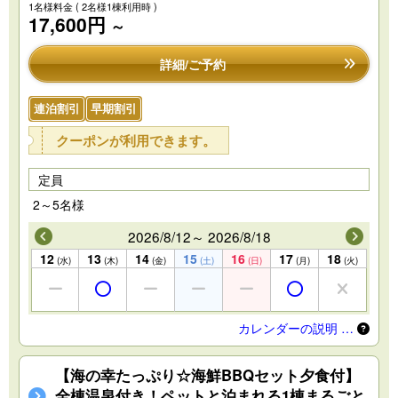
1名様料金
( 2名様1棟利用時 )
17,600円
～
詳細/ご予約
連泊割引
早期割引
クーポンが利用できます。
定員
2～5名様
2026/8/12～ 2026/8/18
12
13
14
15
16
17
18
(水)
(木)
(金)
(土)
(日)
(月)
(火)
カレンダーの説明 …
【海の幸たっぷり☆海鮮BBQセット夕食付】
全棟温泉付き！ペットと泊まれる1棟まるごと