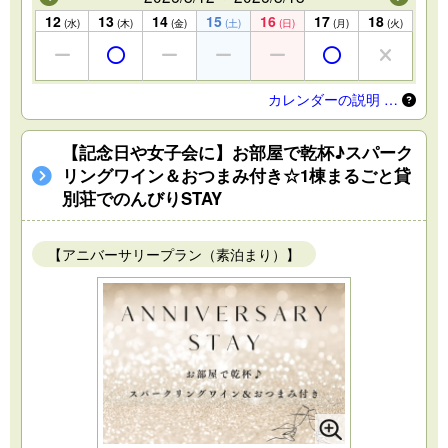
12
13
14
15
16
17
18
(水)
(木)
(金)
(土)
(日)
(月)
(火)
カレンダーの説明 …
【記念日や女子会に】お部屋で乾杯♪スパーク
リングワイン＆おつまみ付き☆1棟まるごと貸
別荘でのんびりSTAY
【アニバーサリープラン（素泊まり）】