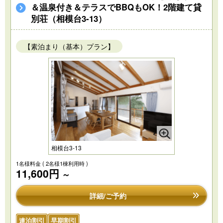
＆温泉付き＆テラスでBBQもOK！2階建て貸
別荘（相模台3-13）
【素泊まり（基本）プラン】
相模台3-13
1名様料金
( 2名様1棟利用時 )
11,600円
～
詳細/ご予約
連泊割引
早期割引