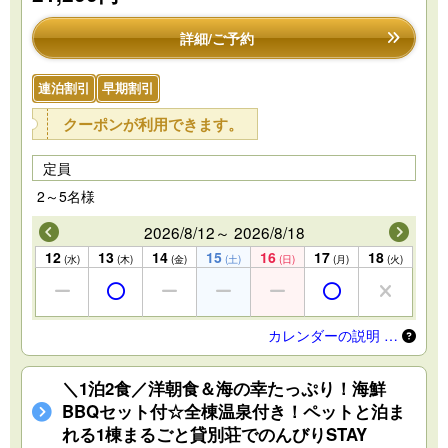
詳細/ご予約
連泊割引
早期割引
クーポンが利用できます。
定員
2～5名様
2026/8/12～ 2026/8/18
12
13
14
15
16
17
18
(水)
(木)
(金)
(土)
(日)
(月)
(火)
カレンダーの説明 …
＼1泊2食／洋朝食＆海の幸たっぷり！海鮮
BBQセット付☆全棟温泉付き！ペットと泊ま
れる1棟まるごと貸別荘でのんびりSTAY