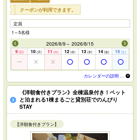
クーポンが利用できます。
定員
1～5名様
2026/8/9～ 2026/8/15
9
10
11
12
13
14
15
(日)
(月)
(火)
(水)
(木)
(金)
(土)
カレンダーの説明 …
《洋朝食付きプラン》全棟温泉付き！ペット
と泊まれる1棟まるごと貸別荘でのんびり
STAY
【洋朝食付きプラン】