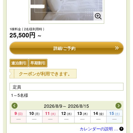
1棟料金
( 2名様利用時 )
25,500円
～
詳細/ご予約
連泊割引
早期割引
クーポンが利用できます。
定員
1～5名様
2026/8/9～ 2026/8/15
9
10
11
12
13
14
15
(日)
(月)
(火)
(水)
(木)
(金)
(土)
カレンダーの説明 …