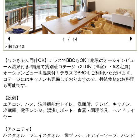
1
/
14
Pr
N
相模台3-13
e
e
【ワンちゃん同伴OK】テラスでBBQもOK！絶景のオーシャンビュ
vi
xt
ー＆温泉付き2階建て貸別荘コテージ（2LDK（洋室）・5名定員）
オーシャンビュー＆温泉付！テラスでBBQもご利用いただけます。
o
コテージにはキッチンも完備しておりますので、持込食材のお料理
u
も可能です。
s
【設備】
エアコン、バス、洗浄機能付トイレ、洗面所、テレビ、キッチン、
冷蔵庫、電子レンジ、湯沸しポット、食器・調理器具、ヘアドライ
ヤー
【アメニティ】
バスタオル、フェイスタオル、歯ブラシ、ボディーソープ、ハンド