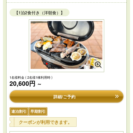
【1泊2食付き（洋朝食）】
1名様料金
( 2名様1棟利用時 )
20,600円
～
詳細/ご予約
連泊割引
早期割引
クーポンが利用できます。