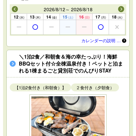
2026/8/12～ 2026/8/18
12
13
14
15
16
17
18
(水)
(木)
(金)
(土)
(日)
(月)
(火)
カレンダーの説明 …
＼1泊2食／和朝食＆海の幸たっぷり！海鮮
BBQセット付☆全棟温泉付き！ペットと泊ま
れる1棟まるごと貸別荘でのんびりSTAY
【1泊2食付き（和朝食）】
２食付き（夕朝食）