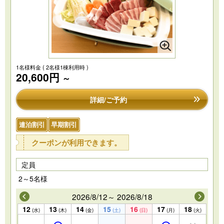
1名様料金
( 2名様1棟利用時 )
20,600円
～
詳細/ご予約
連泊割引
早期割引
クーポンが利用できます。
定員
2～5名様
2026/8/12～ 2026/8/18
12
13
14
15
16
17
18
(水)
(木)
(金)
(土)
(日)
(月)
(火)