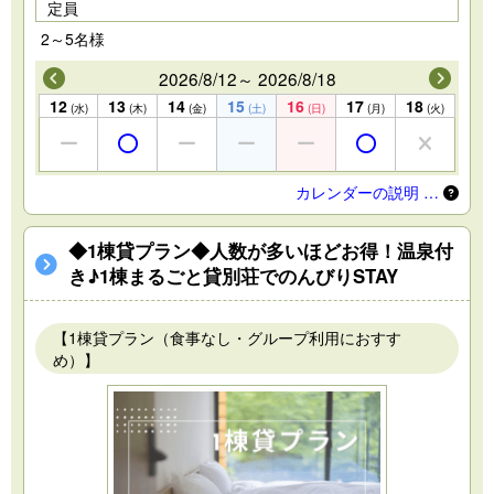
定員
2～5名様
2026/8/12～ 2026/8/18
12
13
14
15
16
17
18
(水)
(木)
(金)
(土)
(日)
(月)
(火)
カレンダーの説明 …
◆1棟貸プラン◆人数が多いほどお得！温泉付
き♪1棟まるごと貸別荘でのんびりSTAY
【1棟貸プラン（食事なし・グループ利用におすす
め）】