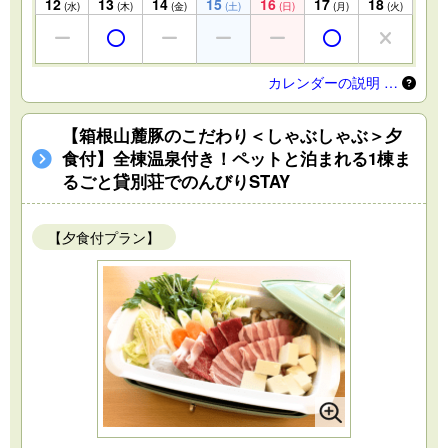
12
13
14
15
16
17
18
(水)
(木)
(金)
(土)
(日)
(月)
(火)
カレンダーの説明 …
【箱根山麓豚のこだわり＜しゃぶしゃぶ＞夕
食付】全棟温泉付き！ペットと泊まれる1棟ま
るごと貸別荘でのんびりSTAY
【夕食付プラン】