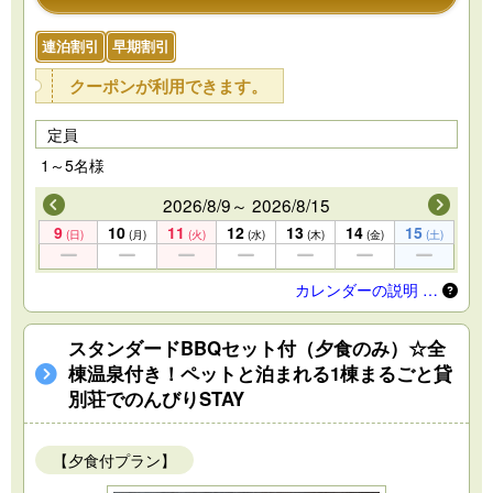
連泊割引
早期割引
クーポンが利用できます。
定員
1～5名様
2026/8/9～ 2026/8/15
9
10
11
12
13
14
15
(日)
(月)
(火)
(水)
(木)
(金)
(土)
カレンダーの説明 …
スタンダードBBQセット付（夕食のみ）☆全
棟温泉付き！ペットと泊まれる1棟まるごと貸
別荘でのんびりSTAY
【夕食付プラン】