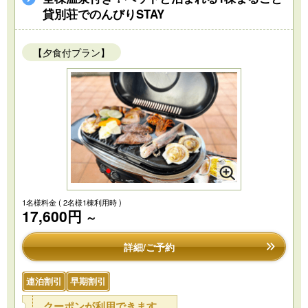
貸別荘でのんびりSTAY
【夕食付プラン】
1名様料金
( 2名様1棟利用時 )
17,600円
～
詳細/ご予約
連泊割引
早期割引
クーポンが利用できます。