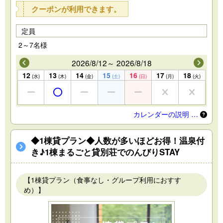
クーポンが利用できます。
定員
2～7名様
2026/8/12～ 2026/8/18
12
13
14
15
16
17
18
(水)
(木)
(金)
(土)
(日)
(月)
(火)
カレンダーの説明 …
◆1棟貸プラン◆人数が多いほどお得！温泉付
き♪1棟まるごと貸別荘でのんびりSTAY
【1棟貸プラン（食事なし・グループ利用におすす
め）】