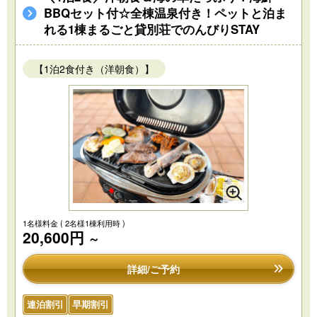
BBQセット付☆全棟温泉付き！ペットと泊ま
れる1棟まるごと貸別荘でのんびりSTAY
【1泊2食付き（洋朝食）】
1名様料金
( 2名様1棟利用時 )
20,600円
～
詳細/ご予約
連泊割引
早期割引