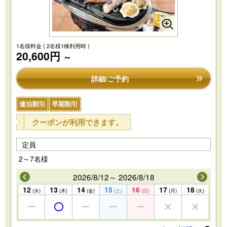
1名様料金
( 2名様1棟利用時 )
20,600円
～
詳細/ご予約
連泊割引
早期割引
クーポンが利用できます。
定員
2～7名様
2026/8/12～ 2026/8/18
12
13
14
15
16
17
18
(水)
(木)
(金)
(土)
(日)
(月)
(火)