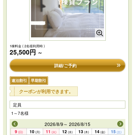
1棟料金
( 2名様利用時 )
25,500円
～
詳細/ご予約
連泊割引
早期割引
クーポンが利用できます。
定員
1～7名様
2026/8/9～ 2026/8/15
9
10
11
12
13
14
15
(日)
(月)
(火)
(水)
(木)
(金)
(土)