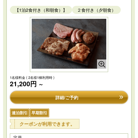
【1泊2食付き（和朝食）】
２食付き（夕朝食）
1名様料金
( 2名様1棟利用時 )
21,200円
～
詳細/ご予約
連泊割引
早期割引
クーポンが利用できます。
定員