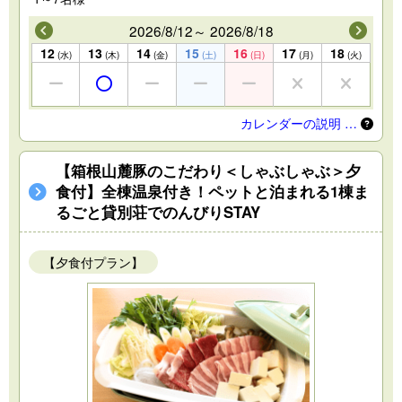
2026/8/12～ 2026/8/18
12
13
14
15
16
17
18
(水)
(木)
(金)
(土)
(日)
(月)
(火)
カレンダーの説明 …
【箱根山麓豚のこだわり＜しゃぶしゃぶ＞夕
食付】全棟温泉付き！ペットと泊まれる1棟ま
るごと貸別荘でのんびりSTAY
【夕食付プラン】