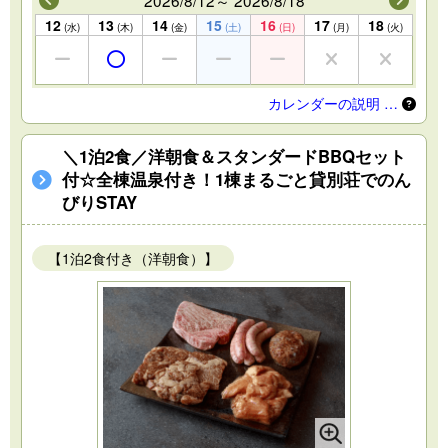
12
13
14
15
16
17
18
(水)
(木)
(金)
(土)
(日)
(月)
(火)
カレンダーの説明 …
＼1泊2食／洋朝食＆スタンダードBBQセット
付☆全棟温泉付き！1棟まるごと貸別荘でのん
びりSTAY
【1泊2食付き（洋朝食）】