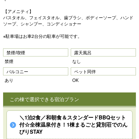
【アメニティ】
バスタオル、フェイスタオル、歯ブラシ、ボディーソープ、ハンド
ソープ、シャンプー、コンディショナー
※駐車場はお車2台分の駐車が可能です。
禁煙/喫煙
露天風呂
禁煙
なし
バルコニー
ペット同伴
あり
OK
この棟で選択できる宿泊プラン
＼1泊2食／和朝食＆スタンダードBBQセット
付☆全棟温泉付き！1棟まるごと貸別荘でのん
びりSTAY