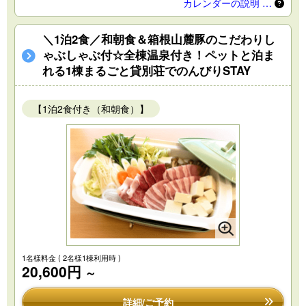
カレンダーの説明 …
＼1泊2食／和朝食＆箱根山麓豚のこだわりし
ゃぶしゃぶ付☆全棟温泉付き！ペットと泊ま
れる1棟まるごと貸別荘でのんびりSTAY
【1泊2食付き（和朝食）】
1名様料金
( 2名様1棟利用時 )
20,600円
～
詳細/ご予約