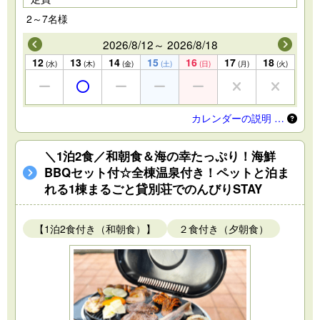
2～7名様
2026/8/12～ 2026/8/18
12
13
14
15
16
17
18
(水)
(木)
(金)
(土)
(日)
(月)
(火)
カレンダーの説明 …
＼1泊2食／和朝食＆海の幸たっぷり！海鮮
BBQセット付☆全棟温泉付き！ペットと泊ま
れる1棟まるごと貸別荘でのんびりSTAY
【1泊2食付き（和朝食）】
２食付き（夕朝食）