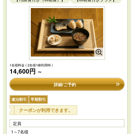
1名様料金
( 2名様1棟利用時 )
14,600円
～
詳細/ご予約
連泊割引
早期割引
クーポンが利用できます。
定員
1～7名様