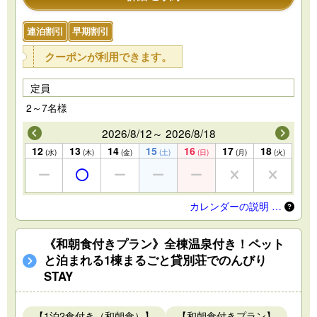
連泊割引
早期割引
クーポンが利用できます。
定員
2～7名様
2026/8/12～ 2026/8/18
12
13
14
15
16
17
18
(水)
(木)
(金)
(土)
(日)
(月)
(火)
カレンダーの説明 …
《和朝食付きプラン》全棟温泉付き！ペット
と泊まれる1棟まるごと貸別荘でのんびり
STAY
【1泊2食付き（和朝食）】
【和朝食付きプラン】