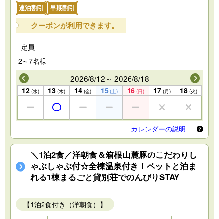
連泊割引
早期割引
クーポンが利用できます。
定員
2～7名様
2026/8/12～ 2026/8/18
12
13
14
15
16
17
18
(水)
(木)
(金)
(土)
(日)
(月)
(火)
カレンダーの説明 …
＼1泊2食／洋朝食＆箱根山麓豚のこだわりし
ゃぶしゃぶ付☆全棟温泉付き！ペットと泊ま
れる1棟まるごと貸別荘でのんびりSTAY
【1泊2食付き（洋朝食）】