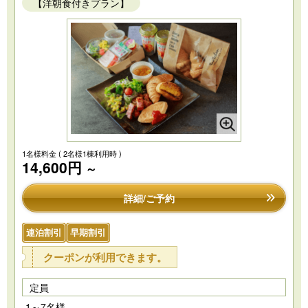
【洋朝食付きプラン】
1名様料金
( 2名様1棟利用時 )
14,600円
～
詳細/ご予約
連泊割引
早期割引
クーポンが利用できます。
定員
1～7名様