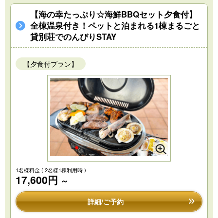
【海の幸たっぷり☆海鮮BBQセット夕食付】
全棟温泉付き！ペットと泊まれる1棟まるごと
貸別荘でのんびりSTAY
【夕食付プラン】
1名様料金
( 2名様1棟利用時 )
17,600円
～
詳細/ご予約