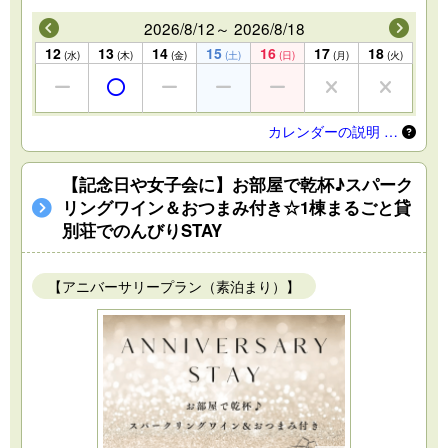
2026/8/12～ 2026/8/18
12
13
14
15
16
17
18
(水)
(木)
(金)
(土)
(日)
(月)
(火)
カレンダーの説明 …
【記念日や女子会に】お部屋で乾杯♪スパーク
リングワイン＆おつまみ付き☆1棟まるごと貸
別荘でのんびりSTAY
【アニバーサリープラン（素泊まり）】