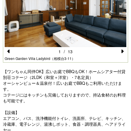
1
/
13
Pr
N
Green Garden Villa Ladybird（相模台3-11）
e
e
【ワンちゃん同伴OK】広いお庭でBBQもOK！ホームシアター付貸
vi
xt
別荘コテージ（2LDK（和室＋洋室）・7名定員）
オーシャンビュー＆温泉付！広いお庭でBBQもご利用いただけま
o
す。
u
コテージにはキッチンも完備しておりますので、持込食材のお料理
も可能です。
s
【設備】
エアコン、バス、洗浄機能付トイレ、洗面所、テレビ、キッチン、
冷蔵庫、電子レンジ、湯沸しポット、食器・調理器具、ヘアドライ
ヤー