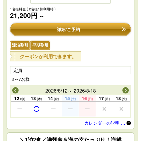
1名様料金
( 2名様1棟利用時 )
21,200円
～
詳細/ご予約
連泊割引
早期割引
クーポンが利用できます。
定員
2～7名様
2026/8/12～ 2026/8/18
12
13
14
15
16
17
18
(水)
(木)
(金)
(土)
(日)
(月)
(火)
カレンダーの説明 …
＼1泊2食／洋朝食＆海の幸たっぷり！海鮮