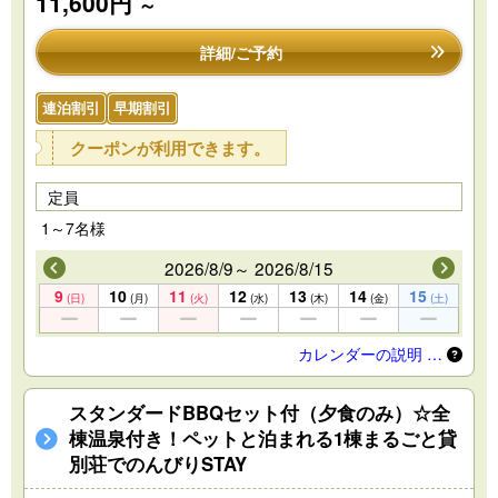
11,600円
～
詳細/ご予約
連泊割引
早期割引
クーポンが利用できます。
定員
1～7名様
2026/8/9～ 2026/8/15
9
10
11
12
13
14
15
(日)
(月)
(火)
(水)
(木)
(金)
(土)
カレンダーの説明 …
スタンダードBBQセット付（夕食のみ）☆全
棟温泉付き！ペットと泊まれる1棟まるごと貸
別荘でのんびりSTAY