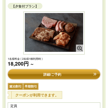
【夕食付プラン】
1名様料金
( 2名様1棟利用時 )
18,200円
～
詳細/ご予約
連泊割引
早期割引
クーポンが利用できます。
定員