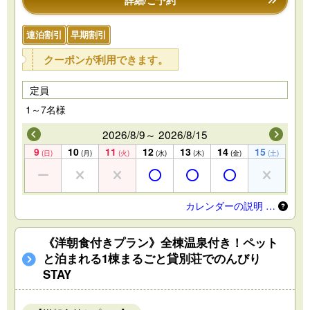
詳細/ご予約
連泊割引
早期割引
クーポンが利用できます。
定員
1～7名様
2026/8/9～ 2026/8/15
9
10
11
12
13
14
15
(日)
(月)
(火)
(水)
(木)
(金)
(土)
カレンダーの説明 …
《洋朝食付きプラン》全棟温泉付き！ペット
と泊まれる1棟まるごと貸別荘でのんびり
STAY