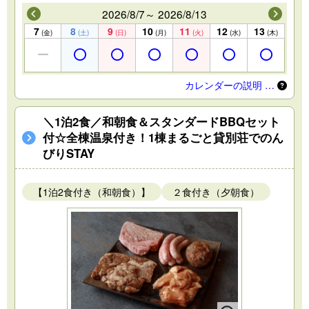
2026/8/7～ 2026/8/13
7
8
9
10
11
12
13
(金)
(土)
(日)
(月)
(火)
(水)
(木)
カレンダーの説明 …
＼1泊2食／和朝食＆スタンダードBBQセット
付☆全棟温泉付き！1棟まるごと貸別荘でのん
びりSTAY
【1泊2食付き（和朝食）】
２食付き（夕朝食）