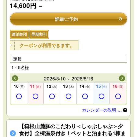
14,600円
～
詳細/ご予約
連泊割引
早期割引
クーポンが利用できます。
定員
1～5名様
2026/8/10～ 2026/8/16
10
11
12
13
14
15
16
(月)
(火)
(水)
(木)
(金)
(土)
(日)
カレンダーの説明 …
【箱根山麓豚のこだわり＜しゃぶしゃぶ＞夕
食付】全棟温泉付き！ペットと泊まれる1棟ま