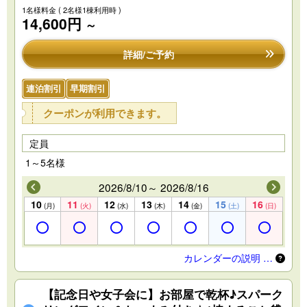
1名様料金
( 2名様1棟利用時 )
14,600円
～
詳細/ご予約
連泊割引
早期割引
クーポンが利用できます。
定員
1～5名様
2026/8/10～ 2026/8/16
10
11
12
13
14
15
16
(月)
(火)
(水)
(木)
(金)
(土)
(日)
カレンダーの説明 …
【記念日や女子会に】お部屋で乾杯♪スパーク