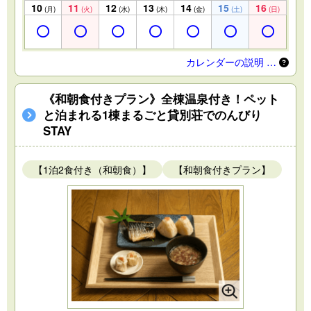
10
11
12
13
14
15
16
(月)
(火)
(水)
(木)
(金)
(土)
(日)
カレンダーの説明 …
《和朝食付きプラン》全棟温泉付き！ペット
と泊まれる1棟まるごと貸別荘でのんびり
STAY
【1泊2食付き（和朝食）】
【和朝食付きプラン】