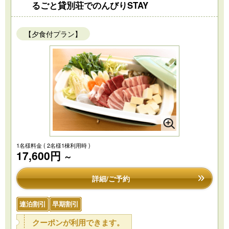
るごと貸別荘でのんびりSTAY
【夕食付プラン】
1名様料金
( 2名様1棟利用時 )
17,600円
～
詳細/ご予約
連泊割引
早期割引
クーポンが利用できます。