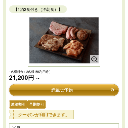
【1泊2食付き（洋朝食）】
1名様料金
( 2名様1棟利用時 )
21,200円
～
詳細/ご予約
連泊割引
早期割引
クーポンが利用できます。
定員