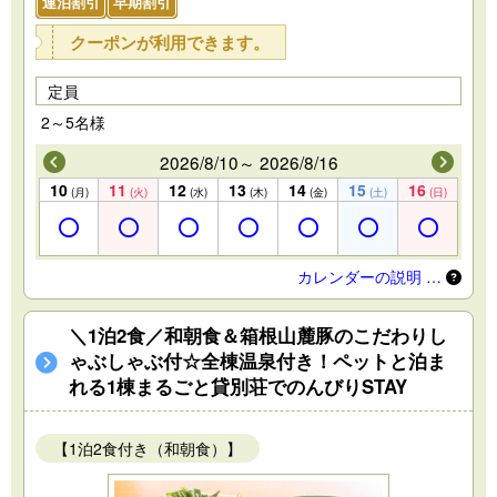
連泊割引
早期割引
クーポンが利用できます。
定員
2～5名様
2026/8/10～ 2026/8/16
10
11
12
13
14
15
16
(月)
(火)
(水)
(木)
(金)
(土)
(日)
カレンダーの説明 …
＼1泊2食／和朝食＆箱根山麓豚のこだわりし
ゃぶしゃぶ付☆全棟温泉付き！ペットと泊ま
れる1棟まるごと貸別荘でのんびりSTAY
【1泊2食付き（和朝食）】