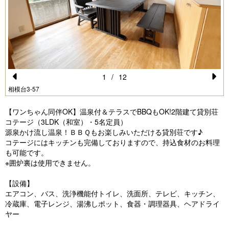
1
/
12
Pr
N
相模台3-57
e
e
【ワンちゃん同伴OK】温泉付＆テラスでBBQもOK!2階建て貸別荘
vi
xt
コテージ（3LDK（和室）・5名定員）
源泉かけ流し温泉！ＢＢＱもお楽しみいただける貸別荘です♪
o
コテージにはキッチンも完備しておりますので、持込食材のお料理
u
も可能です。
※囲炉裏は使用できません。
s
【設備】
エアコン、バス、洗浄機能付トイレ、洗面所、テレビ、キッチン、
冷蔵庫、電子レンジ、湯沸しポット、食器・調理器具、ヘアドライ
ヤー