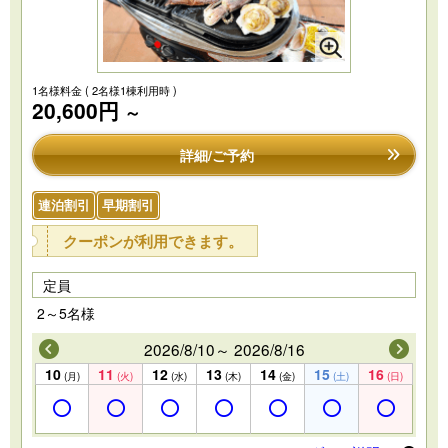
1名様料金
( 2名様1棟利用時 )
20,600円
～
詳細/ご予約
連泊割引
早期割引
クーポンが利用できます。
定員
2～5名様
2026/8/10～ 2026/8/16
10
11
12
13
14
15
16
(月)
(火)
(水)
(木)
(金)
(土)
(日)