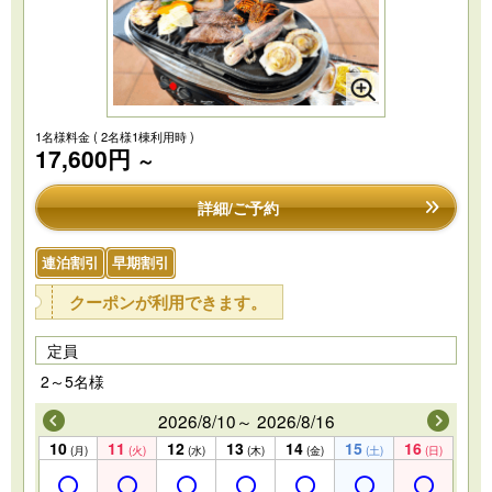
1名様料金
( 2名様1棟利用時 )
17,600円
～
詳細/ご予約
連泊割引
早期割引
クーポンが利用できます。
定員
2～5名様
2026/8/10～ 2026/8/16
10
11
12
13
14
15
16
(月)
(火)
(水)
(木)
(金)
(土)
(日)