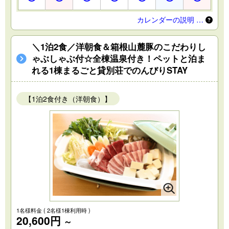
カレンダーの説明 …
＼1泊2食／洋朝食＆箱根山麓豚のこだわりし
ゃぶしゃぶ付☆全棟温泉付き！ペットと泊ま
れる1棟まるごと貸別荘でのんびりSTAY
【1泊2食付き（洋朝食）】
1名様料金
( 2名様1棟利用時 )
20,600円
～