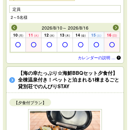
定員
2～5名様
2026/8/10～ 2026/8/16
10
11
12
13
14
15
16
(月)
(火)
(水)
(木)
(金)
(土)
(日)
カレンダーの説明 …
【海の幸たっぷり☆海鮮BBQセット夕食付】
全棟温泉付き！ペットと泊まれる1棟まるごと
貸別荘でのんびりSTAY
【夕食付プラン】