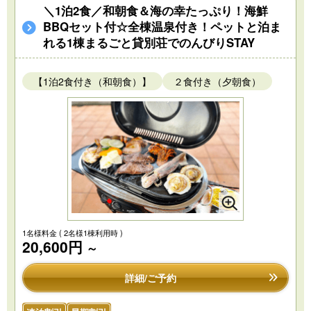
＼1泊2食／和朝食＆海の幸たっぷり！海鮮
BBQセット付☆全棟温泉付き！ペットと泊ま
れる1棟まるごと貸別荘でのんびりSTAY
【1泊2食付き（和朝食）】
２食付き（夕朝食）
1名様料金
( 2名様1棟利用時 )
20,600円
～
詳細/ご予約