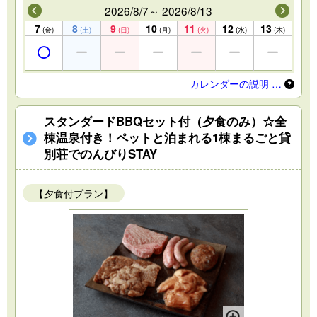
2026/8/7～ 2026/8/13
7
8
9
10
11
12
13
(金)
(土)
(日)
(月)
(火)
(水)
(木)
カレンダーの説明 …
スタンダードBBQセット付（夕食のみ）☆全
棟温泉付き！ペットと泊まれる1棟まるごと貸
別荘でのんびりSTAY
【夕食付プラン】