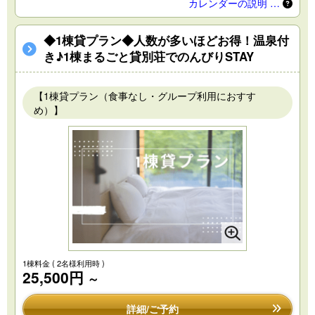
カレンダーの説明 …
◆1棟貸プラン◆人数が多いほどお得！温泉付
き♪1棟まるごと貸別荘でのんびりSTAY
【1棟貸プラン（食事なし・グループ利用におすす
め）】
1棟料金
( 2名様利用時 )
25,500円
～
詳細/ご予約