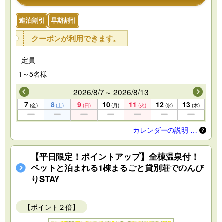
連泊割引
早期割引
クーポンが利用できます。
定員
1～5名様
2026/8/7～ 2026/8/13
7
8
9
10
11
12
13
(金)
(土)
(日)
(月)
(火)
(水)
(木)
カレンダーの説明 …
【平日限定！ポイントアップ】全棟温泉付！
ペットと泊まれる1棟まるごと貸別荘でのんび
りSTAY
【ポイント２倍】