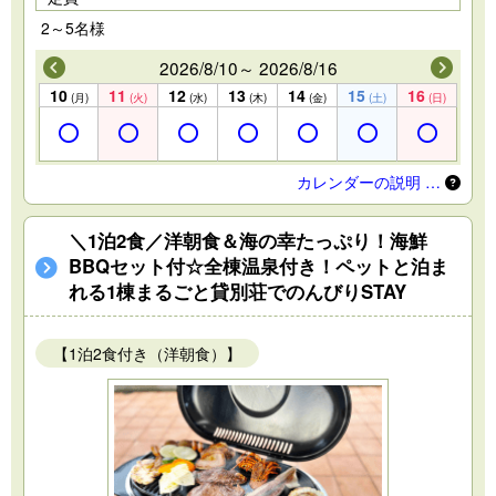
2～5名様
2026/8/10～ 2026/8/16
10
11
12
13
14
15
16
(月)
(火)
(水)
(木)
(金)
(土)
(日)
カレンダーの説明 …
＼1泊2食／洋朝食＆海の幸たっぷり！海鮮
BBQセット付☆全棟温泉付き！ペットと泊ま
れる1棟まるごと貸別荘でのんびりSTAY
【1泊2食付き（洋朝食）】