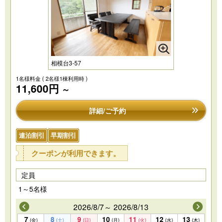
相模台3-57
1名様料金
( 2名様1棟利用時 )
11,600円
～
詳細/ご予約
連泊割引
早期割引
クーポンが利用できます。
定員
1～5名様
2026/8/7～ 2026/8/13
7
8
9
10
11
12
13
(金)
(土)
(日)
(月)
(火)
(水)
(木)