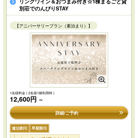
リングワイン＆おつまみ付き☆1棟まるごと貸
別荘でのんびりSTAY
【アニバーサリープラン（素泊まり）】
1名様料金
( 2名様1棟利用時 )
12,600円
～
詳細/ご予約
連泊割引
早期割引