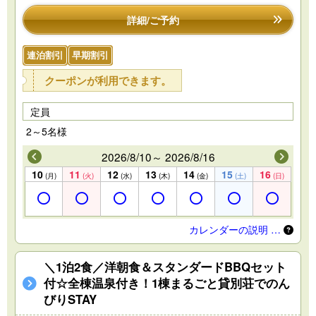
詳細/ご予約
連泊割引
早期割引
クーポンが利用できます。
定員
2～5名様
2026/8/10～ 2026/8/16
10
11
12
13
14
15
16
(月)
(火)
(水)
(木)
(金)
(土)
(日)
カレンダーの説明 …
＼1泊2食／洋朝食＆スタンダードBBQセット
付☆全棟温泉付き！1棟まるごと貸別荘でのん
びりSTAY