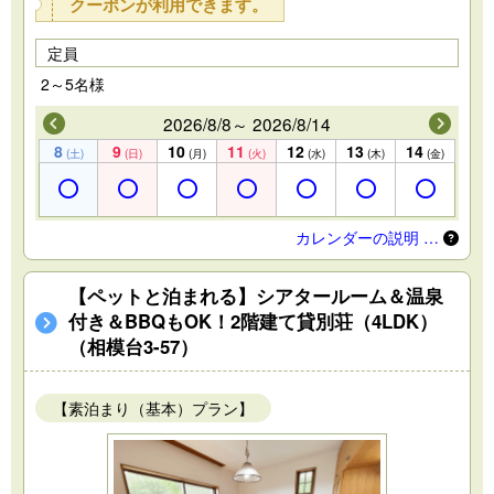
クーポンが利用できます。
定員
2～5名様
2026/8/8～ 2026/8/14
8
9
10
11
12
13
14
(土)
(日)
(月)
(火)
(水)
(木)
(金)
カレンダーの説明 …
【ペットと泊まれる】シアタールーム＆温泉
付き＆BBQもOK！2階建て貸別荘（4LDK）
（相模台3-57）
【素泊まり（基本）プラン】