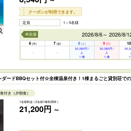
クーポンが利用できます。
定員
1～5名様
2026/8/6～ 2026/8/1
前週
6
7
8
9
10
(木)
(金)
(土)
(日)
30,380円 /
30,380円 /
30,3
人
人
1 棟
1 棟
1
ンダードBBQセット付☆全棟温泉付き！1棟まるごと貸別荘でのん
食付き（夕朝食）
1名様料金
( 2名様1棟利用時 )
21,200円
～