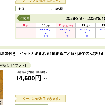
クーポンが利用できます。
定員
2～5名様
2026/8/9～ 2026/8/1
前週
9
10
11
12
13
(日)
(月)
(火)
山の日
(水)
52,400円 /
52,400円 /
52,400円 /
52,4
人
人
人
1 棟
1 棟
1 棟
1
温泉付き！ペットと泊まれる1棟まるごと貸別荘でのんびりST
和朝食付きプラン】
1名様料金
( 2名様1棟利用時 )
14,600円
～
クーポンが利用できます。