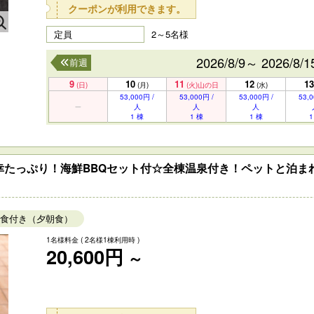
クーポンが利用できます。
定員
2～5名様
2026/8/9～ 2026/8/1
前週
9
10
11
12
13
(日)
(月)
(火)
山の日
(水)
53,000円 /
53,000円 /
53,000円 /
53,0
人
人
人
1 棟
1 棟
1 棟
1
幸たっぷり！海鮮BBQセット付☆全棟温泉付き！ペットと泊ま
食付き（夕朝食）
1名様料金
( 2名様1棟利用時 )
20,600円
～