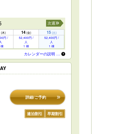
5
次週
14
15
(木)
(金)
(土)
00円 /
52,400円 /
52,400円 /
人
人
人
 棟
1 棟
1 棟
カレンダーの説明 …
AY
詳細/ご予約
連泊割引
早期割引