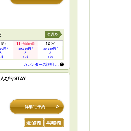
2
次週
11
12
(月)
(火)
山の日
(水)
80円 /
30,380円 /
30,380円 /
人
人
人
 棟
1 棟
1 棟
カレンダーの説明 …
びりSTAY
詳細/ご予約
連泊割引
早期割引