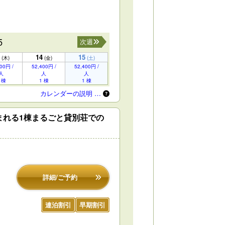
5
次週
14
15
(木)
(金)
(土)
00円 /
52,400円 /
52,400円 /
人
人
人
 棟
1 棟
1 棟
カレンダーの説明 …
まれる1棟まるごと貸別荘での
詳細/ご予約
連泊割引
早期割引