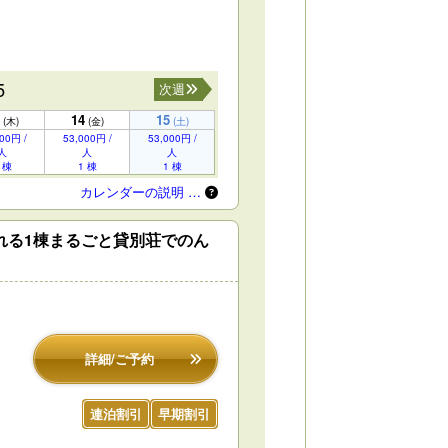
5
次週
14
15
(木)
(金)
(土)
00円 /
53,000円 /
53,000円 /
人
人
人
 棟
1 棟
1 棟
カレンダーの説明 …
れる1棟まるごと貸別荘でのん
詳細/ご予約
連泊割引
早期割引