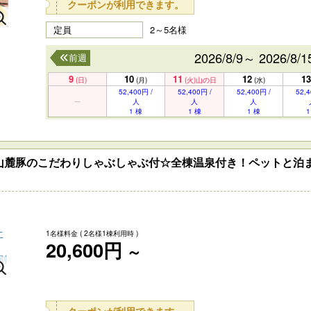
クーポンが利用できます。
定員
2～5名様
2026/8/9～ 2026/8/1
前週
9
10
11
12
13
(日)
(月)
(火)
山の日
(水)
52,400円 /
52,400円 /
52,400円 /
52,4
人
人
人
1 棟
1 棟
1 棟
1
山麓豚のこだわりしゃぶしゃぶ付☆全棟温泉付き！ペットと泊
1名様料金
( 2名様1棟利用時 )
20,600円
～