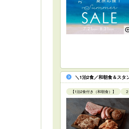
＼1泊2食／和朝食＆スタ
【1泊2食付き（和朝食）】
２