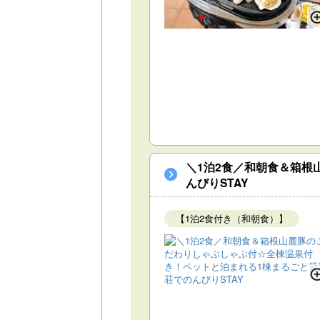
＼1泊2食／和朝食＆箱根
んびりSTAY
【1泊2食付き（和朝食）】