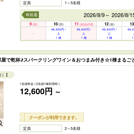
定員
1～5名様
2026/8/9～ 2026/8/1
前週
9
10
11
12
13
(日)
(月)
(火)
山の日
(水)
46,400円 /
46,400円 /
46,400円 /
46,4
人
人
人
1 棟
1 棟
1 棟
1
屋で乾杯♪スパークリングワイン＆おつまみ付き☆1棟まるごと
り）】
1名様料金
( 2名様1棟利用時 )
12,600円
～
クーポンが利用できます。
定員
2～5名様