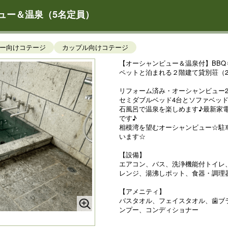
ビュー＆温泉（5名定員）
ー向けコテージ
カップル向けコテージ
【オーシャンビュー＆温泉付】BBQ
ペットと泊まれる２階建て貸別荘（2
リフォーム済み・オーシャンビュー
セミダブルベッド4台とソファベッド1
石風呂で温泉を楽しめます♪最新家
です♪
相模湾を望むオーシャンビュー☆駐
います☆
【設備】
エアコン、バス、洗浄機能付トイレ
レンジ、湯沸しポット、食器・調理
【アメニティ】
バスタオル、フェイスタオル、歯ブ
ンプー、コンディショナー