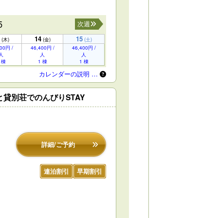
5
次週
14
15
(木)
(金)
(土)
00円 /
46,400円 /
46,400円 /
人
人
人
 棟
1 棟
1 棟
カレンダーの説明 …
貸別荘でのんびりSTAY
詳細/ご予約
連泊割引
早期割引