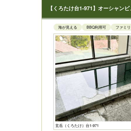
【くろたけ台1-971】オーシャン
海が見える
BBQ利用可
ファミリ
玄岳（くろたけ）台1-971