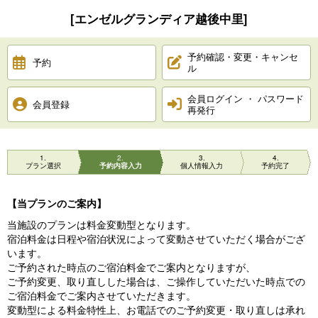
[エンゼルグランディア越後中里]
予約確認・変更・キャンセ
予約
ル
会員ログイン ・ パスワード
会員登録
再発行
1
2
3
4
プラン選択
予約内容入力
個人情報入力
予約完了
【当プランのご案内】
当施設のプランは料金変動型となります。
宿泊料金は日程や宿泊状況によって変動させていただく場合がござ
います。
ご予約された時点のご宿泊料金でご案内となりますが、
ご予約変更、取り直しした場合は、ご操作していただいた時点での
ご宿泊料金でご案内させていただきます。
変動型による料金特性上、お電話でのご予約変更・取り直しは承れ