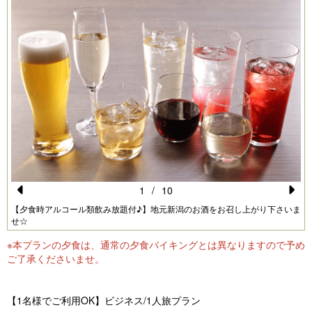
1
/
10
Pr
N
【夕食時アルコール類飲み放題付♪】地元新潟のお酒をお召し上がり下さいま
せ☆
e
e
※本プランの夕食は、通常の夕食バイキングとは異なりますので予め
vi
xt
ご了承くださいませ。
o
u
【1名様でご利用OK】ビジネス/1人旅プラン
s