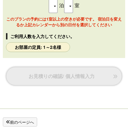
泊
室
【広さ】 約37㎡ （約10.5畳）
【定員】 5名
このプランの予約には1室以上の空きが必要です。 宿泊日を変え
るか上記カレンダーから別の日付を選択してください
【設備/備品】
バス、洗浄機能付トイレ、洗面所、50型テレビ（※地上波・
ご利用人数を入力してください。
BSのみ視聴可）、冷蔵庫（空）、湯沸しポット、ヘアドライ
ヤー、加湿機能付空気清浄機、扇風機
お部屋の定員: 1～2名様
※全館Wi-Fi対応しております。
【アメニティ】
バスタオル、フェイスタオル、浴衣、歯ブラシ、ボディソー
プ、ハンドソープ、ひげ剃り
お見積りの確認/ 個人情報入力
※シャンプー、コンディショナー、洗顔料は1階エレベーター
ホールにございます。
※写真と異なる間取りのお部屋タイプがございます。
前のページへ