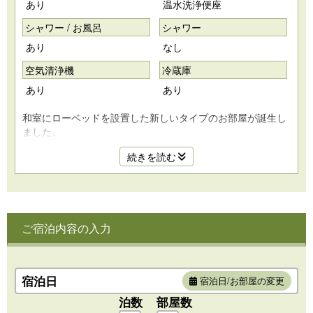
あり
温水洗浄便座
シャワー / お風呂
シャワー
あり
なし
空気清浄機
冷蔵庫
あり
あり
和室にローベッドを設置した新しいタイプのお部屋が誕生し
ました。
畳の温もりをそのままに、ベッドでの快適な眠りを叶える設
続きを読む
計で、小さなお子様連れのご家族やカップル・ご夫婦様など
幅広いお客様にオススメのお部屋です。
和のやすらぎと洋の快適さが調和した新しいスタイルの和室
で、心ほどけるひとときをお楽しみください。
ご宿泊内容の入力
☆子育て応援グッズのご紹介☆
補助便座、ステップ、子供用ハンガー、おむつ用ごみ箱、ベ
ビーバス、ベビーソープ、湯温度計、温湿度計
宿泊日
宿泊日/お部屋の変更
※おねしょシートの貸出もございます。
泊数
部屋数