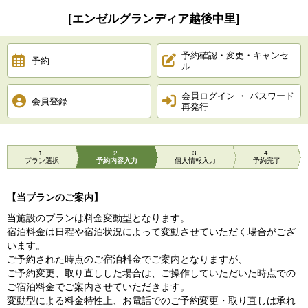
[エンゼルグランディア越後中里]
予約確認・変更・キャンセ
予約
ル
会員ログイン ・ パスワード
会員登録
再発行
1
2
3
4
プラン選択
予約内容入力
個人情報入力
予約完了
【当プランのご案内】
当施設のプランは料金変動型となります。
宿泊料金は日程や宿泊状況によって変動させていただく場合がござ
います。
ご予約された時点のご宿泊料金でご案内となりますが、
ご予約変更、取り直しした場合は、ご操作していただいた時点での
ご宿泊料金でご案内させていただきます。
変動型による料金特性上、お電話でのご予約変更・取り直しは承れ