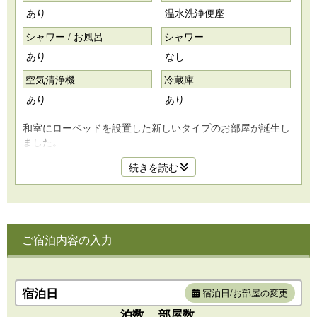
あり
温水洗浄便座
シャワー / お風呂
シャワー
あり
なし
空気清浄機
冷蔵庫
あり
あり
和室にローベッドを設置した新しいタイプのお部屋が誕生し
ました。
畳の温もりをそのままに、ベッドでの快適な眠りを叶える設
続きを読む
計で、小さなお子様連れのご家族やカップル・ご夫婦様など
幅広いお客様にオススメのお部屋です。
和のやすらぎと洋の快適さが調和した新しいスタイルの和室
で、心ほどけるひとときをお楽しみください。
ご宿泊内容の入力
☆子育て応援グッズのご紹介☆
補助便座、ステップ、子供用ハンガー、おむつ用ごみ箱、ベ
ビーバス、ベビーソープ、湯温度計、温湿度計
宿泊日
宿泊日/お部屋の変更
※おねしょシートの貸出もございます。
泊数
部屋数