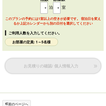
泊
室
【広さ】 約37㎡ （約10.5畳）
【定員】 5名
このプランの予約には1室以上の空きが必要です。 宿泊日を変え
るか上記カレンダーから別の日付を選択してください
【設備/備品】
バス、洗浄機能付トイレ、洗面所、50型テレビ（※地上波・
ご利用人数を入力してください。
BSのみ視聴可）、冷蔵庫（空）、湯沸しポット、ヘアドライ
ヤー、加湿機能付空気清浄機、扇風機
お部屋の定員: 1～5名様
※全館Wi-Fi対応しております。
【アメニティ】
バスタオル、フェイスタオル、浴衣、歯ブラシ、ボディソー
プ、ハンドソープ、ひげ剃り
お見積りの確認/ 個人情報入力
※シャンプー、コンディショナー、洗顔料は1階エレベーター
ホールにございます。
※写真と異なる間取りのお部屋タイプがございます。
前のページへ