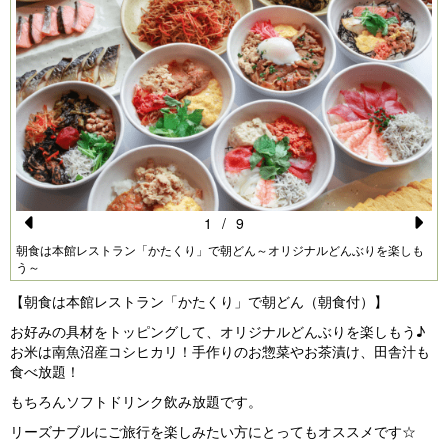
1
/
9
Pr
N
朝食は本館レストラン「かたくり」で朝どん～オリジナルどんぶりを楽しも
う～
e
e
【朝食は本館レストラン「かたくり」で朝どん（朝食付）】
vi
xt
お好みの具材をトッピングして、オリジナルどんぶりを楽しもう♪
o
お米は南魚沼産コシヒカリ！手作りのお惣菜やお茶漬け、田舎汁も
u
食べ放題！
s
もちろんソフトドリンク飲み放題です。
リーズナブルにご旅行を楽しみたい方にとってもオススメです☆