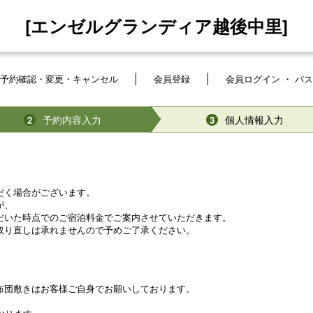
[エンゼルグランディア越後中里]
予約確認・変更・キャンセル
会員登録
会員ログイン ・ パ
予約内容入力
個人情報入力
2
3
だく場合がございます。
が、
だいた時点でのご宿泊料金でご案内させていただきます。
取り直しは承れませんので予めご了承ください。
布団敷きはお客様ご自身でお願いしております。
。