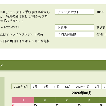
 19:00 (チェックイン手続きは15時から
チェックアウト
10:00
が、特典の受け渡しは8時からフロ
っております。)
8 ～2026/03/31
お食事
朝夕食
たはオンラインクレジット決済
予約受付期限
宿泊日
ン日の 8日前 までキャンセル料無料
択
2026年8月
9月
10月
11月
12月
2027年1月
2月
2026年08月
日
月
火
水
26
27
28
29
30