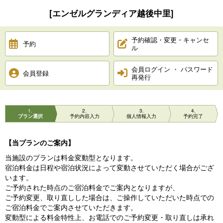
[エンゼルグランディア越後中里]
予約確認・変更・キャンセ
予約
ル
会員ログイン ・ パスワード
会員登録
再発行
1
2
3
4
プラン選択
予約内容入力
個人情報入力
予約完了
【当プランのご案内】
当施設のプランは料金変動型となります。
宿泊料金は日程や宿泊状況によって変動させていただく場合がござ
います。
ご予約された時点のご宿泊料金でご案内となりますが、
ご予約変更、取り直しした場合は、ご操作していただいた時点での
ご宿泊料金でご案内させていただきます。
変動型による料金特性上、お電話でのご予約変更・取り直しは承れ