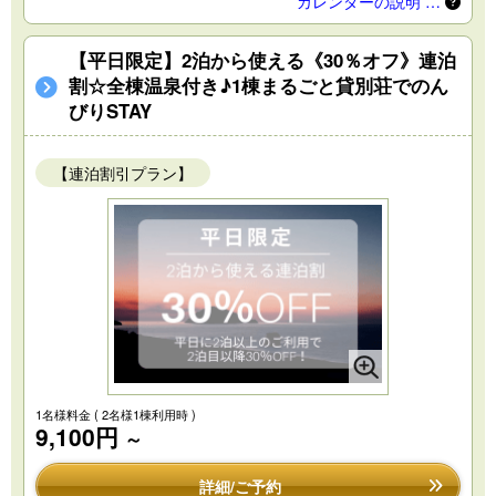
カレンダーの説明 …
【平日限定】2泊から使える《30％オフ》連泊
割☆全棟温泉付き♪1棟まるごと貸別荘でのん
びりSTAY
【連泊割引プラン】
1名様料金
( 2名様1棟利用時 )
9,100円
～
詳細/ご予約