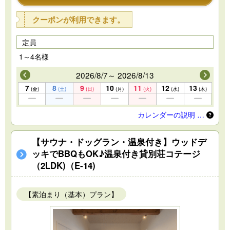
クーポンが利用できます。
定員
1～4名様
2026/8/7～ 2026/8/13
7
8
9
10
11
12
13
(金)
(土)
(日)
(月)
(火)
(水)
(木)
カレンダーの説明 …
【サウナ・ドッグラン・温泉付き】ウッドデ
ッキでBBQもOK♪温泉付き貸別荘コテージ
（2LDK)（E-14)
【素泊まり（基本）プラン】