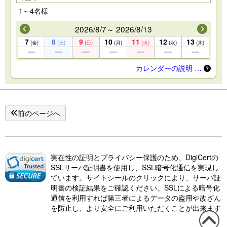
1～4名様
2026/8/7～ 2026/8/13
7
8
9
10
11
12
13
(金)
(土)
(日)
(月)
(火)
(水)
(木)
カレンダーの説明 …
前のページへ
実在性の証明とプライバシー保護のため、DigiCertの
SSLサーバ証明書を使用し、SSL暗号化通信を実現し
ています。サイトシールのクリックにより、サーバ証
明書の検証結果をご確認ください。SSLによる暗号化
通信を利用すれば第三者によるデータの盗用や改ざん
を防止し、より安全にご利用いただくことが出来ます