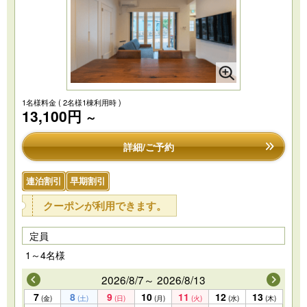
1名様料金
( 2名様1棟利用時 )
13,100円
～
詳細/ご予約
連泊割引
早期割引
クーポンが利用できます。
定員
1～4名様
2026/8/7～ 2026/8/13
7
8
9
10
11
12
13
(金)
(土)
(日)
(月)
(火)
(水)
(木)