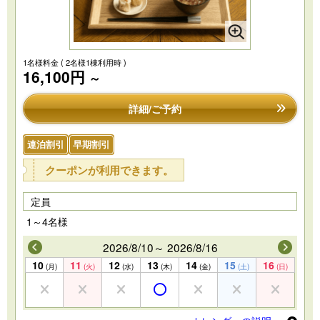
1名様料金
( 2名様1棟利用時 )
16,100円
～
詳細/ご予約
連泊割引
早期割引
クーポンが利用できます。
定員
1～4名様
2026/8/10～ 2026/8/16
10
11
12
13
14
15
16
(月)
(火)
(水)
(木)
(金)
(土)
(日)