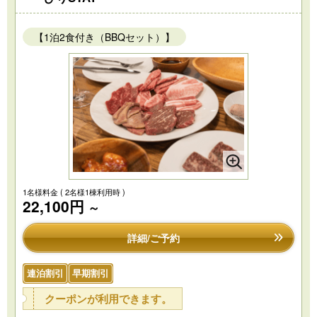
【1泊2食付き（BBQセット）】
1名様料金
( 2名様1棟利用時 )
22,100円
～
詳細/ご予約
連泊割引
早期割引
クーポンが利用できます。