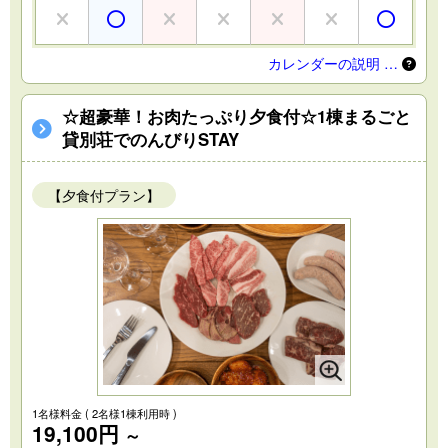
カレンダーの説明 …
☆超豪華！お肉たっぷり夕食付☆1棟まるごと
貸別荘でのんびりSTAY
【夕食付プラン】
1名様料金
( 2名様1棟利用時 )
19,100円
～