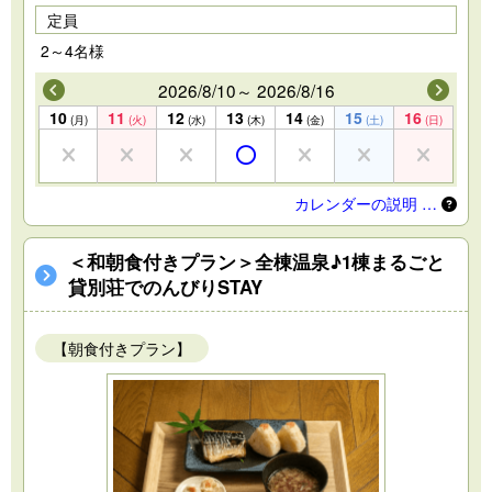
定員
2～4名様
2026/8/10～ 2026/8/16
10
11
12
13
14
15
16
(月)
(火)
(水)
(木)
(金)
(土)
(日)
カレンダーの説明 …
＜和朝食付きプラン＞全棟温泉♪1棟まるごと
貸別荘でのんびりSTAY
【朝食付きプラン】