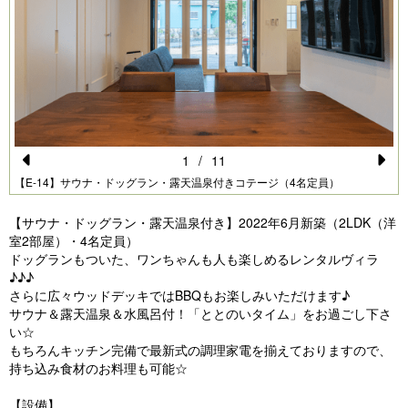
1
/
11
Pr
N
【E-14】サウナ・ドッグラン・露天温泉付きコテージ（4名定員）
e
e
【サウナ・ドッグラン・露天温泉付き】2022年6月新築（2LDK（洋
vi
xt
室2部屋）・4名定員）
ドッグランもついた、ワンちゃんも人も楽しめるレンタルヴィラ
o
♪♪♪
u
さらに広々ウッドデッキではBBQもお楽しみいただけます♪
サウナ＆露天温泉＆水風呂付！「ととのいタイム」をお過ごし下さ
s
い☆
もちろんキッチン完備で最新式の調理家電を揃えておりますので、
持ち込み食材のお料理も可能☆
【設備】