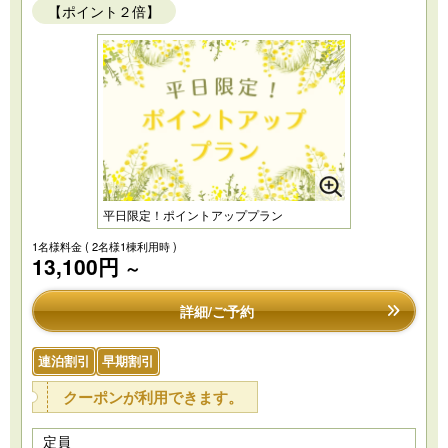
【ポイント２倍】
平日限定！ポイントアッププラン
1名様料金
( 2名様1棟利用時 )
13,100円
～
詳細/ご予約
連泊割引
早期割引
クーポンが利用できます。
定員