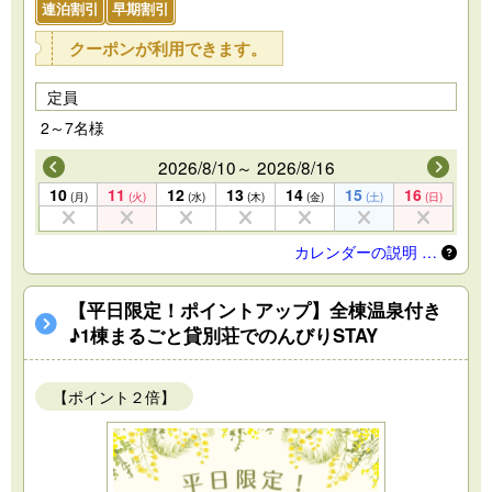
連泊割引
早期割引
クーポンが利用できます。
定員
2～7名様
2026/8/10～ 2026/8/16
10
11
12
13
14
15
16
(月)
(火)
(水)
(木)
(金)
(土)
(日)
カレンダーの説明 …
【平日限定！ポイントアップ】全棟温泉付き
♪1棟まるごと貸別荘でのんびりSTAY
【ポイント２倍】