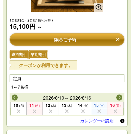
1名様料金
( 2名様1棟利用時 )
15,100円
～
詳細/ご予約
連泊割引
早期割引
クーポンが利用できます。
定員
1～7名様
2026/8/10～ 2026/8/16
10
11
12
13
14
15
16
(月)
(火)
(水)
(木)
(金)
(土)
(日)
カレンダーの説明 …