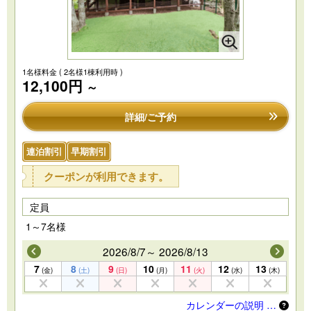
1名様料金
( 2名様1棟利用時 )
12,100円
～
詳細/ご予約
連泊割引
早期割引
クーポンが利用できます。
定員
1～7名様
2026/8/7～ 2026/8/13
7
8
9
10
11
12
13
(金)
(土)
(日)
(月)
(火)
(水)
(木)
カレンダーの説明 …