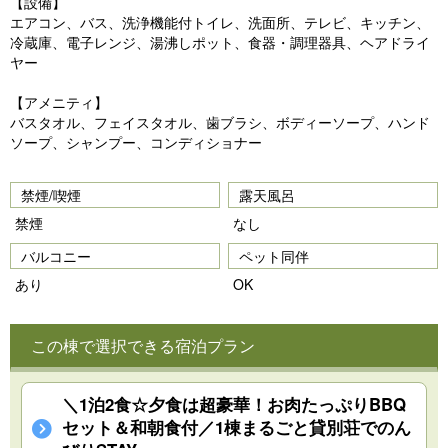
【設備】
エアコン、バス、洗浄機能付トイレ、洗面所、テレビ、キッチン、
冷蔵庫、電子レンジ、湯沸しポット、食器・調理器具、ヘアドライ
ヤー
【アメニティ】
バスタオル、フェイスタオル、歯ブラシ、ボディーソープ、ハンド
ソープ、シャンプー、コンディショナー
禁煙/喫煙
露天風呂
禁煙
なし
バルコニー
ペット同伴
あり
OK
この棟で選択できる宿泊プラン
＼1泊2食☆夕食は超豪華！お肉たっぷりBBQ
セット＆和朝食付／1棟まるごと貸別荘でのん