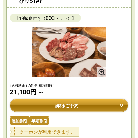
びりSTAY
【1泊2食付き（BBQセット）】
1名様料金
( 2名様1棟利用時 )
21,100円
～
詳細/ご予約
連泊割引
早期割引
クーポンが利用できます。