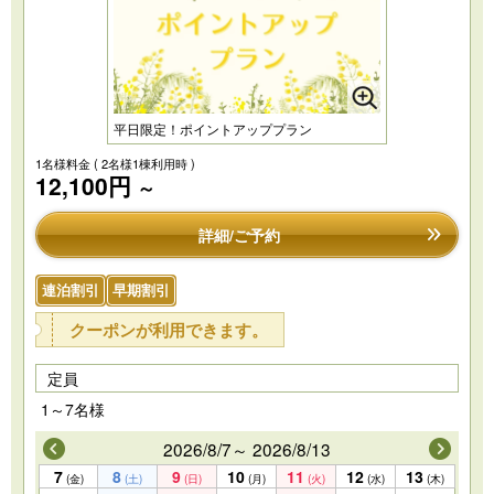
平日限定！ポイントアッププラン
1名様料金
( 2名様1棟利用時 )
12,100円
～
詳細/ご予約
連泊割引
早期割引
クーポンが利用できます。
定員
1～7名様
2026/8/7～ 2026/8/13
7
8
9
10
11
12
13
(金)
(土)
(日)
(月)
(火)
(水)
(木)