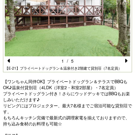
1
/
5
Pr
N
【E-21】プライベートドッグラン＆温泉付き2階建て貸別荘（7名定員）
e
e
【ワンちゃん同伴OK】プライベートドッグラン＆テラスでBBQも
vi
xt
OK♪温泉付貸別荘（4LDK（洋室2・和室2部屋）・7名定員）
プライベートドッグラン付き！さらにウッドデッキではBBQもお楽
o
しみいただけます♪
u
リビングにはプロジェクター、最大7名様までご宿泊可能な貸別荘で
す。
s
もちろんキッチン完備で最新式の調理家電を揃えておりますので、
持ち込み食材のお料理も可能☆