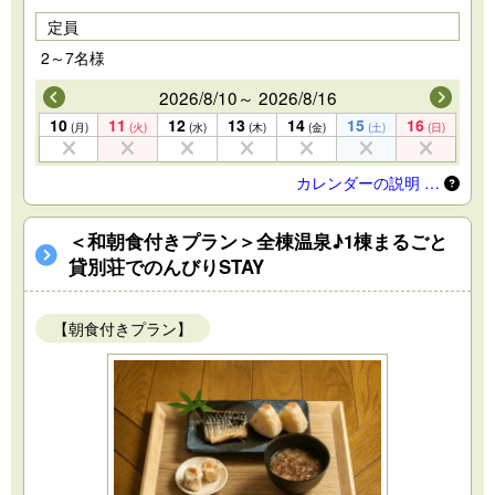
定員
2～7名様
2026/8/10～ 2026/8/16
10
11
12
13
14
15
16
(月)
(火)
(水)
(木)
(金)
(土)
(日)
カレンダーの説明 …
＜和朝食付きプラン＞全棟温泉♪1棟まるごと
貸別荘でのんびりSTAY
【朝食付きプラン】