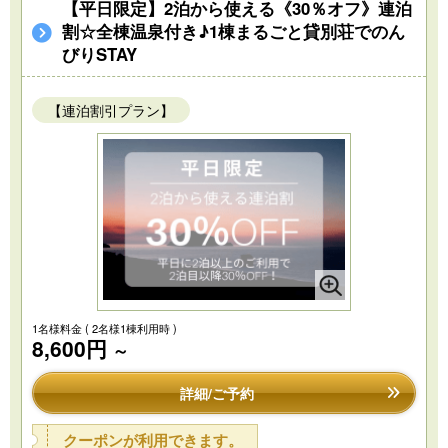
【平日限定】2泊から使える《30％オフ》連泊
割☆全棟温泉付き♪1棟まるごと貸別荘でのん
びりSTAY
【連泊割引プラン】
1名様料金
( 2名様1棟利用時 )
8,600円
～
詳細/ご予約
クーポンが利用できます。