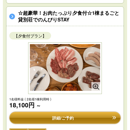
☆超豪華！お肉たっぷり夕食付☆1棟まるごと
貸別荘でのんびりSTAY
【夕食付プラン】
1名様料金
( 2名様1棟利用時 )
18,100円
～
詳細/ご予約