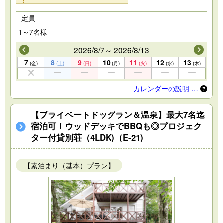
定員
1～7名様
2026/8/7～ 2026/8/13
7
8
9
10
11
12
13
(金)
(土)
(日)
(月)
(火)
(水)
(木)
カレンダーの説明 …
【プライベートドッグラン＆温泉】最大7名迄
宿泊可！ウッドデッキでBBQも◎プロジェク
ター付貸別荘（4LDK)（E-21)
【素泊まり（基本）プラン】