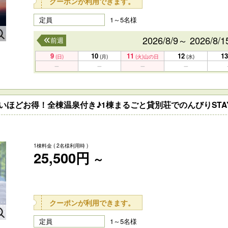
クーポンが利用できます。
定員
1～5名様
2026/8/9～ 2026/8/1
前週
9
10
11
12
13
(日)
(月)
(火)
山の日
(水)
いほどお得！全棟温泉付き♪1棟まるごと貸別荘でのんびりSTA
1棟料金
( 2名様利用時 )
25,500円
～
クーポンが利用できます。
定員
1～5名様