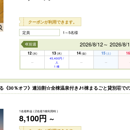
クーポンが利用できます。
定員
1～5名様
2026/8/12～ 2026/8/
前週
12
13
14
15
16
(水)
(木)
(金)
(土)
45,400円 /
人
1 棟
る《30％オフ》連泊割☆全棟温泉付き♪1棟まるごと貸別荘での
1名様料金
( 2名様1棟利用時 )
8,100円
～