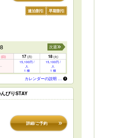
連泊割引
早期割引
18
次週
17
18
(日)
(月)
(火)
15,100円 /
15,100円 /
人
人
1 棟
1 棟
カレンダーの説明 …
んびりSTAY
詳細/ご予約