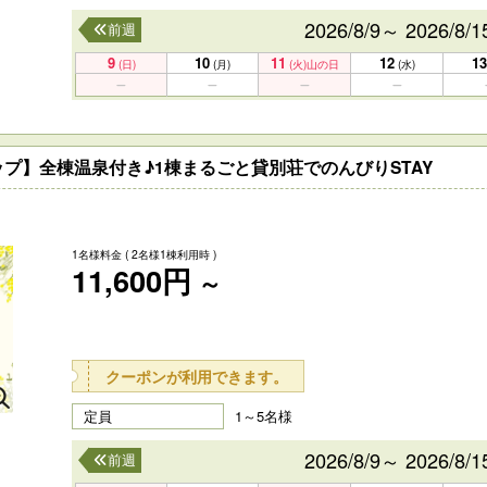
2026/8/9～ 2026/8/1
前週
9
10
11
12
13
(日)
(月)
(火)
山の日
(水)
プ】全棟温泉付き♪1棟まるごと貸別荘でのんびりSTAY
1名様料金
( 2名様1棟利用時 )
11,600円
～
クーポンが利用できます。
定員
1～5名様
2026/8/9～ 2026/8/1
前週