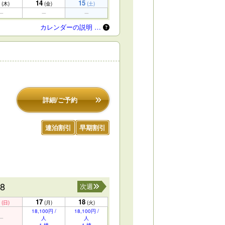
14
15
(木)
(金)
(土)
カレンダーの説明 …
詳細/ご予約
連泊割引
早期割引
18
次週
17
18
(日)
(月)
(火)
18,100円 /
18,100円 /
人
人