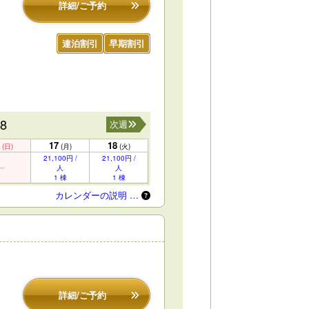
詳細/ご予約
連泊割引
早期割引
18
次週
17
18
(日)
(月)
(火)
21,100円 /
21,100円 /
人
人
1 棟
1 棟
カレンダーの説明 …
詳細/ご予約