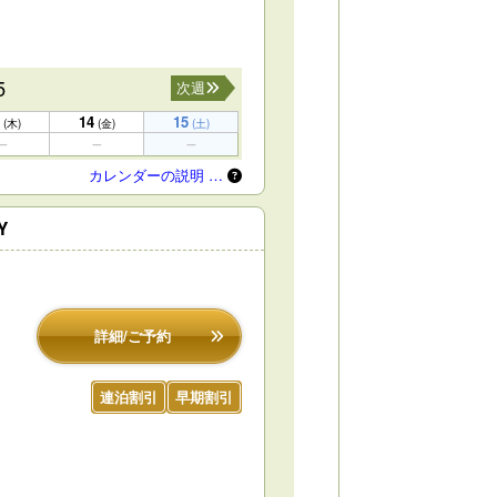
5
次週
14
15
(木)
(金)
(土)
カレンダーの説明 …
Y
詳細/ご予約
連泊割引
早期割引