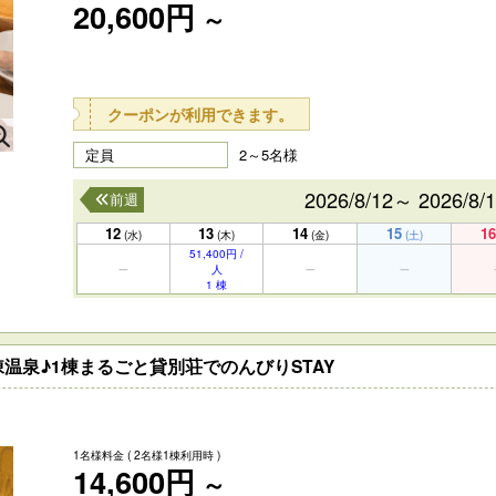
20,600円
～
クーポンが利用できます。
定員
2～5名様
2026/8/12～ 2026/8/
前週
12
13
14
15
16
(水)
(木)
(金)
(土)
51,400円 /
人
1 棟
温泉♪1棟まるごと貸別荘でのんびりSTAY
1名様料金
( 2名様1棟利用時 )
14,600円
～