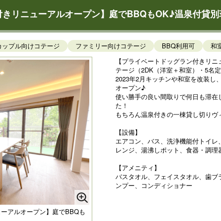
付きリニューアルオープン】庭でBBQもOK♪温泉付貸別
カップル向けコテージ
ファミリー向けコテージ
BBQ利用可
和
【プライベートドッグラン付きリニュ
テージ（2DK（洋室＋和室）・5名
2023年2月キッチンや和室を改装
オープン♪
使い勝手の良い間取りで何日も滞在
た！
もちろん温泉付きの一棟貸し切りヴィ
【設備】
エアコン、バス、洗浄機能付トイレ
レンジ、湯沸しポット、食器・調理
【アメニティ】
バスタオル、フェイスタオル、歯ブ
ンプー、コンディショナー
ューアルオープン】庭でBBQも