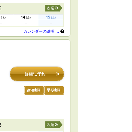
5
次週
14
15
(木)
(金)
(土)
カレンダーの説明 …
詳細/ご予約
連泊割引
早期割引
5
次週