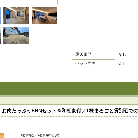
露天風呂
なし
ペット同伴
OK
！お肉たっぷりBBQセット＆和朝食付／1棟まるごと貸別荘でのん
1名様料金
( 2名様1棟利用時 )