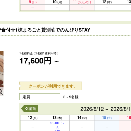
9
10
11
12
13
(日)
(月)
(火)
山の日
(水)
食付☆1棟まるごと貸別荘でのんびりSTAY
1名様料金
( 2名様1棟利用時 )
17,600円
～
クーポンが利用できます。
定員
2～5名様
2026/8/12～ 2026/8/
前週
12
13
14
15
16
(水)
(木)
(金)
(土)
48,400円 /
人