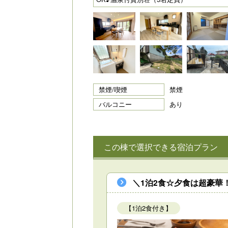
禁煙/喫煙
禁煙
バルコニー
あり
この棟で選択できる宿泊プラン
＼1泊2食☆夕食は超豪華
【1泊2食付き】