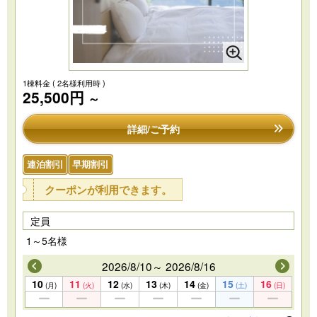
1棟料金
( 2名様利用時 )
25,500円
～
詳細/ご予約
連泊割引
早期割引
クーポンが利用できます。
定員
1～5名様
2026/8/10～ 2026/8/16
10
11
12
13
14
15
16
(月)
(火)
(水)
(木)
(金)
(土)
(日)