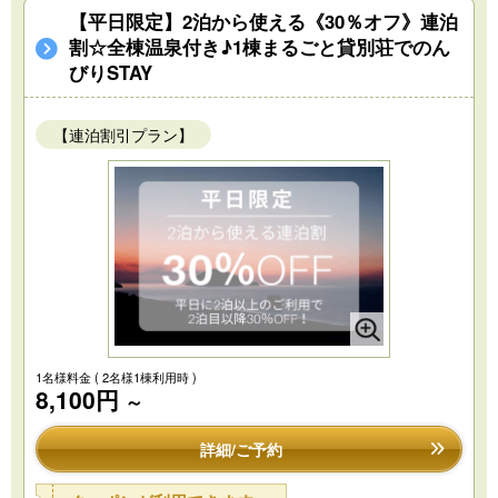
【平日限定】2泊から使える《30％オフ》連泊
割☆全棟温泉付き♪1棟まるごと貸別荘でのん
びりSTAY
【連泊割引プラン】
1名様料金
( 2名様1棟利用時 )
8,100円
～
詳細/ご予約