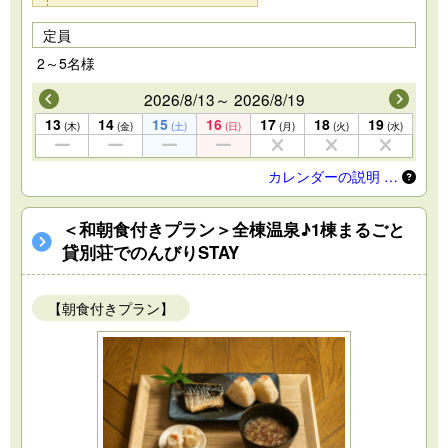
定員
2～5名様
2026/8/13～ 2026/8/19
13
14
15
16
17
18
19
(木)
(金)
(土)
(日)
(月)
(火)
(水)
カレンダーの説明 …
＜和朝食付きプラン＞全棟温泉♪1棟まるごと
貸別荘でのんびりSTAY
【朝食付きプラン】