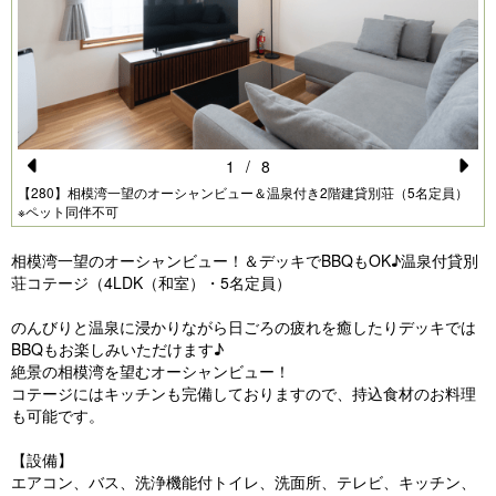
1
/
8
Pr
N
【280】相模湾一望のオーシャンビュー＆温泉付き2階建貸別荘（5名定員）
※ペット同伴不可
e
e
vi
xt
相模湾一望のオーシャンビュー！＆デッキでBBQもOK♪温泉付貸別
荘コテージ（4LDK（和室）・5名定員）
o
u
のんびりと温泉に浸かりながら日ごろの疲れを癒したりデッキでは
BBQもお楽しみいただけます♪
s
絶景の相模湾を望むオーシャンビュー！
コテージにはキッチンも完備しておりますので、持込食材のお料理
も可能です。
【設備】
エアコン、バス、洗浄機能付トイレ、洗面所、テレビ、キッチン、