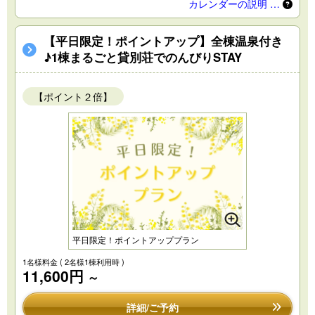
カレンダーの説明 …
【平日限定！ポイントアップ】全棟温泉付き
♪1棟まるごと貸別荘でのんびりSTAY
【ポイント２倍】
平日限定！ポイントアッププラン
1名様料金
( 2名様1棟利用時 )
11,600円
～
詳細/ご予約