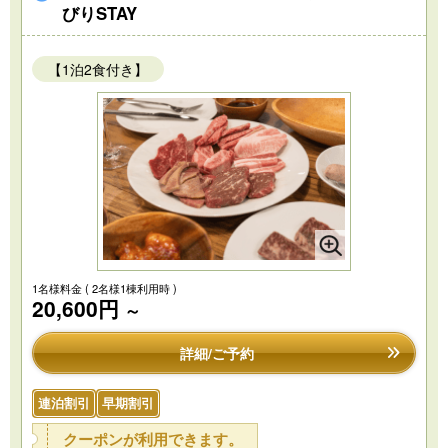
びりSTAY
【1泊2食付き】
1名様料金
( 2名様1棟利用時 )
20,600円
～
詳細/ご予約
連泊割引
早期割引
クーポンが利用できます。