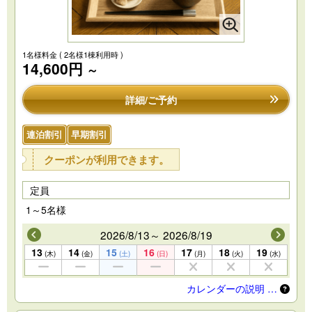
1名様料金
( 2名様1棟利用時 )
14,600円
～
詳細/ご予約
連泊割引
早期割引
クーポンが利用できます。
定員
1～5名様
2026/8/13～ 2026/8/19
13
14
15
16
17
18
19
(木)
(金)
(土)
(日)
(月)
(火)
(水)
カレンダーの説明 …