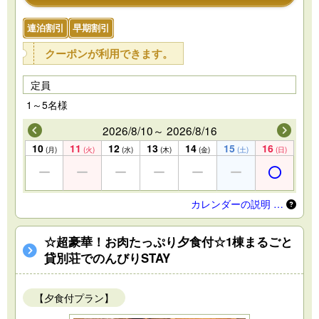
連泊割引
早期割引
クーポンが利用できます。
定員
1～5名様
2026/8/10～ 2026/8/16
10
11
12
13
14
15
16
(月)
(火)
(水)
(木)
(金)
(土)
(日)
カレンダーの説明 …
☆超豪華！お肉たっぷり夕食付☆1棟まるごと
貸別荘でのんびりSTAY
【夕食付プラン】