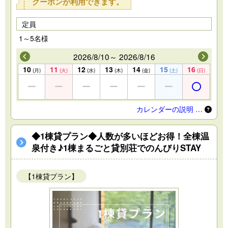
クーポンが利用できます。
定員
1～5名様
2026/8/10～ 2026/8/16
10
11
12
13
14
15
16
(月)
(火)
(水)
(木)
(金)
(土)
(日)
カレンダーの説明 …
◆1棟貸プラン◆人数が多いほどお得！全棟温
泉付き♪1棟まるごと貸別荘でのんびりSTAY
【1棟貸プラン】