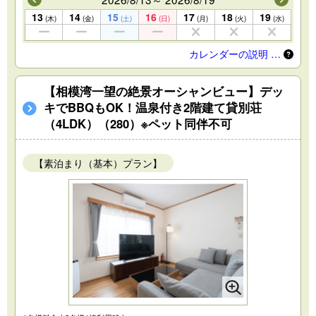
13
14
15
16
17
18
19
(木)
(金)
(土)
(日)
(月)
(火)
(水)
カレンダーの説明 …
【相模湾一望の絶景オーシャンビュー】デッ
キでBBQもOK！温泉付き2階建て貸別荘
（4LDK）（280）※ペット同伴不可
【素泊まり（基本）プラン】