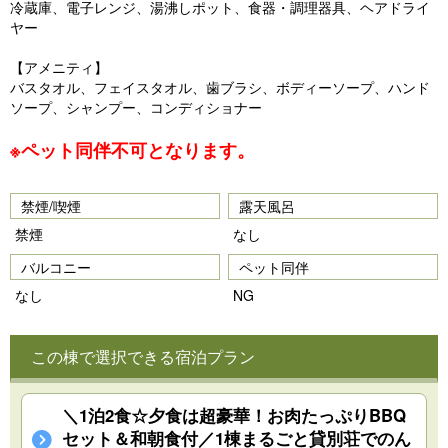
冷蔵庫、電子レンジ、湯沸しポット、食器・調理器具、ヘアドライ
ヤー
【アメニティ】
バスタオル、フェイスタオル、歯ブラシ、ボディーソープ、ハンド
ソープ、シャンプー、コンディショナー
※ペット同伴不可となります。
禁煙/喫煙
露天風呂
禁煙
なし
バルコニー
ペット同伴
なし
NG
この棟で選択できる宿泊プラン
＼1泊2食☆夕食は超豪華！お肉たっぷりBBQ
セット＆和朝食付／1棟まるごと貸別荘でのん