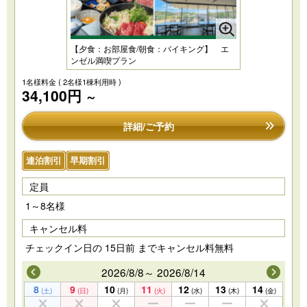
【夕食：お部屋食/朝食：バイキング】 エ
ンゼル満喫プラン
1名様料金
( 2名様1棟利用時 )
34,100円
～
詳細/ご予約
連泊割引
早期割引
定員
1～8名様
キャンセル料
チェックイン日の 15日前 までキャンセル料無料
2026/8/8～ 2026/8/14
8
9
10
11
12
13
14
(土)
(日)
(月)
(火)
(水)
(木)
(金)