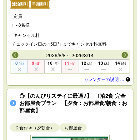
連泊割引
早期割引
定員
1～8名様
キャンセル料
チェックイン日の 15日前 までキャンセル料無料
2026/8/8～ 2026/8/14
8
9
10
11
12
13
14
(土)
(日)
(月)
(火)
(水)
(木)
(金)
カレンダーの説明 …
◎【のんびりステイに最適♪】 1泊2食 完全
お部屋食プラン 【夕食：お部屋食/朝食：お
部屋食】
２食付き（夕朝食）
お部屋食