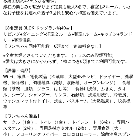
る総面積約42㎡広さを確保。
滞在の楽しみが広がります定員も最大8名で、寝室も3ルーム。小さ
なお子様をお連れの親子3世代も安心な和室も備えています。
【8名定員 3LDK ドッグラン約40㎡】
リビング+ダイニング+洋室２ルーム+和室1ルーム+キッチン+ランド
リー+客室温泉
【ワンちゃん同伴可能数 6頭まで 追加料金なし】
※全室禁煙とさせていただきます。（テラスのみ喫煙可能）
※愛犬は大きさにかかわらず、1棟につき6頭までご利用可能です。
【設備・備品】
Wi-Fi、家具・電化製品（冷蔵庫、大型4Kテレビ、ドライヤー、洗濯
機、掃除機）、調理器具（鍋類、炊飯器、オーブンレンジ）、食器
類（茶碗、皿類、グラス、はし等）、食器用洗剤、ふきん、タオ
ル、シーツ、シャンプー、リンス、石鹸類、洗濯用洗剤、冷暖房、
ウォシュレット付トイレ、洗面、バスルーム（天然温泉）、脱臭機
等
【ワンちゃん備品】
サークル（1台）、トイレ（1台）、トイレシート（6枚）、専用バ
スタオル（2枚）、専用足拭きタオル（2枚）、専用食器（大・
小）、フローリングワイパー、コロコロローラー、除菌消臭スプレ