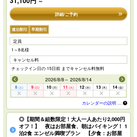
31,100円
～
詳細/ご予約
連泊割引
早期割引
定員
1～8名様
キャンセル料
チェックイン日の 15日前 までキャンセル料無料
2026/8/8～ 2026/8/14
8
9
10
11
12
13
14
(土)
(日)
(月)
(火)
(水)
(木)
(金)
カレンダーの説明 …
◎【期間＆組数限定！大人一人あたり2,000円
オフ！】 夜はお部屋食、朝はバイキング！ 1
泊2食 エンゼル満喫プラン 【夕食：お部屋