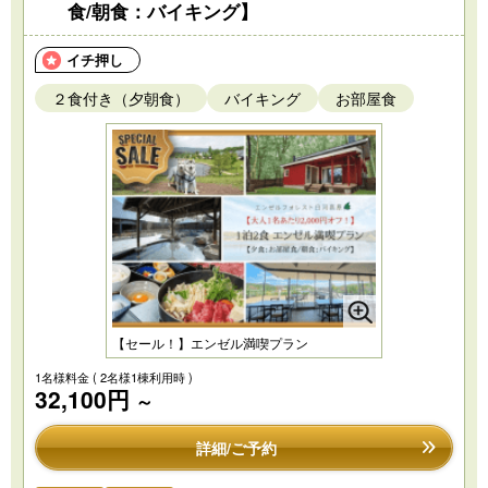
食/朝食：バイキング】
イチ押し
２食付き（夕朝食）
バイキング
お部屋食
【セール！】エンゼル満喫プラン
1名様料金
( 2名様1棟利用時 )
32,100円
～
詳細/ご予約