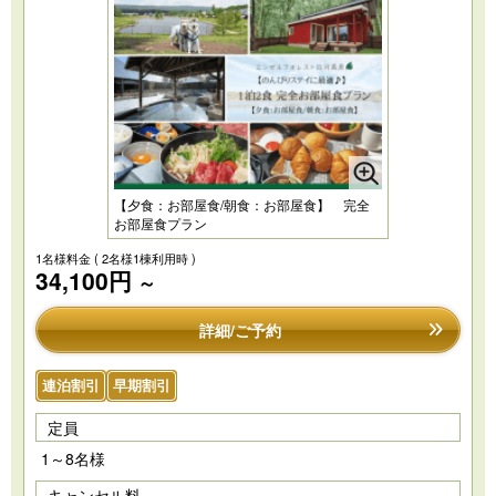
【夕食：お部屋食/朝食：お部屋食】 完全
お部屋食プラン
1名様料金
( 2名様1棟利用時 )
34,100円
～
詳細/ご予約
連泊割引
早期割引
定員
1～8名様
キャンセル料