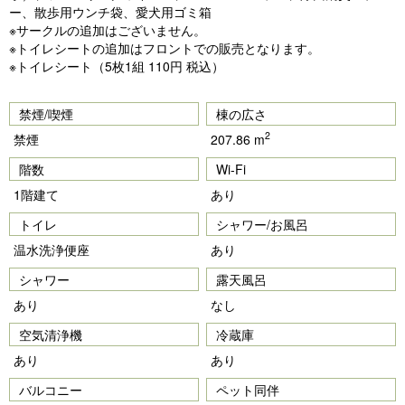
ー、散歩用ウンチ袋、愛犬用ゴミ箱
※サークルの追加はございません。
※トイレシートの追加はフロントでの販売となります。
※トイレシート（5枚1組 110円 税込）
禁煙/喫煙
棟の広さ
2
禁煙
207.86 m
階数
Wi-Fi
1階建て
あり
トイレ
シャワー/お風呂
温水洗浄便座
あり
シャワー
露天風呂
あり
なし
空気清浄機
冷蔵庫
あり
あり
バルコニー
ペット同伴