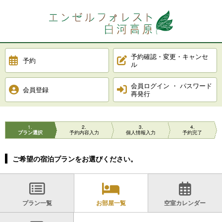
予約確認・変更・キャンセ
予約
ル
会員ログイン ・ パスワード
会員登録
再発行
1
2
3
4
プラン選択
予約内容入力
個人情報入力
予約完了
ご希望の宿泊プランをお選びください。
プラン一覧
お部屋一覧
空室カレンダー