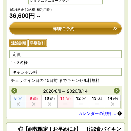
レミアムメニュープラン
1名様料金
( 2名様1棟利用時 )
36,600円
～
詳細/ご予約
連泊割引
早期割引
定員
1～8名様
キャンセル料
チェックイン日の 15日前 までキャンセル料無料
2026/8/8～ 2026/8/14
8
9
10
11
12
13
14
(土)
(日)
(月)
(火)
(水)
(木)
(金)
カレンダーの説明 …
◎【組数限定！お早めに♪】 1泊2食バイキン