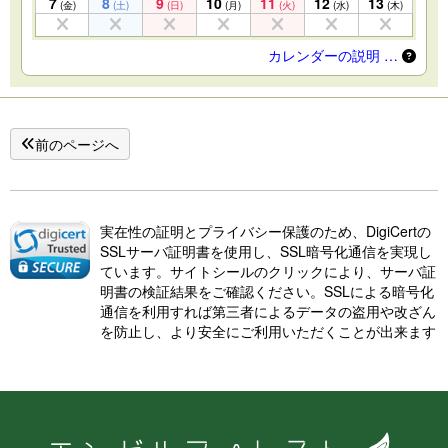
7
8
9
10
11
12
13
(金)
(土)
(日)
(月)
(火)
(水)
(木)
カレンダーの説明 …
前のページへ
実在性の証明とプライバシー保護のため、DigiCertの
SSLサーバ証明書を使用し、SSL暗号化通信を実現し
ています。サイトシールのクリックにより、サーバ証
明書の検証結果をご確認ください。SSLによる暗号化
通信を利用すれば第三者によるデータの盗用や改ざん
を防止し、より安全にご利用いただくことが出来ます