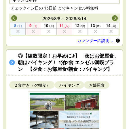
チェックイン日の 15日前 までキャンセル料無料
2026/8/8～ 2026/8/14
8
9
10
11
12
13
14
(土)
(日)
(月)
(火)
(水)
(木)
(金)
カレンダーの説明 …
◎【組数限定！お早めに♪】 夜はお部屋食、
朝はバイキング！ 1泊2食 エンゼル満喫プラ
ン 【夕食：お部屋食/朝食：バイキング】
２食付き（夕朝食）
バイキング
お部屋食