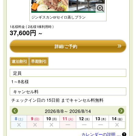
ジンギスカンorセイロ蒸しプラン
1名様料金
( 2名様1棟利用時 )
37,600円
～
詳細/ご予約
連泊割引
早期割引
定員
1～8名様
キャンセル料
チェックイン日の 15日前 までキャンセル料無料
2026/8/8～ 2026/8/14
8
9
10
11
12
13
14
(土)
(日)
(月)
(火)
(水)
(木)
(金)
カレンダーの説明 …