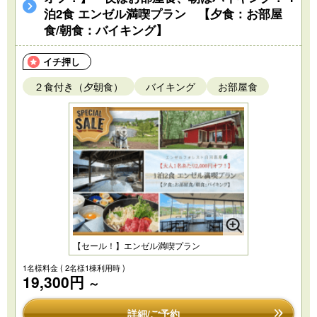
泊2食 エンゼル満喫プラン 【夕食：お部屋
食/朝食：バイキング】
イチ押し
２食付き（夕朝食）
バイキング
お部屋食
【セール！】エンゼル満喫プラン
1名様料金
( 2名様1棟利用時 )
19,300円
～
詳細/ご予約