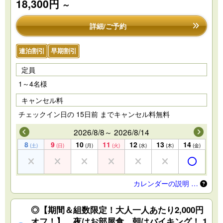
18,300円
～
詳細/ご予約
連泊割引
早期割引
定員
1～4名様
キャンセル料
チェックイン日の 15日前 までキャンセル料無料
2026/8/8～ 2026/8/14
8
9
10
11
12
13
14
(土)
(日)
(月)
(火)
(水)
(木)
(金)
カレンダーの説明 …
◎【期間＆組数限定！大人一人あたり2,000円
オフ！】 夜はお部屋食、朝はバイキング！ 1