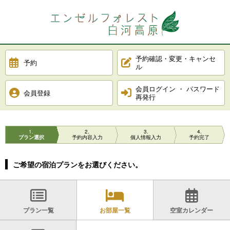
予約確認・変更・キャンセ
予約
ル
会員ログイン ・ パスワード
会員登録
再発行
1
2
3
4
プラン選択
予約内容入力
個人情報入力
予約完了
ご希望の宿泊プランをお選びください。
プラン一覧
お部屋一覧
空室カレンダー