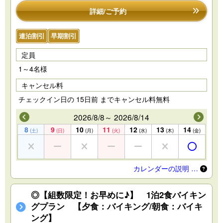
詳細/ご予約
連泊割引
早期割引
定員
1～4名様
キャンセル料
チェックイン日の 15日前 までキャンセル料無料
2026/8/8～ 2026/8/14
8
9
10
11
12
13
14
(土)
(日)
(月)
(火)
(水)
(木)
(金)
カレンダーの説明 …
◎【組数限定！お早めに♪】 1泊2食バイキン
グプラン 【夕食：バイキング/朝食：バイキ
ング】