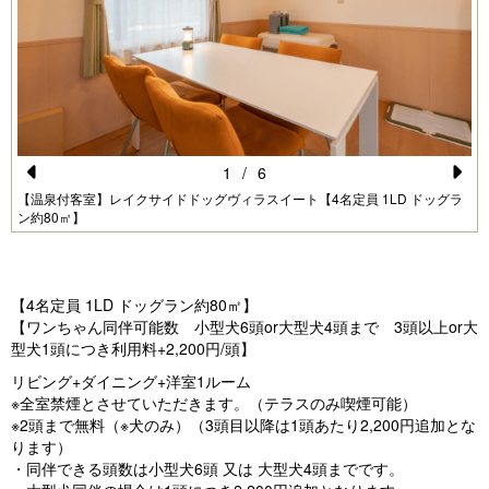
1
/
6
Pr
N
【温泉付客室】レイクサイドドッグヴィラスイート【4名定員 1LD ドッグラ
ン約80㎡】
e
e
vi
xt
o
【4名定員 1LD ドッグラン約80㎡】
u
【ワンちゃん同伴可能数 小型犬6頭or大型犬4頭まで 3頭以上or大
型犬1頭につき利用料+2,200円/頭】
s
リビング+ダイニング+洋室1ルーム
※全室禁煙とさせていただきます。（テラスのみ喫煙可能）
※2頭まで無料（※犬のみ）（3頭目以降は1頭あたり2,200円追加とな
ります）
・同伴できる頭数は小型犬6頭 又は 大型犬4頭までです。