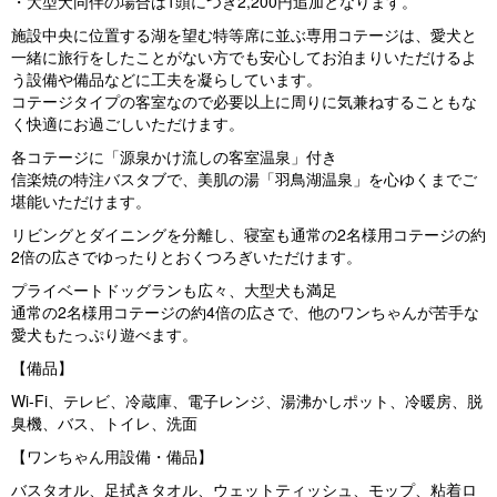
・大型犬同伴の場合は1頭につき2,200円追加となります。
施設中央に位置する湖を望む特等席に並ぶ専用コテージは、愛犬と
一緒に旅行をしたことがない方でも安心してお泊まりいただけるよ
う設備や備品などに工夫を凝らしています。
コテージタイプの客室なので必要以上に周りに気兼ねすることもな
く快適にお過ごしいただけます。
各コテージに「源泉かけ流しの客室温泉」付き
信楽焼の特注バスタブで、美肌の湯「羽鳥湖温泉」を心ゆくまでご
堪能いただけます。
リビングとダイニングを分離し、寝室も通常の2名様用コテージの約
2倍の広さでゆったりとおくつろぎいただけます。
プライベートドッグランも広々、大型犬も満足
通常の2名様用コテージの約4倍の広さで、他のワンちゃんが苦手な
愛犬もたっぷり遊べます。
【備品】
Wi-Fi、テレビ、冷蔵庫、電子レンジ、湯沸かしポット、冷暖房、脱
臭機、バス、トイレ、洗面
【ワンちゃん用設備・備品】
バスタオル、足拭きタオル、ウェットティッシュ、モップ、粘着ロ