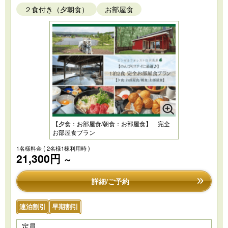
２食付き（夕朝食）
お部屋食
【夕食：お部屋食/朝食：お部屋食】 完全
お部屋食プラン
1名様料金
( 2名様1棟利用時 )
21,300円
～
詳細/ご予約
連泊割引
早期割引
定員