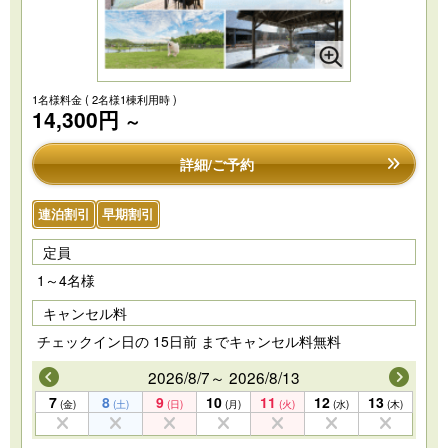
1名様料金
( 2名様1棟利用時 )
14,300円
～
詳細/ご予約
連泊割引
早期割引
定員
1～4名様
キャンセル料
チェックイン日の 15日前 までキャンセル料無料
2026/8/7～ 2026/8/13
7
8
9
10
11
12
13
(金)
(土)
(日)
(月)
(火)
(水)
(木)