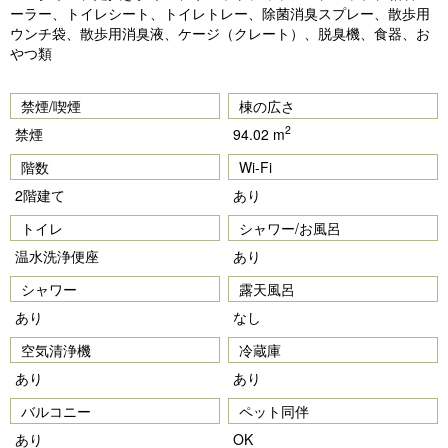
ーラー、トイレシート、トイレトレー、除菌消臭スプレー、散歩用
ウンチ袋、散歩用消臭液、ケージ（クレート）、脱臭機、食器、お
やつ類
禁煙/喫煙
棟の広さ
2
禁煙
94.02 m
階数
Wi-Fi
2階建て
あり
トイレ
シャワー/お風呂
温水洗浄便座
あり
シャワー
露天風呂
あり
なし
空気清浄機
冷蔵庫
あり
あり
バルコニー
ペット同伴
あり
OK