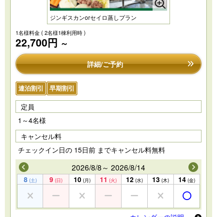
ジンギスカンorセイロ蒸しプラン
1名様料金
( 2名様1棟利用時 )
22,700円
～
詳細/ご予約
連泊割引
早期割引
定員
1～4名様
キャンセル料
チェックイン日の 15日前 までキャンセル料無料
2026/8/8～ 2026/8/14
8
9
10
11
12
13
14
(土)
(日)
(月)
(火)
(水)
(木)
(金)