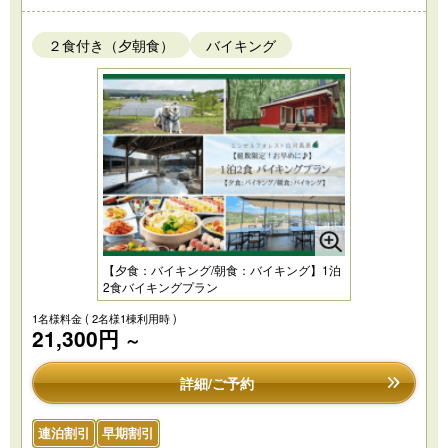
２食付き（夕朝食）
バイキング
【夕食：バイキング/朝食：バイキング】1泊
2食バイキングプラン
1名様料金
( 2名様1棟利用時 )
21,300円
～
詳細/ご予約
連泊割引
早期割引