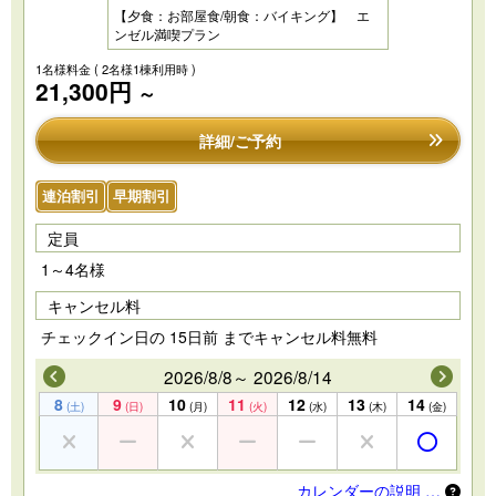
【夕食：お部屋食/朝食：バイキング】 エ
ンゼル満喫プラン
1名様料金
( 2名様1棟利用時 )
21,300円
～
詳細/ご予約
連泊割引
早期割引
定員
1～4名様
キャンセル料
チェックイン日の 15日前 までキャンセル料無料
2026/8/8～ 2026/8/14
8
9
10
11
12
13
14
(土)
(日)
(月)
(火)
(水)
(木)
(金)
カレンダーの説明 …