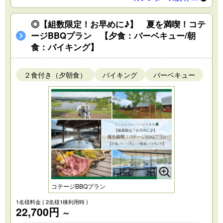
◎【組数限定！お早めに♪】 夏を満喫！コテ
ージBBQプラン 【夕食：バーベキュー/朝
食：バイキング】
２食付き（夕朝食）
バイキング
バーベキュー
コテージBBQプラン
1名様料金
( 2名様1棟利用時 )
22,700円
～