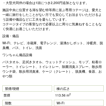
・大型犬同伴の場合は1頭につき2,200円追加となります。
施設中央に位置する湖を望む特等席に並ぶ専用コテージは、愛犬と
一緒に旅行をしたことがない方でも安心してお泊まりいただけるよ
う設備や備品などに工夫を凝らしています。
コテージタイプの客室なので必要以上に周りに気兼ねすることもな
く快適にお過ごしいただけます。
設備・備品
Wi-Fi、テレビ、冷蔵庫、電子レンジ、湯沸かしポット、冷暖房、脱
臭機、バス、トイレ、洗面
ワンちゃん備品設備
バスタオル、足拭きタオル、ウェットティッシュ、モップ、粘着ロ
ーラー、トイレシート、トイレトレー、除菌消臭スプレー、散歩用
ウンチ袋、散歩用消臭液、ケージ（クレート）、脱臭機、食器、お
やつ類
禁煙/喫煙
棟の広さ
2
禁煙
113.56 m
階数
Wi-Fi