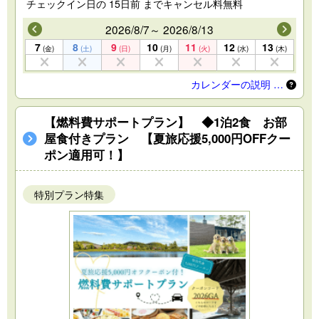
チェックイン日の 15日前 までキャンセル料無料
2026/8/7～ 2026/8/13
7
8
9
10
11
12
13
(金)
(土)
(日)
(月)
(火)
(水)
(木)
カレンダーの説明 …
【燃料費サポートプラン】 ◆1泊2食 お部
屋食付きプラン 【夏旅応援5,000円OFFクー
ポン適用可！】
特別プラン特集