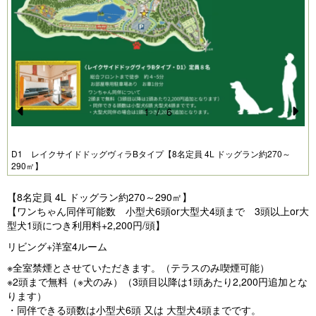
1
/
6
Pr
N
e
e
D1 レイクサイドドッグヴィラBタイプ【8名定員 4L ドッグラン約270～
290㎡】
vi
xt
o
【8名定員 4L ドッグラン約270～290㎡】
u
【ワンちゃん同伴可能数 小型犬6頭or大型犬4頭まで 3頭以上or大
型犬1頭につき利用料+2,200円/頭】
s
リビング+洋室4ルーム
※全室禁煙とさせていただきます。（テラスのみ喫煙可能）
※2頭まで無料（※犬のみ）（3頭目以降は1頭あたり2,200円追加とな
ります）
・同伴できる頭数は小型犬6頭 又は 大型犬4頭までです。