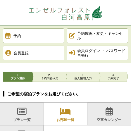
予約確認・変更・キャンセ
予約
ル
会員ログイン ・ パスワード
会員登録
再発行
1
2
3
4
プラン選択
予約内容入力
個人情報入力
予約完了
ご希望の宿泊プランをお選びください。
プラン一覧
お部屋一覧
空室カレンダー