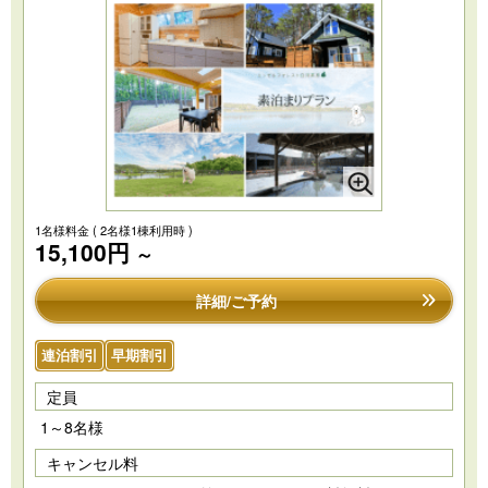
1名様料金
( 2名様1棟利用時 )
15,100円
～
詳細/ご予約
連泊割引
早期割引
定員
1～8名様
キャンセル料