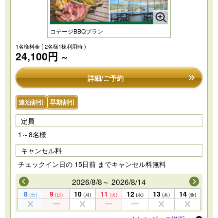
コテージBBQプラン
1名様料金
( 2名様1棟利用時 )
24,100円
～
詳細/ご予約
連泊割引
早期割引
定員
1～8名様
キャンセル料
チェックイン日の 15日前 までキャンセル料無料
2026/8/8～ 2026/8/14
8
9
10
11
12
13
14
(土)
(日)
(月)
(火)
(水)
(木)
(金)