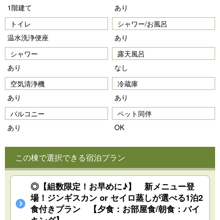
1階建て
あり
トイレ
シャワー/お風呂
温水洗浄便座
あり
シャワー
露天風呂
あり
なし
空気清浄機
冷蔵庫
あり
あり
バルコニー
ペット同伴
あり
OK
この棟で選択できる宿泊プラン
◎【組数限定！お早めに♪】 新メニュー登
場！ジンギスカン or セイロ蒸しが選べる1泊2
食付きプラン 【夕食：お部屋食/朝食：バイ
キング】