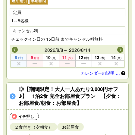
連泊割引
早期割引
定員
1～8名様
キャンセル料
チェックイン日の 15日前 までキャンセル料無料
2026/8/8～ 2026/8/14
8
9
10
11
12
13
14
(土)
(日)
(月)
(火)
(水)
(木)
(金)
カレンダーの説明 …
◎【期間限定！大人一人あたり3,000円オフ
♪】 1泊2食 完全お部屋食プラン 【夕食：
お部屋食/朝食：お部屋食】
イチ押し
２食付き（夕朝食）
お部屋食