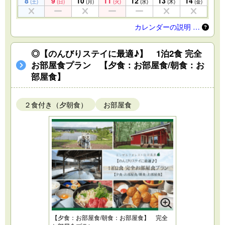
8
9
10
11
12
13
14
(土)
(日)
(月)
(火)
(水)
(木)
(金)
カレンダーの説明 …
◎【のんびりステイに最適♪】 1泊2食 完全
お部屋食プラン 【夕食：お部屋食/朝食：お
部屋食】
２食付き（夕朝食）
お部屋食
【夕食：お部屋食/朝食：お部屋食】 完全