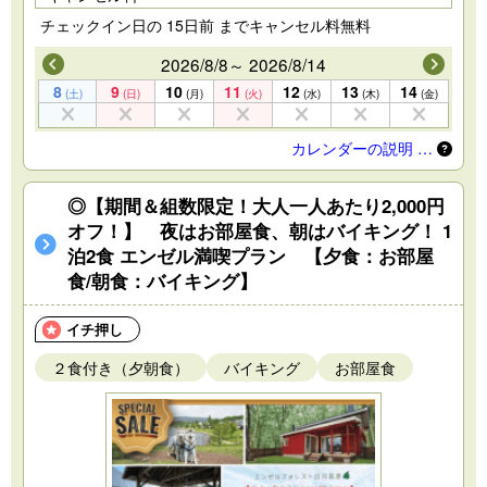
チェックイン日の 15日前 までキャンセル料無料
2026/8/8～ 2026/8/14
8
9
10
11
12
13
14
(土)
(日)
(月)
(火)
(水)
(木)
(金)
カレンダーの説明 …
◎【期間＆組数限定！大人一人あたり2,000円
オフ！】 夜はお部屋食、朝はバイキング！ 1
泊2食 エンゼル満喫プラン 【夕食：お部屋
食/朝食：バイキング】
イチ押し
２食付き（夕朝食）
バイキング
お部屋食