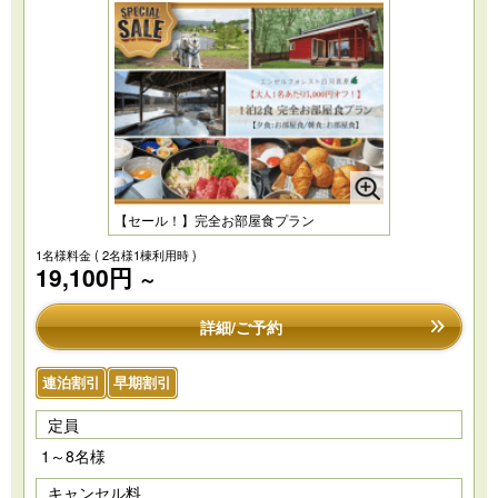
【セール！】完全お部屋食プラン
1名様料金
( 2名様1棟利用時 )
19,100円
～
詳細/ご予約
連泊割引
早期割引
定員
1～8名様
キャンセル料