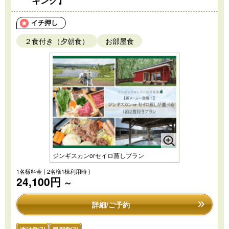
イチ押し
２食付き（夕朝食）
お部屋食
ジンギスカンorセイロ蒸しプラン
1名様料金
( 2名様1棟利用時 )
24,100円
～
詳細/ご予約