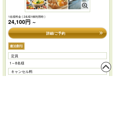
1名様料金
( 2名様1棟利用時 )
24,100円
～
詳細/ご予約
連泊割引
定員
1～8名様
キャンセル料
この
チェックイン日の 15日前 までキャンセル料無料
ペー
ジの
2026/8/8～ 2026/8/14
先頭
8
9
10
11
12
13
14
へ
(土)
(日)
(月)
(火)
(水)
(木)
(金)
カレンダーの説明 …