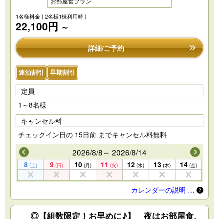
お部屋食プラン
1名様料金
( 2名様1棟利用時 )
22,100円
～
詳細/ご予約
連泊割引
早期割引
定員
1～8名様
キャンセル料
チェックイン日の 15日前 までキャンセル料無料
2026/8/8～ 2026/8/14
8
9
10
11
12
13
14
(土)
(日)
(月)
(火)
(水)
(木)
(金)
カレンダーの説明 …
◎【組数限定！お早めに♪】 夜はお部屋食、