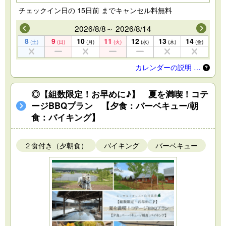
チェックイン日の 15日前 までキャンセル料無料
2026/8/8～ 2026/8/14
8
9
10
11
12
13
14
(土)
(日)
(月)
(火)
(水)
(木)
(金)
カレンダーの説明 …
◎【組数限定！お早めに♪】 夏を満喫！コテ
ージBBQプラン 【夕食：バーベキュー/朝
食：バイキング】
２食付き（夕朝食）
バイキング
バーベキュー