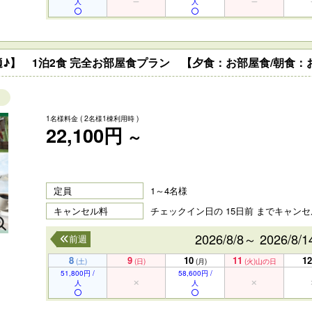
人
人
♪】 1泊2食 完全お部屋食プラン 【夕食：お部屋食/朝食：
1名様料金
( 2名様1棟利用時 )
22,100円
～
定員
1～4名様
キャンセル料
チェックイン日の 15日前 までキャン
2026/8/8～ 2026/8/1
前週
】
8
9
10
11
12
(土)
(日)
(月)
(火)
山の日
51,800円 /
58,600円 /
人
人