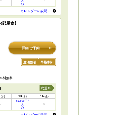
人
カレンダーの説明 …
お部屋食】
詳細/ご予約
連泊割引
早期割引
セル料無料
4
次週
13
14
(水)
(木)
(金)
58,600円 /
人
カレンダーの説明 …