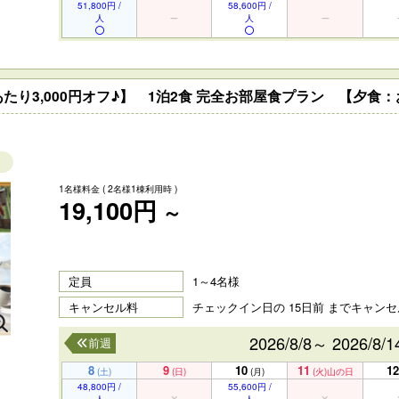
51,800円 /
58,600円 /
人
人
たり3,000円オフ♪】 1泊2食 完全お部屋食プラン 【夕食
1名様料金
( 2名様1棟利用時 )
19,100円
～
定員
1～4名様
キャンセル料
チェックイン日の 15日前 までキャン
2026/8/8～ 2026/8/1
前週
8
9
10
11
12
(土)
(日)
(月)
(火)
山の日
48,800円 /
55,600円 /