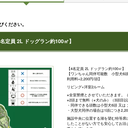
びください。
定員 2L ドッグラン約100㎡】
【4名定員 2L ドッグラン約100㎡】
【ワンちゃん同伴可能数 小型犬6頭o
利用料+2,200円/頭】
リビング+洋室2ルーム
※全室禁煙とさせていただきます。
※2頭まで無料（※犬のみ）（3頭目以
・同伴できる頭数は小型犬6頭 又は
・大型犬同伴の場合は1頭につき2,2
施設中央に位置する湖を望む特等席
したことがない方でも安心してお泊