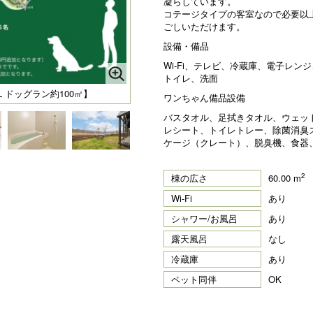
凝らしています。
コテージタイプの客室なので必要以
ごしいただけます。
設備・備品
Wi-Fi、テレビ、冷蔵庫、電子レ
トイレ、洗面
 ドッグラン約100㎡】
ワンちゃん備品設備
バスタオル、足拭きタオル、ウェッ
レシート、トイレトレー、除菌消臭
ケージ（クレート）、脱臭機、食器
2
棟の広さ
60.00 m
Wi-Fi
あり
シャワー/お風呂
あり
露天風呂
なし
冷蔵庫
あり
ペット同伴
OK