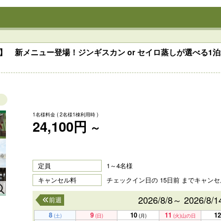
】 新メニュー登場！ジンギスカン or セイロ蒸しが選べる1
1名様料金
( 2名様1棟利用時 )
24,100円
～
定員
1～4名様
キャンセル料
チェックイン日の 15日前 までキャン
2026/8/8～ 2026/8/1
前週
8
9
10
11
12
(土)
(日)
(月)
(火)
山の日