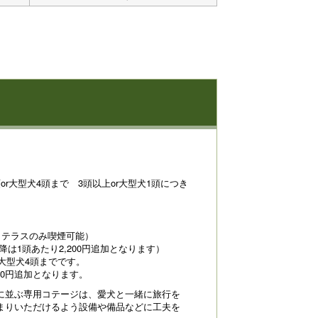
r大型犬4頭まで 3頭以上or大型犬1頭につき
（テラスのみ喫煙可能）
降は1頭あたり2,200円追加となります）
 大型犬4頭までです。
00円追加となります。
に並ぶ専用コテージは、愛犬と一緒に旅行を
まりいただけるよう設備や備品などに工夫を