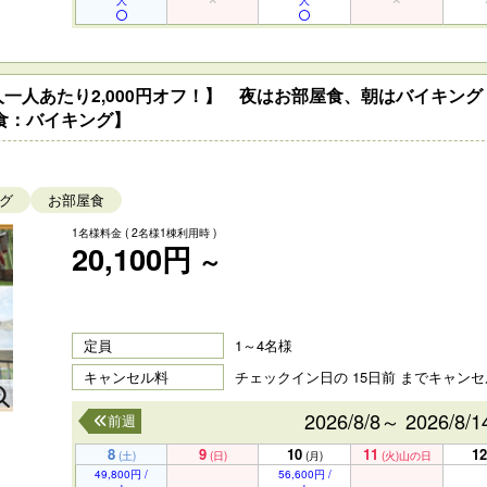
人
人
一人あたり2,000円オフ！】 夜はお部屋食、朝はバイキング！
食：バイキング】
グ
お部屋食
1名様料金
( 2名様1棟利用時 )
20,100円
～
定員
1～4名様
キャンセル料
チェックイン日の 15日前 までキャン
2026/8/8～ 2026/8/1
前週
8
9
10
11
12
(土)
(日)
(月)
(火)
山の日
49,800円 /
56,600円 /