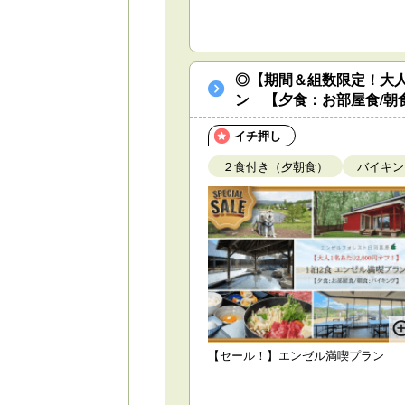
◎【期間＆組数限定！大人
ン 【夕食：お部屋食/朝
イチ押し
２食付き（夕朝食）
バイキン
【セール！】エンゼル満喫プラン