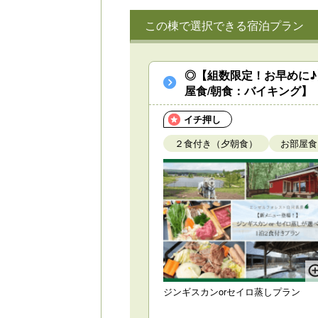
この棟で選択できる宿泊プラン
◎【組数限定！お早めに♪
屋食/朝食：バイキング】
イチ押し
２食付き（夕朝食）
お部屋食
ジンギスカンorセイロ蒸しプラン