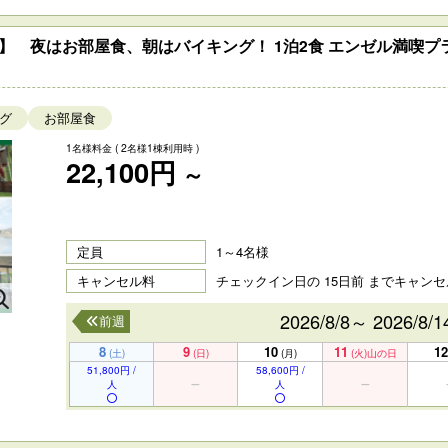
】 夜はお部屋食、朝はバイキング！ 1泊2食 エンゼル満喫プ
グ
お部屋食
1名様料金
( 2名様1棟利用時 )
22,100円
～
定員
1～4名様
キャンセル料
チェックイン日の 15日前 までキャン
2026/8/8～ 2026/8/1
前週
8
9
10
11
12
(土)
(日)
(月)
(火)
山の日
51,800円 /
58,600円 /
人
人