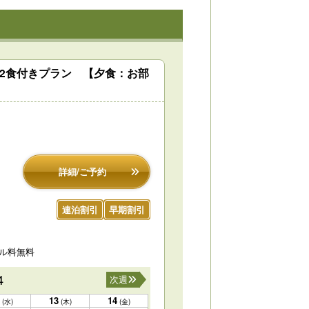
泊2食付きプラン 【夕食：お部
詳細/ご予約
連泊割引
早期割引
セル料無料
4
次週
13
14
(水)
(木)
(金)