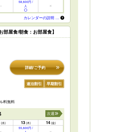
58,600円 /
人
カレンダーの説明 …
：お部屋食/朝食：お部屋食】
詳細/ご予約
連泊割引
早期割引
セル料無料
4
次週
13
14
(水)
(木)
(金)
55,600円 /