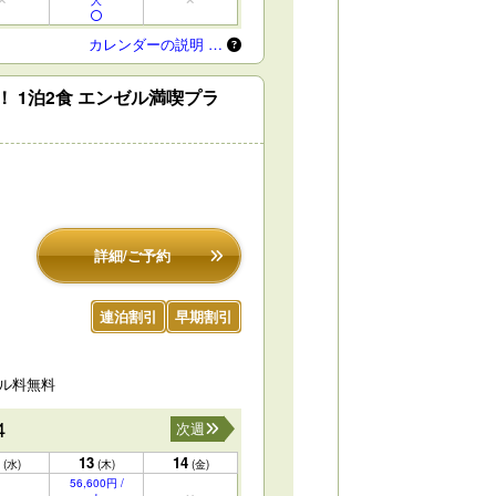
人
カレンダーの説明 …
 1泊2食 エンゼル満喫プラ
詳細/ご予約
連泊割引
早期割引
セル料無料
4
次週
13
14
(水)
(木)
(金)
56,600円 /