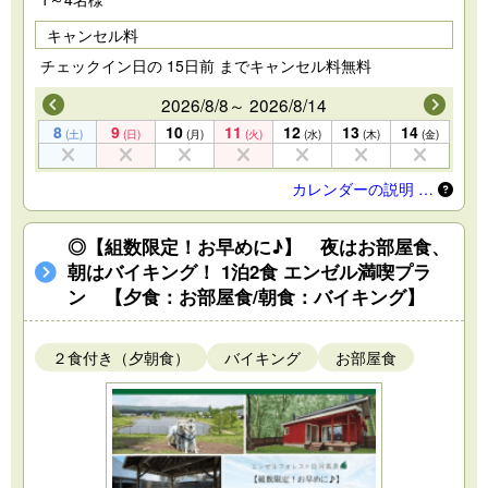
キャンセル料
チェックイン日の 15日前 までキャンセル料無料
2026/8/8～ 2026/8/14
8
9
10
11
12
13
14
(土)
(日)
(月)
(火)
(水)
(木)
(金)
カレンダーの説明 …
◎【組数限定！お早めに♪】 夜はお部屋食、
朝はバイキング！ 1泊2食 エンゼル満喫プラ
ン 【夕食：お部屋食/朝食：バイキング】
２食付き（夕朝食）
バイキング
お部屋食