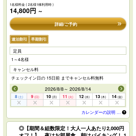
1名様料金
( 2名様1棟利用時 )
14,800円
～
詳細/ご予約
連泊割引
早期割引
定員
1～4名様
キャンセル料
チェックイン日の 15日前 までキャンセル料無料
2026/8/8～ 2026/8/14
8
9
10
11
12
13
14
(土)
(日)
(月)
(火)
(水)
(木)
(金)
カレンダーの説明 …
◎【期間＆組数限定！大人一人あたり2,000円
オフ！】 夜はお部屋食、朝はバイキング！ 1