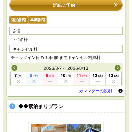
詳細/ご予約
連泊割引
早期割引
定員
1～4名様
キャンセル料
チェックイン日の 15日前 までキャンセル料無料
2026/8/7～ 2026/8/13
7
8
9
10
11
12
13
(金)
(土)
(日)
(月)
(火)
(水)
(木)
カレンダーの説明 …
◆◆素泊まりプラン