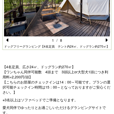
1
/
8
Pr
N
】
ドッグフリーグランピング【4名定員 テント内24㎡、ドッグラン約270㎡】
e
e
vi
xt
【4名定員、広さ24㎡、ドッグラン約270㎡】
o
【ワンちゃん同伴可能数 4頭まで 3頭以上or大型犬1頭につき利
u
用料+2,200円/頭】
【こちらのお部屋のチェックインは14：00～可能です。プランの選
s
択可能チェックイン時間は15：00～となっておりますがご安心くだ
さい。】
※3名以上はソファベッドでご準備となります。
愛犬同伴でゆったりとお過ごしいただけるグランピングサイトで
す。