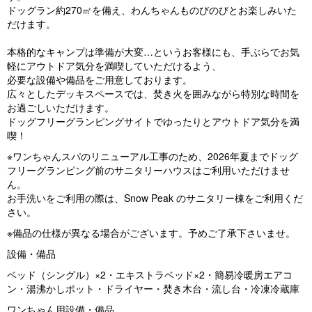
ドッグラン約270㎡を備え、わんちゃんものびのびとお楽しみいた
だけます。
本格的なキャンプは準備が大変…というお客様にも、手ぶらでお気
軽にアウトドア気分を満喫していただけるよう、
必要な設備や備品をご用意しております。
広々としたデッキスペースでは、焚き火を囲みながら特別な時間を
お過ごしいただけます。
ドッグフリーグランピングサイトでゆったりとアウトドア気分を満
喫！
※ワンちゃんスパのリニューアル工事のため、2026年夏までドッグ
フリーグランピング前のサニタリーハウスはご利用いただけませ
ん。
お手洗いをご利用の際は、Snow Peak のサニタリー棟をご利用くだ
さい。
※備品の仕様が異なる場合がございます。予めご了承下さいませ。
設備・備品
ベッド（シングル）×2・エキストラベッド×2・簡易冷暖房エアコ
ン・湯沸かしポット・ドライヤー・焚き木台・流し台・冷凍冷蔵庫
ワンちゃん用設備・備品