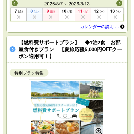
2026/8/7～ 2026/8/13
7
8
9
10
11
12
13
(金)
(土)
(日)
(月)
(火)
(水)
(木)
カレンダーの説明 …
【燃料費サポートプラン】 ◆1泊2食 お部
屋食付きプラン 【夏旅応援5,000円OFFクー
ポン適用可！】
特別プラン特集