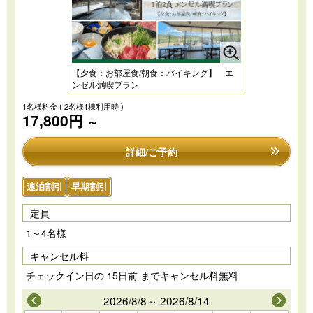
【夕食：お部屋食/朝食：バイキング】 エ
ンゼル満喫プラン
1名様料金
( 2名様1棟利用時 )
17,800円
～
詳細/ご予約
連泊割引
早期割引
定員
1～4名様
キャンセル料
チェックイン日の 15日前 までキャンセル料無料
2026/8/8～ 2026/8/14