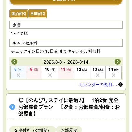
連泊割引
早期割引
定員
1～4名様
キャンセル料
チェックイン日の 15日前 までキャンセル料無料
2026/8/8～ 2026/8/14
8
9
10
11
12
13
14
(土)
(日)
(月)
(火)
(水)
(木)
(金)
カレンダーの説明 …
◎【のんびりステイに最適♪】 1泊2食 完全
お部屋食プラン 【夕食：お部屋食/朝食：お
部屋食】
２食付き（夕朝食）
お部屋食