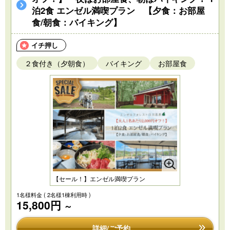
泊2食 エンゼル満喫プラン 【夕食：お部屋
食/朝食：バイキング】
イチ押し
２食付き（夕朝食）
バイキング
お部屋食
【セール！】エンゼル満喫プラン
1名様料金
( 2名様1棟利用時 )
15,800円
～
詳細/ご予約