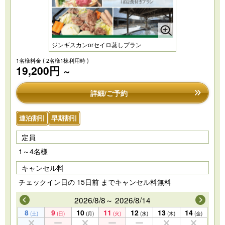
ジンギスカンorセイロ蒸しプラン
1名様料金
( 2名様1棟利用時 )
19,200円
～
詳細/ご予約
連泊割引
早期割引
定員
1～4名様
キャンセル料
チェックイン日の 15日前 までキャンセル料無料
2026/8/8～ 2026/8/14
8
9
10
11
12
13
14
(土)
(日)
(月)
(火)
(水)
(木)
(金)