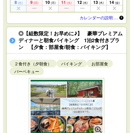
8
9
10
11
12
13
14
(土)
(日)
(月)
(火)
(水)
(木)
(金)
カレンダーの説明 …
◎【組数限定！お早めに♪】 豪華プレミアム
ディナーと朝食バイキング 1泊2食付きプラ
ン 【夕食：部屋食/朝食：バイキング】
２食付き（夕朝食）
バイキング
お部屋食
バーベキュー