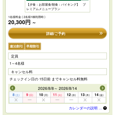
【夕食：お部屋食/朝食：バイキング】 プ
レミアムメニュープラン
1名様料金
( 2名様1棟利用時 )
20,300円
～
詳細/ご予約
連泊割引
早期割引
定員
1～4名様
キャンセル料
チェックイン日の 15日前 までキャンセル料無料
2026/8/8～ 2026/8/14
8
9
10
11
12
13
14
(土)
(日)
(月)
(火)
(水)
(木)
(金)
カレンダーの説明 …