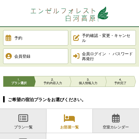
予約確認・変更・キャンセ
予約
ル
会員ログイン ・ パスワード
会員登録
再発行
1
2
3
4
プラン選択
予約内容入力
個人情報入力
予約完了
ご希望の宿泊プランをお選びください。
プラン一覧
お部屋一覧
空室カレンダー