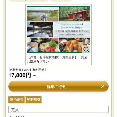
【夕食：お部屋食/朝食：お部屋食】 完全
お部屋食プラン
1名様料金
( 2名様1棟利用時 )
17,800円
～
詳細/ご予約
連泊割引
早期割引
定員
1～4名様