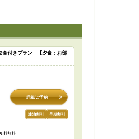
泊2食付きプラン 【夕食：お部
詳細/ご予約
連泊割引
早期割引
セル料無料