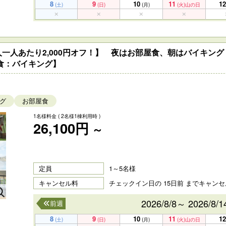
8
9
10
11
12
(土)
(日)
(月)
(火)
山の日
一人あたり2,000円オフ！】 夜はお部屋食、朝はバイキング！
食：バイキング】
グ
お部屋食
1名様料金
( 2名様1棟利用時 )
26,100円
～
定員
1～5名様
キャンセル料
チェックイン日の 15日前 までキャン
2026/8/8～ 2026/8/1
前週
8
9
10
11
12
(土)
(日)
(月)
(火)
山の日