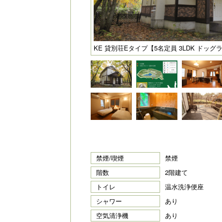
KE 貸別荘Eタイプ【5名定員 3LDK ドッグ
禁煙/喫煙
禁煙
階数
2階建て
トイレ
温水洗浄便座
シャワー
あり
空気清浄機
あり