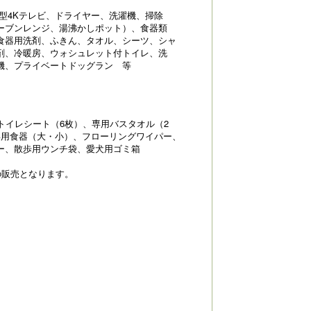
大型4Kテレビ、ドライヤー、洗濯機、掃除
ーブンレンジ、湯沸かしポット）、食器類
食器用洗剤、ふきん、タオル、シーツ、シャ
剤、冷暖房、ウォシュレット付トイレ、洗
機、プライベートドッグラン 等
トイレシート（6枚）、専用バスタオル（2
専用食器（大・小）、フローリングワイパー、
ー、散歩用ウンチ袋、愛犬用ゴミ箱
の販売となります。
）