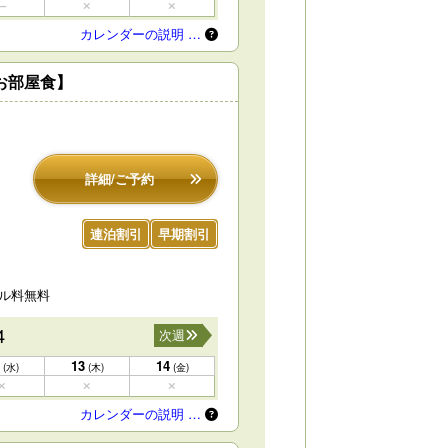
カレンダーの説明 …
お部屋食】
詳細/ご予約
連泊割引
早期割引
セル料無料
4
次週
13
14
(水)
(木)
(金)
カレンダーの説明 …