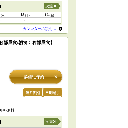
4
次週
13
14
(水)
(木)
(金)
カレンダーの説明 …
：お部屋食/朝食：お部屋食】
詳細/ご予約
連泊割引
早期割引
セル料無料
4
次週