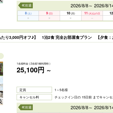
2026/8/8～ 2026/8/1
前週
8
9
10
11
12
(土)
(日)
(月)
(火)
山の日
たり3,000円オフ♪】 1泊2食 完全お部屋食プラン 【夕食
1名様料金
( 2名様1棟利用時 )
25,100円
～
定員
1～5名様
キャンセル料
チェックイン日の 15日前 までキャン
2026/8/8～ 2026/8/1
前週