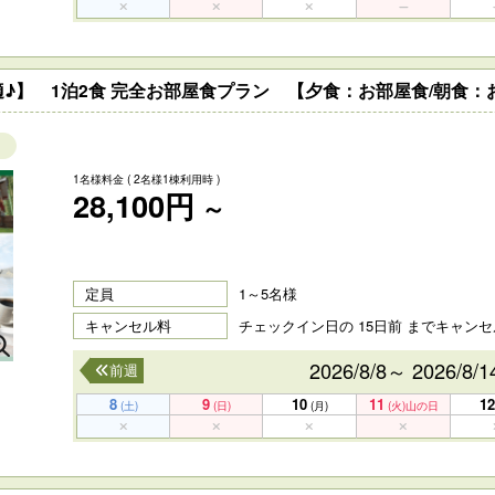
♪】 1泊2食 完全お部屋食プラン 【夕食：お部屋食/朝食：
1名様料金
( 2名様1棟利用時 )
28,100円
～
定員
1～5名様
キャンセル料
チェックイン日の 15日前 までキャン
2026/8/8～ 2026/8/1
前週
】
8
9
10
11
12
(土)
(日)
(月)
(火)
山の日