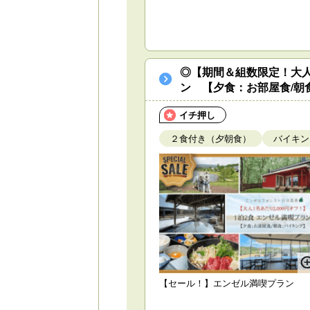
◎【期間＆組数限定！大人
ン 【夕食：お部屋食/朝
イチ押し
２食付き（夕朝食）
バイキン
【セール！】エンゼル満喫プラン