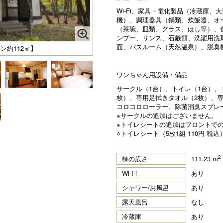
Wi-Fi、家具・電化製品（冷蔵庫、
機）、調理器具（鍋類、炊飯器、オ
（茶碗、皿類、グラス、はし等）、
ンプー、リンス、石鹸類、洗濯用洗
面、バスルーム（天然温泉）、脱臭
ラン約112㎡】
ワンちゃん用設備・備品
サークル（1台）、トイレ（1台）、
枚）、専用足拭きタオル（2枚）、
コロコロローラー、除菌消臭スプレ
※サークルの追加はございません。
※トイレシートの追加はフロントで
○トイレシート（5枚1組 110円 税込
2
棟の広さ
111.23 m
Wi-Fi
あり
シャワー/お風呂
あり
露天風呂
なし
冷蔵庫
あり