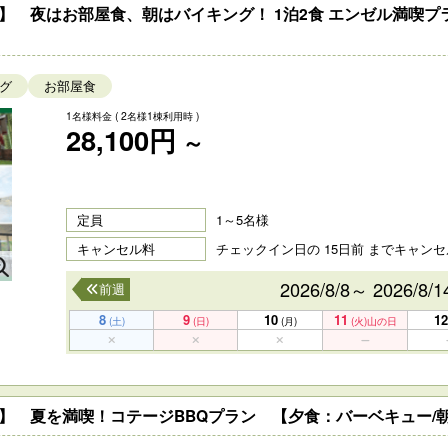
】 夜はお部屋食、朝はバイキング！ 1泊2食 エンゼル満喫プ
グ
お部屋食
1名様料金
( 2名様1棟利用時 )
28,100円
～
定員
1～5名様
キャンセル料
チェックイン日の 15日前 までキャン
2026/8/8～ 2026/8/1
前週
8
9
10
11
12
(土)
(日)
(月)
(火)
山の日
】 夏を満喫！コテージBBQプラン 【夕食：バーベキュー/