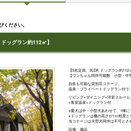
びください。
K ドッグラン約112㎡】
【5名定員、3LDK ドッグラン約112
【ワンちゃん同伴可能数 小型・中
自炊も可能な貸別荘コテージ。
温泉・プライベートドッグラン付で
リビング+ダイニング+洋室２ルーム
+客室温泉+ドッグラン付
※愛犬は中・小型犬あわせて、1棟に
※ドッグランは柵の高さが1ｍ程度と
当コテージは大型犬同伴は不可とさ
設備・備品