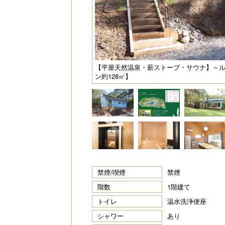
【平屋天然温泉・薪ストーブ・サウナ】～ルモ
ン約128㎡】
禁煙/喫煙
禁煙
階数
1階建て
トイレ
温水洗浄便座
シャワー
あり