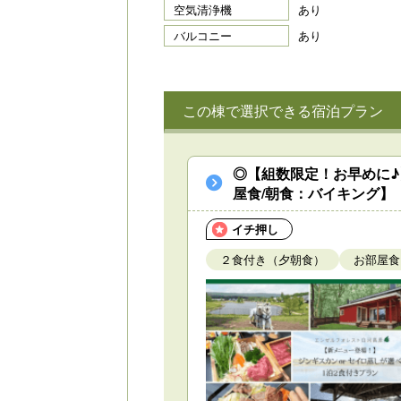
空気清浄機
あり
バルコニー
あり
この棟で選択できる宿泊プラン
◎【組数限定！お早めに♪
屋食/朝食：バイキング】
イチ押し
２食付き（夕朝食）
お部屋食