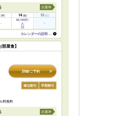
5
次週
14
15
(木)
(金)
(土)
82,700円 /
人
カレンダーの説明 …
お部屋食】
詳細/ご予約
連泊割引
早期割引
セル料無料
5
次週