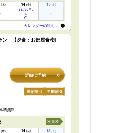
14
15
(木)
(金)
(土)
84,700円 /
人
カレンダーの説明 …
ラン 【夕食：お部屋食/朝
詳細/ご予約
連泊割引
早期割引
セル料無料
5
次週
14
15
(木)
(金)
(土)