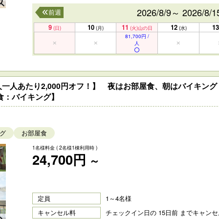
2026/8/9～ 2026/8/1
前週
9
10
11
12
13
(日)
(月)
(火)
山の日
(水)
81,700円 /
人
一人あたり2,000円オフ！】 夜はお部屋食、朝はバイキング！
食：バイキング】
グ
お部屋食
1名様料金
( 2名様1棟利用時 )
24,700円
～
定員
1～4名様
キャンセル料
チェックイン日の 15日前 までキャン