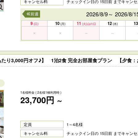
キャンセル料
チェックイン日の 15日前 までキャン
2026/8/9～ 2026/8/1
前週
9
10
11
12
13
(日)
(月)
(火)
山の日
(水)
たり3,000円オフ♪】 1泊2食 完全お部屋食プラン 【夕食
1名様料金
( 2名様1棟利用時 )
23,700円
～
定員
1～4名様
キャンセル料
チェックイン日の 15日前 までキャン