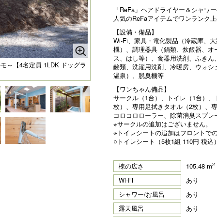
「ReFa」ヘアドライヤー＆シャワ
人気のReFaアイテムでワンランク
【設備・備品】
Wi-Fi、家具・電化製品（冷蔵庫、
機）、調理器具（鍋類、炊飯器、オ
ス、はし等）、食器用洗剤、ふきん
～【4名定員 1LDK ドッグラ
鹸類、洗濯用洗剤、冷暖房、ウォシ
温泉）、脱臭機等
【ワンちゃん備品】
サークル（1台）、トイレ（1台）、
枚）、専用足拭きタオル（2枚）、
コロコロローラー、除菌消臭スプレ
※サークルの追加はございません。
※トイレシートの追加はフロントで
○トイレシート（5枚1組 110円 税込
2
棟の広さ
105.48 m
Wi-Fi
あり
シャワー/お風呂
あり
露天風呂
あり