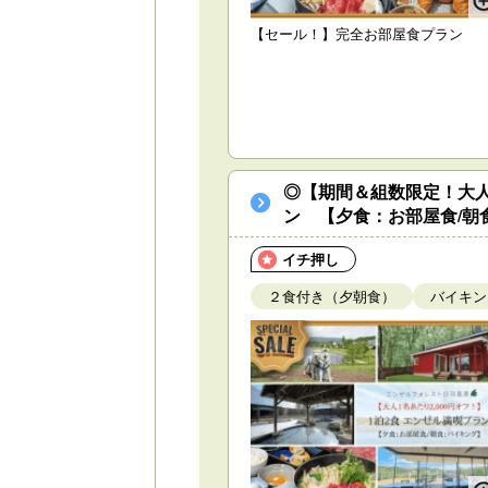
【セール！】完全お部屋食プラン
◎【期間＆組数限定！大人
ン 【夕食：お部屋食/朝
イチ押し
２食付き（夕朝食）
バイキン