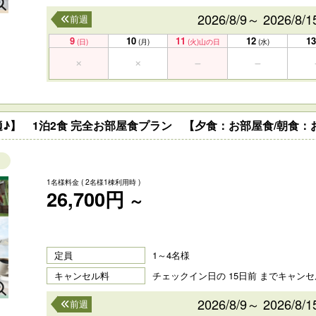
2026/8/9～ 2026/8/1
前週
9
10
11
12
13
(日)
(月)
(火)
山の日
(水)
♪】 1泊2食 完全お部屋食プラン 【夕食：お部屋食/朝食：
1名様料金
( 2名様1棟利用時 )
26,700円
～
定員
1～4名様
キャンセル料
チェックイン日の 15日前 までキャン
2026/8/9～ 2026/8/1
前週
】