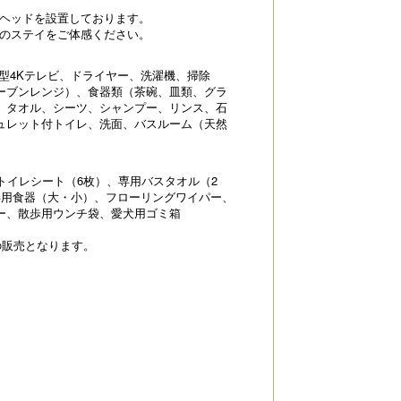
ーヘッドを設置しております。
上のステイをご体感ください。
大型4Kテレビ、ドライヤー、洗濯機、掃除
ーブンレンジ）、食器類（茶碗、皿類、グラ
、タオル、シーツ、シャンプー、リンス、石
ュレット付トイレ、洗面、バスルーム（天然
トイレシート（6枚）、専用バスタオル（2
専用食器（大・小）、フローリングワイパー、
ー、散歩用ウンチ袋、愛犬用ゴミ箱
の販売となります。
）