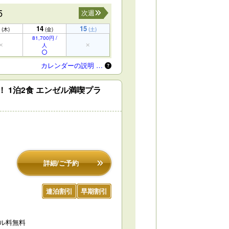
5
次週
14
15
(木)
(金)
(土)
81,700円 /
人
カレンダーの説明 …
 1泊2食 エンゼル満喫プラ
詳細/ご予約
連泊割引
早期割引
セル料無料