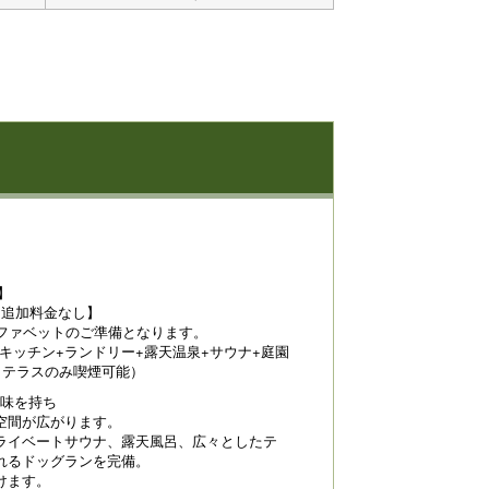
】
 追加料金なし】
ソファベットのご準備となります。
+キッチン+ランドリー+露天温泉+サウナ+庭園
（テラスのみ喫煙可能）
意味を持ち
空間が広がります。
ライベートサウナ、露天風呂、広々としたテ
れるドッグランを完備。
けます。