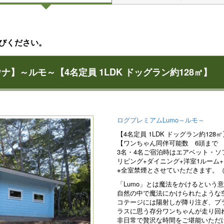
びください。
】～ルモ～【4名定員 1LDK ドッグラン約128㎡】
ログプレミアムLumo～ルモ～
【4名定員 1LDK ドッグラン約128㎡
【ワンちゃん同伴可能数 6頭まで
3名・4名ご宿泊時はエアベット・
リビング+ダイニング+洋室1ルーム
※全室禁煙とさせていただきます。
「Lumo」とは魔法をかけるという
自然の中で魔法にかけられたような
コテージには陽射しが降り注ぎ、プ
ラスに思う存分ワンちゃんが走り回
非日常で贅沢な時間をご堪能いただ