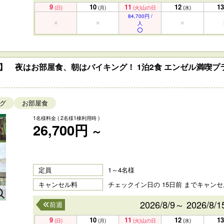
9
10
11
12
13
(日)
(月)
(火)
山の日
(水)
84,700円 /
人
】 夜はお部屋食、朝はバイキング！ 1泊2食 エンゼル満喫プ
グ
お部屋食
1名様料金
( 2名様1棟利用時 )
26,700円
～
定員
1～4名様
キャンセル料
チェックイン日の 15日前 までキャン
2026/8/9～ 2026/8/1
前週
9
10
11
12
13
(日)
(月)
(火)
山の日
(水)