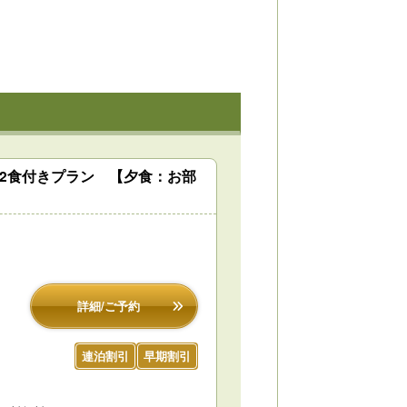
泊2食付きプラン 【夕食：お部
詳細/ご予約
連泊割引
早期割引