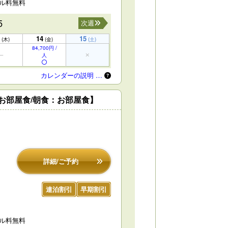
セル料無料
5
次週
14
15
(木)
(金)
(土)
84,700円 /
人
カレンダーの説明 …
：お部屋食/朝食：お部屋食】
詳細/ご予約
連泊割引
早期割引
セル料無料