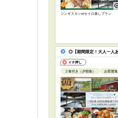
ジンギスカンorセイロ蒸しプラン
◎【期間限定！大人一人あ
イチ押し
２食付き（夕朝食）
お部屋食