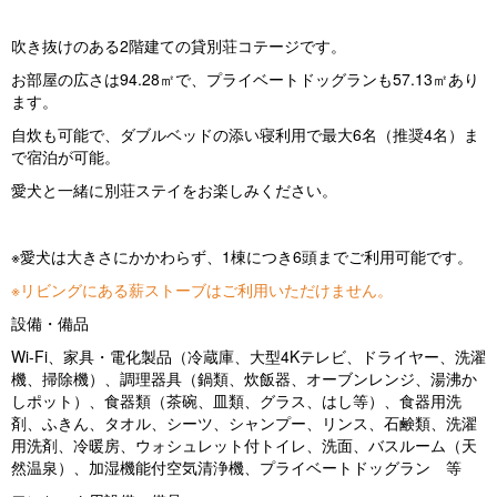
吹き抜けのある2階建ての貸別荘コテージです。
お部屋の広さは94.28㎡で、プライベートドッグランも57.13㎡あり
ます。
自炊も可能で、ダブルベッドの添い寝利用で最大6名（推奨4名）ま
で宿泊が可能。
愛犬と一緒に別荘ステイをお楽しみください。
※愛犬は大きさにかかわらず、1棟につき6頭までご利用可能です。
※リビングにある薪ストーブはご利用いただけません。
設備・備品
Wi-Fi、家具・電化製品（冷蔵庫、大型4Kテレビ、ドライヤー、洗濯
機、掃除機）、調理器具（鍋類、炊飯器、オーブンレンジ、湯沸か
しポット）、食器類（茶碗、皿類、グラス、はし等）、食器用洗
剤、ふきん、タオル、シーツ、シャンプー、リンス、石鹸類、洗濯
用洗剤、冷暖房、ウォシュレット付トイレ、洗面、バスルーム（天
然温泉）、加湿機能付空気清浄機、プライベートドッグラン 等