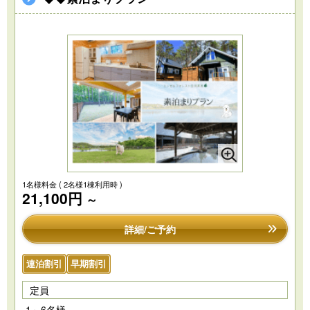
1名様料金
( 2名様1棟利用時 )
21,100円
～
詳細/ご予約
連泊割引
早期割引
定員
1～6名様