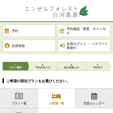
予約確認・変更・キャンセ
予約
ル
会員ログイン ・ パスワード
会員登録
再発行
1
2
3
4
プラン選択
予約内容入力
個人情報入力
予約完了
ご希望の宿泊プランをお選びください。
プラン一覧
お部屋一覧
空室カレンダー