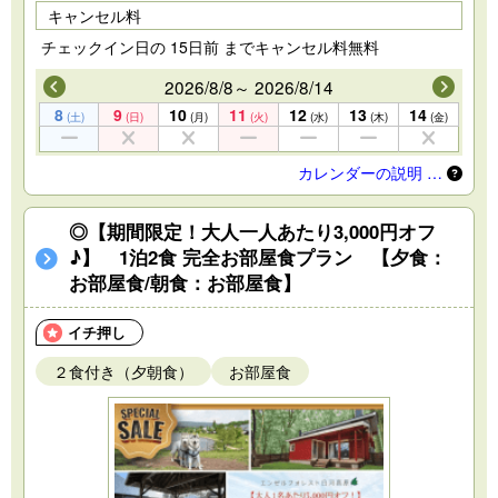
キャンセル料
チェックイン日の 15日前 までキャンセル料無料
2026/8/8～ 2026/8/14
8
9
10
11
12
13
14
(土)
(日)
(月)
(火)
(水)
(木)
(金)
カレンダーの説明 …
◎【期間限定！大人一人あたり3,000円オフ
♪】 1泊2食 完全お部屋食プラン 【夕食：
お部屋食/朝食：お部屋食】
イチ押し
２食付き（夕朝食）
お部屋食