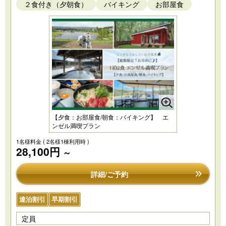
２食付き（夕朝食）
バイキング
お部屋食
【夕食：お部屋食/朝食：バイキング】 エ
ンゼル満喫プラン
1名様料金
( 2名様1棟利用時 )
28,100円
～
詳細/ご予約
連泊割引
早期割引
定員