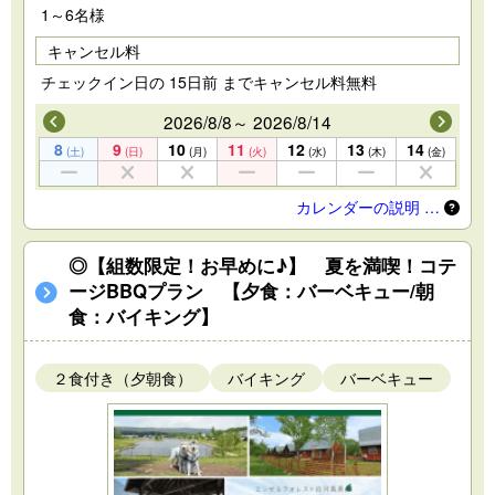
1～6名様
キャンセル料
チェックイン日の 15日前 までキャンセル料無料
2026/8/8～ 2026/8/14
8
9
10
11
12
13
14
(土)
(日)
(月)
(火)
(水)
(木)
(金)
カレンダーの説明 …
◎【組数限定！お早めに♪】 夏を満喫！コテ
ージBBQプラン 【夕食：バーベキュー/朝
食：バイキング】
２食付き（夕朝食）
バイキング
バーベキュー