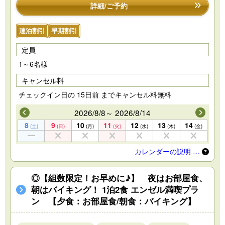
詳細/ご予約
連泊割引
早期割引
定員
1～6名様
キャンセル料
チェックイン日の 15日前 までキャンセル料無料
2026/8/8～ 2026/8/14
8
9
10
11
12
13
14
(土)
(日)
(月)
(火)
(水)
(木)
(金)
カレンダーの説明 …
◎【組数限定！お早めに♪】 夜はお部屋食、
朝はバイキング！ 1泊2食 エンゼル満喫プラ
ン 【夕食：お部屋食/朝食：バイキング】