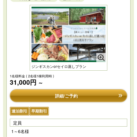
ジンギスカンorセイロ蒸しプラン
1名様料金
( 2名様1棟利用時 )
31,000円
～
詳細/ご予約
連泊割引
早期割引
定員
1～6名様