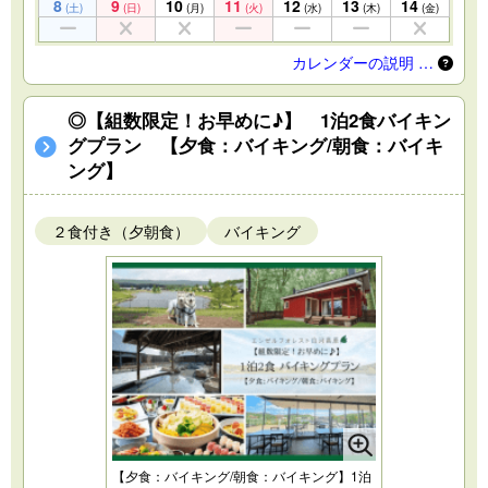
8
9
10
11
12
13
14
(土)
(日)
(月)
(火)
(水)
(木)
(金)
カレンダーの説明 …
◎【組数限定！お早めに♪】 1泊2食バイキン
グプラン 【夕食：バイキング/朝食：バイキ
ング】
２食付き（夕朝食）
バイキング
【夕食：バイキング/朝食：バイキング】1泊