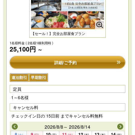
【セール！】完全お部屋食プラン
1名様料金
( 2名様1棟利用時 )
25,100円
～
詳細/ご予約
連泊割引
早期割引
定員
1～6名様
キャンセル料
チェックイン日の 15日前 までキャンセル料無料
2026/8/8～ 2026/8/14
8
9
10
11
12
13
14
(土)
(日)
(月)
(火)
(水)
(木)
(金)