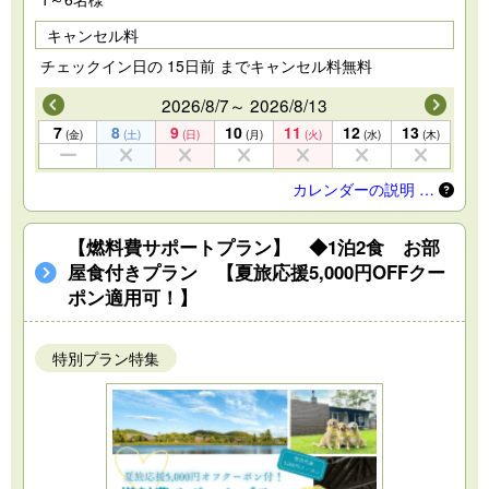
キャンセル料
チェックイン日の 15日前 までキャンセル料無料
2026/8/7～ 2026/8/13
7
8
9
10
11
12
13
(金)
(土)
(日)
(月)
(火)
(水)
(木)
カレンダーの説明 …
【燃料費サポートプラン】 ◆1泊2食 お部
屋食付きプラン 【夏旅応援5,000円OFFクー
ポン適用可！】
特別プラン特集