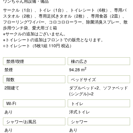
ワンちゃん用設備・備品
サークル（1台）、トイレ（1台）、トイレシート（6枚）、専用バ
スタオル（2枚）、専用足拭きタオル（2枚）、専用食器（2皿）、
フローリングワイパー、コロコロローラー、除菌消臭スプレー、散
歩用ウンチ袋、愛犬用ゴミ箱
※サークルの追加はございません。
※トイレシートの追加はフロントでの販売となります。
○トイレシート（5枚1組 110円 税込）
禁煙/喫煙
棟の広さ
2
禁煙
94.28 m
階数
ベッドサイズ
2階建て
ダブルベッド×2、ソファベッド
(シングル)×2
Wi-Fi
トイレ
あり
洋式トイレ
シャワー/お風呂
シャワー
あり
あり