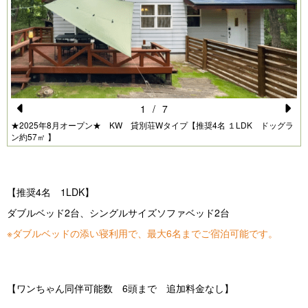
1
/
7
Pr
N
★2025年8月オープン★ KW 貸別荘Wタイプ【推奨4名 １LDK ドッグラ
ン約57㎡ 】
e
e
vi
xt
o
【推奨4名 1LDK】
u
ダブルベッド2台、シングルサイズソファベッド2台
s
※ダブルベッドの添い寝利用で、最大6名までご宿泊可能です。
【ワンちゃん同伴可能数 6頭まで 追加料金なし】