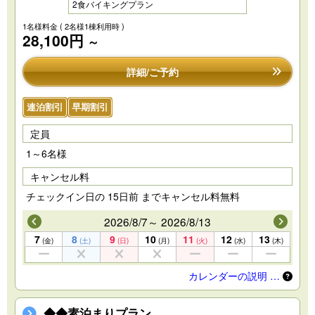
2食バイキングプラン
1名様料金
( 2名様1棟利用時 )
28,100円
～
詳細/ご予約
連泊割引
早期割引
定員
1～6名様
キャンセル料
チェックイン日の 15日前 までキャンセル料無料
2026/8/7～ 2026/8/13
7
8
9
10
11
12
13
(金)
(土)
(日)
(月)
(火)
(水)
(木)
カレンダーの説明 …
◆◆素泊まりプラン