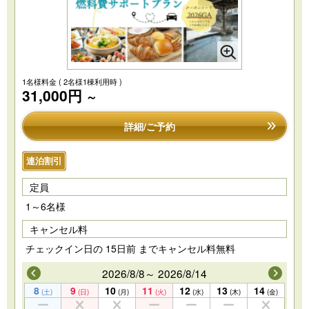
1名様料金
( 2名様1棟利用時 )
31,000円
～
詳細/ご予約
連泊割引
定員
1～6名様
キャンセル料
チェックイン日の 15日前 までキャンセル料無料
2026/8/8～ 2026/8/14
8
9
10
11
12
13
14
(土)
(日)
(月)
(火)
(水)
(木)
(金)