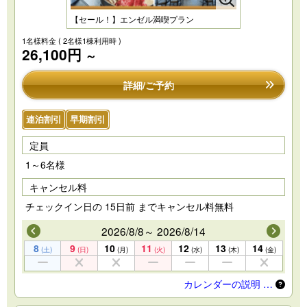
【セール！】エンゼル満喫プラン
1名様料金
( 2名様1棟利用時 )
26,100円
～
詳細/ご予約
連泊割引
早期割引
定員
1～6名様
キャンセル料
チェックイン日の 15日前 までキャンセル料無料
2026/8/8～ 2026/8/14
8
9
10
11
12
13
14
(土)
(日)
(月)
(火)
(水)
(木)
(金)
カレンダーの説明 …