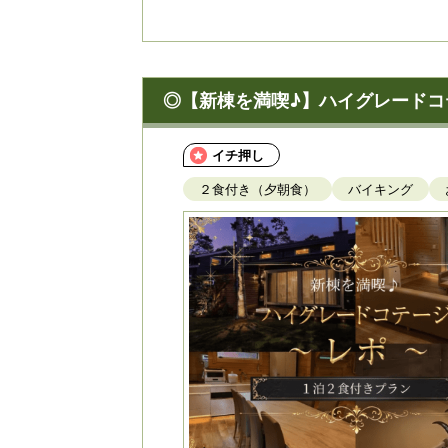
◎【新棟を満喫♪】ハイグレードコ
イチ押し
２食付き（夕朝食）
バイキング