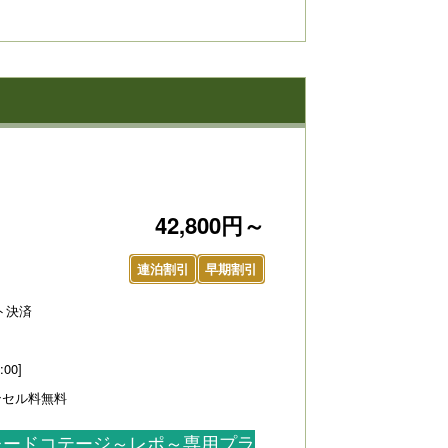
42,800円～
連泊割引
早期割引
ト決済
:00]
ンセル料無料
グレードコテージ～レポ～専用プラ