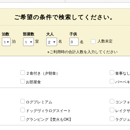
ご希望の条件で検索してください。
泊数
部屋数
大人
子供
人数未定
泊
室
名
名
※ご利用時の合計人数を入力してください
２食付き（夕朝食）
食事な
お部屋食
バーベ
ログプレミアム
コンフ
ドッグヴィラログスイート
レイク
グランピング【焚火もOK】
ラグジ