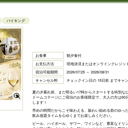
バイキング
お食事
朝夕食付
お支払方法
現地決済またはオンラインクレジッ
宿泊可能期間
2026/07/25 ～ 2026/08/31
キャンセル料
チェックイン日の 15日前 までキャ
夏の夕暮れ前、まだ明るい17時からスタートする特別な
ドームコテージにご宿泊のお客様限定で、大人の方は60
N
します！
早めの時間だからこそ味わえる、賑わい始める前のゆっ
e
飲み放題タイムを心ゆくまでお楽しみください。
xt
ビール、ハイボール、サワー、ワインなど、豊富なドリ