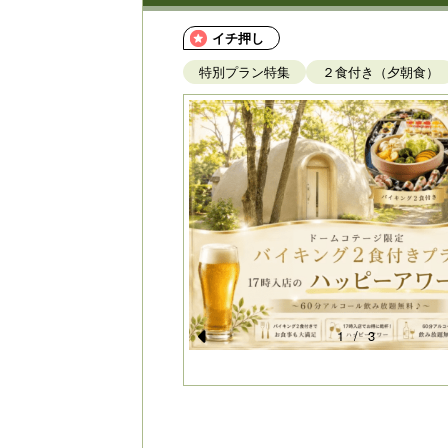
イチ押し
特別プラン特集
２食付き（夕朝食）
1
/
3
Pr
e
vi