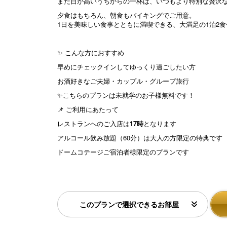
まだ日が高いうちからの一杯は、いつもより特別な贅沢
夕食はもちろん、朝食もバイキングでご用意。
1日を美味しい食事とともに満喫できる、大満足の1泊2
✨ こんな方におすすめ
早めにチェックインしてゆっくり過ごしたい方
お酒好きなご夫婦・カップル・グループ旅行
✨こちらのプランは未就学のお子様無料です！
📌 ご利用にあたって
レストランへのご入店は
17時
となります
アルコール飲み放題（60分）は大人の方限定の特典です
ドームコテージご宿泊者様限定のプランです
このプランで選択できるお部屋