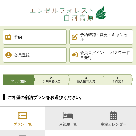
予約確認・変更・キャンセ
予約
ル
会員ログイン ・ パスワード
会員登録
再発行
1
2
3
4
プラン選択
予約内容入力
個人情報入力
予約完了
ご希望の宿泊プランをお選びください。
プラン一覧
お部屋一覧
空室カレンダー