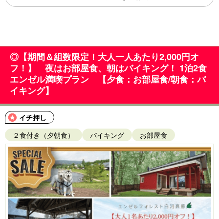
◎【期間＆組数限定！大人一人あたり2,000円オ
フ！】 夜はお部屋食、朝はバイキング！ 1泊2食
エンゼル満喫プラン 【夕食：お部屋食/朝食：バ
イキング】
イチ押し
２食付き（夕朝食）
バイキング
お部屋食