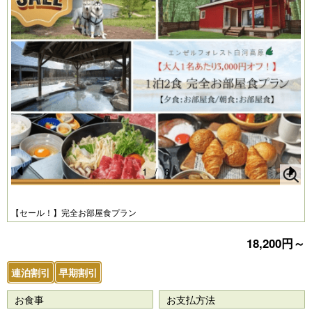
1
/
3
Pr
N
e
e
【セール！】完全お部屋食プラン
vi
xt
18,200円～
o
u
連泊割引
早期割引
s
お食事
お支払方法