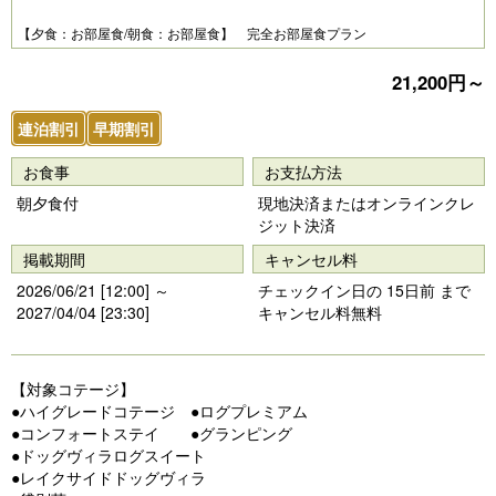
e
e
【夕食：お部屋食/朝食：お部屋食】 完全お部屋食プラン
vi
xt
21,200円～
o
u
連泊割引
早期割引
s
お食事
お支払方法
朝夕食付
現地決済またはオンラインクレ
ジット決済
掲載期間
キャンセル料
2026/06/21 [12:00] ～
チェックイン日の 15日前 まで
2027/04/04 [23:30]
キャンセル料無料
【対象コテージ】
●ハイグレードコテージ ●ログプレミアム
●コンフォートステイ ●グランピング
●ドッグヴィラログスイート
●レイクサイドドッグヴィラ