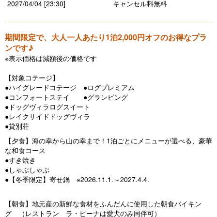
2027/04/04 [23:30]
キャンセル料無料
期間限定で、大人一人あたり1泊2,000円オフのお得なプラ
ンです♪
※表示価格は減額後の価格です
【対象コテージ】
●ハイグレードコテージ ●ログプレミアム
●コンフォートステイ ●グランピング
●ドッグヴィラログスイート
●レイクサイドドッグヴィラ
●貸別荘
【夕食】海の幸から山の幸まで！1泊ごとにメニューが選べる、豪華
な和食コース
●すき焼き
●しゃぶしゃぶ
●【冬季限定】寄せ鍋 ※2026.11.1.～2027.4.4.
【朝食】地元産の新鮮な食材をふんだんに使用した朝食バイキン
グ （レストラン ラ・ピーナは愛犬のみ同伴可）