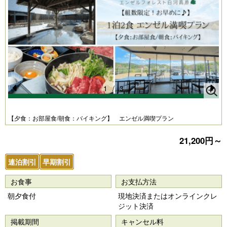
1
/
3
Pr
N
e
e
【夕食：お部屋食/朝食：バイキング】 エンゼル満喫プラン
vi
xt
21,200円～
o
u
連泊割引
早期割引
s
お食事
お支払方法
朝夕食付
現地決済またはオンラインクレ
ジット決済
掲載期間
キャンセル料