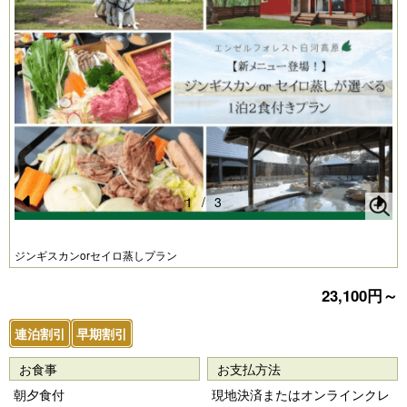
1
/
3
Pr
N
e
e
ジンギスカンorセイロ蒸しプラン
vi
xt
23,100円～
o
u
連泊割引
早期割引
s
お食事
お支払方法
朝夕食付
現地決済またはオンラインクレ