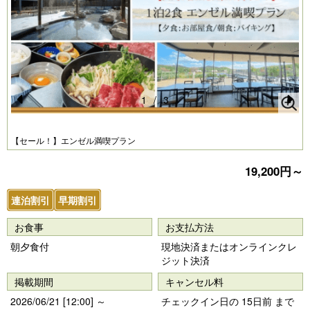
1
/
3
Pr
N
e
e
【セール！】エンゼル満喫プラン
vi
xt
19,200円～
o
u
連泊割引
早期割引
s
お食事
お支払方法
朝夕食付
現地決済またはオンラインクレ
ジット決済
掲載期間
キャンセル料
2026/06/21 [12:00] ～
チェックイン日の 15日前 まで