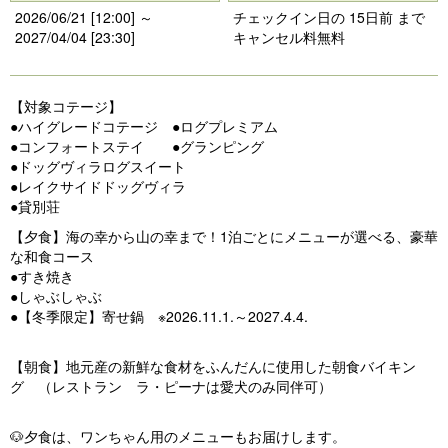
2026/06/21 [12:00] ～
チェックイン日の 15日前 まで
2027/04/04 [23:30]
キャンセル料無料
【対象コテージ】
●ハイグレードコテージ ●ログプレミアム
●コンフォートステイ ●グランピング
●ドッグヴィラログスイート
●レイクサイドドッグヴィラ
●貸別荘
【夕食】海の幸から山の幸まで！1泊ごとにメニューが選べる、豪華
な和食コース
●すき焼き
●しゃぶしゃぶ
●【冬季限定】寄せ鍋 ※2026.11.1.～2027.4.4.
【朝食】地元産の新鮮な食材をふんだんに使用した朝食バイキン
グ （レストラン ラ・ピーナは愛犬のみ同伴可）
🐶夕食は、ワンちゃん用のメニューもお届けします。