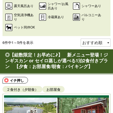
シャワー/お風
露天風呂あり
シャワーあり
呂あり
空気清浄機あ
バルコニーあ
冷蔵庫あり
り
り
ペット同伴OK
6件中1～5件を表示
◎【組数限定！お早めに♪】 新メニュー登場！ジ
ンギスカン or セイロ蒸しが選べる1泊2食付きプラ
ン 【夕食：お部屋食/朝食：バイキング】
イチ押し
２食付き（夕朝食）
お部屋食