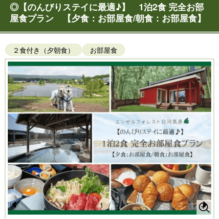
◎【のんびりステイに最適♪】 1泊2食 完全お部
屋食プラン 【夕食：お部屋食/朝食：お部屋食】
２食付き（夕朝食）
お部屋食
1
/
3
Pr
N