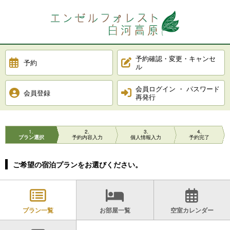
予約確認・変更・キャンセ
予約
ル
会員ログイン ・ パスワード
会員登録
再発行
1
2
3
4
プラン選択
予約内容入力
個人情報入力
予約完了
ご希望の宿泊プランをお選びください。
プラン一覧
お部屋一覧
空室カレンダー