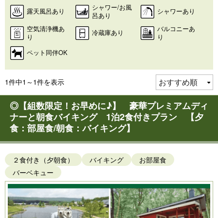
シャワー/お風
露天風呂あり
シャワーあり
呂あり
空気清浄機あ
バルコニーあ
冷蔵庫あり
り
り
ペット同伴OK
1件中1～1件を表示
◎【組数限定！お早めに♪】 豪華プレミアムディ
ナーと朝食バイキング 1泊2食付きプラン 【夕
食：部屋食/朝食：バイキング】
２食付き（夕朝食）
バイキング
お部屋食
バーベキュー