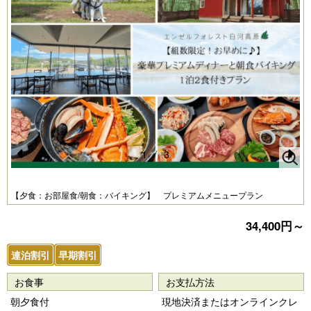
1
/
3
Pr
N
e
e
【夕食：お部屋食/朝食：バイキング】 プレミアムメニュープラン
vi
xt
34,400円～
o
u
連泊割引
早期割引
s
お食事
お支払方法
朝夕食付
現地決済またはオンラインクレ