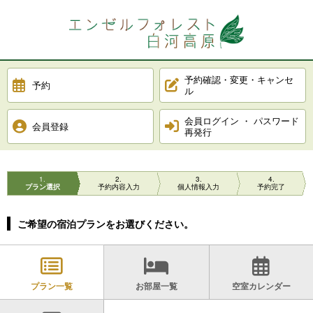
予約確認・変更・キャンセ
予約
ル
会員ログイン ・ パスワード
会員登録
再発行
1
2
3
4
プラン選択
予約内容入力
個人情報入力
予約完了
ご希望の宿泊プランをお選びください。
プラン一覧
お部屋一覧
空室カレンダー