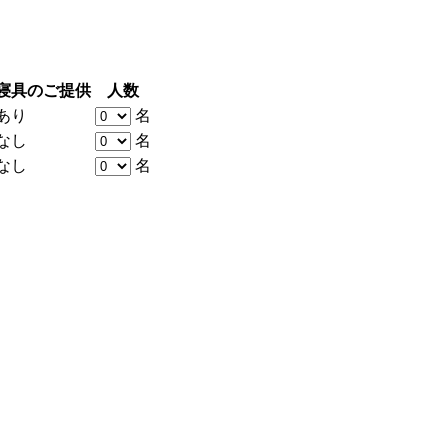
寝具のご提供
人数
あり
名
なし
名
なし
名