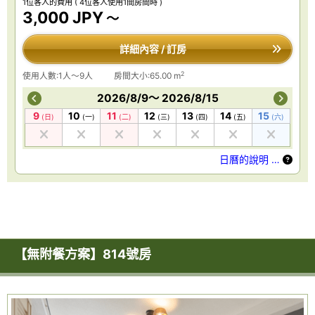
1位客人的費用
( 4位客人使用1間房間時 )
3,000 JPY
～
詳細內容 / 訂房
2
使用人數:1人～9人
房間大小:65.00 m
2026/8/9～ 2026/8/15
9
10
11
12
13
14
15
(日)
(一)
(二)
(三)
(四)
(五)
(六)
日曆的說明 …
【無附餐方案】814號房