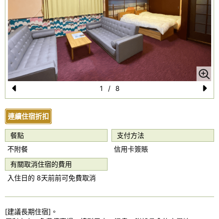
1
/
8
Pr
N
e
e
連續住宿折扣
vi
xt
餐點
支付方法
o
不附餐
信用卡簽賬
u
有關取消住宿的費用
s
入住日的 8天前前可免費取消
[建議長期住宿]。