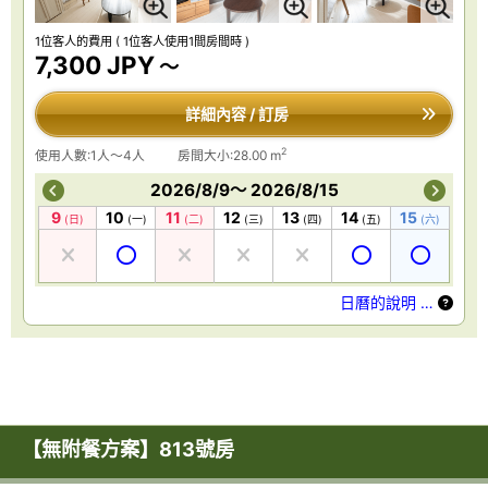
1位客人的費用
( 1位客人使用1間房間時 )
7,300 JPY
～
詳細內容 / 訂房
2
使用人數:1人～4人
房間大小:28.00 m
2026/8/9～ 2026/8/15
9
10
11
12
13
14
15
(日)
(一)
(二)
(三)
(四)
(五)
(六)
日曆的說明 …
【無附餐方案】813號房