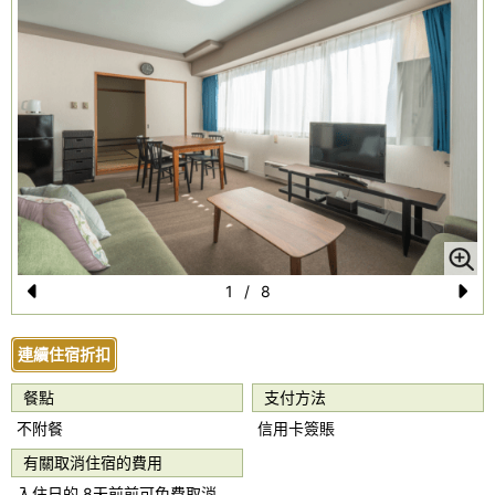
1
/
8
Pr
N
e
e
連續住宿折扣
vi
xt
餐點
支付方法
o
不附餐
信用卡簽賬
u
有關取消住宿的費用
s
入住日的 8天前前可免費取消