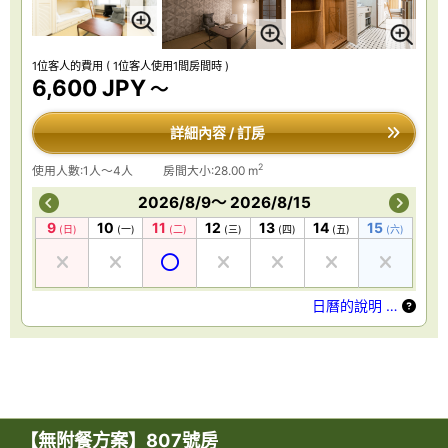
1位客人的費用
( 1位客人使用1間房間時 )
6,600 JPY
～
詳細內容 / 訂房
2
使用人數:1人～4人
房間大小:28.00 m
2026/8/9～ 2026/8/15
9
10
11
12
13
14
15
(日)
(一)
(二)
(三)
(四)
(五)
(六)
日曆的說明 …
【無附餐方案】807號房