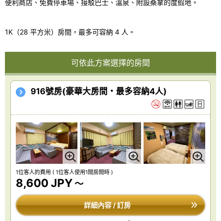
便利商店、免費停車場、接駁巴士、溫泉、附設桑拿的度假地。
1K（28 平方米）房間，最多可容納 4 人。
可依此方案選擇的房間
916號房(豪華大房間・最多容納4人)
1位客人的費用
( 1位客人使用1間房間時 )
8,600 JPY
～
詳細內容 / 訂房