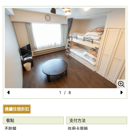
1
/
8
Pr
N
e
e
連續住宿折扣
vi
xt
餐點
支付方法
o
不附餐
信用卡簽賬