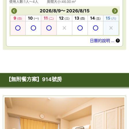
2
使用人數:1人～4人
房間大小:46.00 m
2026/8/9～ 2026/8/15
9
10
11
12
13
14
15
(日)
(一)
(二)
(三)
(四)
(五)
(六)
日曆的說明 …
【無附餐方案】914號房