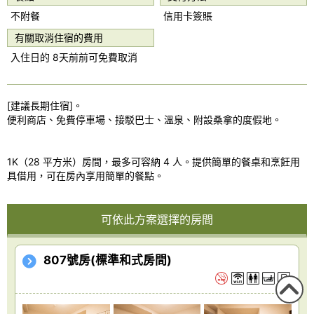
o
不附餐
信用卡簽賬
u
有關取消住宿的費用
s
入住日的 8天前前可免費取消
[建議長期住宿]。
便利商店、免費停車場、接駁巴士、溫泉、附設桑拿的度假地。
1K（28 平方米）房間，最多可容納 4 人。提供簡單的餐桌和烹飪用
具借用，可在房內享用簡單的餐點。
可依此方案選擇的房間
807號房(標準和式房間)
回到