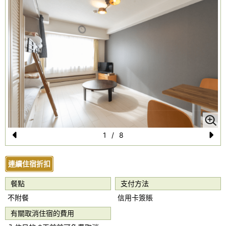
1
/
8
Pr
N
e
e
連續住宿折扣
vi
xt
餐點
支付方法
o
不附餐
信用卡簽賬
u
有關取消住宿的費用
s