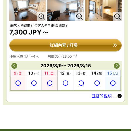
1位客人的費用
( 1位客人使用1間房間時 )
7,300 JPY
～
詳細內容 / 訂房
2
使用人數:1人～4人
房間大小:28.00 m
2026/8/9～ 2026/8/15
9
10
11
12
13
14
15
(日)
(一)
(二)
(三)
(四)
(五)
(六)
日曆的說明 …