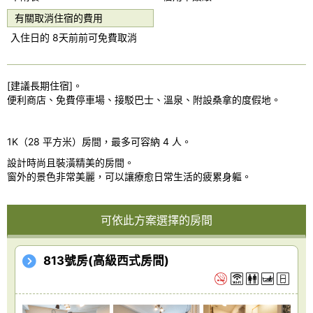
u
有關取消住宿的費用
s
入住日的 8天前前可免費取消
[建議長期住宿]。
便利商店、免費停車場、接駁巴士、溫泉、附設桑拿的度假地。
1K（28 平方米）房間，最多可容納 4 人。
設計時尚且裝潢精美的房間。
窗外的景色非常美麗，可以讓療愈日常生活的疲累身軀。
可依此方案選擇的房間
813號房(高級西式房間)