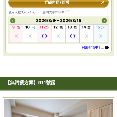
詳細內容 / 訂房
2
使用人數:1人～4人
房間大小:28.00 m
2026/8/9～ 2026/8/15
9
10
11
12
13
14
15
(日)
(一)
(二)
(三)
(四)
(五)
(六)
日曆的說明 …
【無附餐方案】911號房