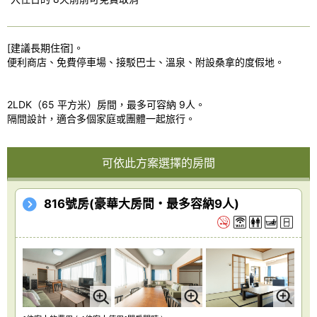
[建議長期住宿]。
便利商店、免費停車場、接駁巴士、溫泉、附設桑拿的度假地。
2LDK（65 平方米）房間，最多可容納 9人。
隔間設計，適合多個家庭或團體一起旅行。
可依此方案選擇的房間
816號房(豪華大房間・最多容納9人)