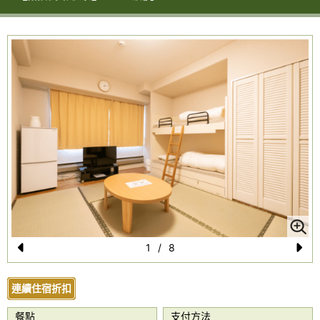
1
/
8
Pr
N
e
e
連續住宿折扣
vi
xt
餐點
支付方法