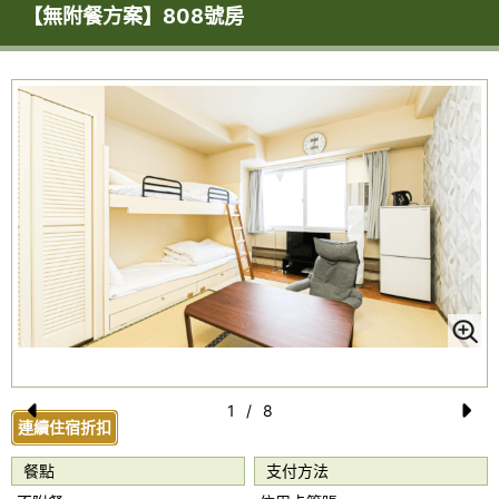
【無附餐方案】808號房
1
/
8
連續住宿折扣
Pr
N
e
e
餐點
支付方法