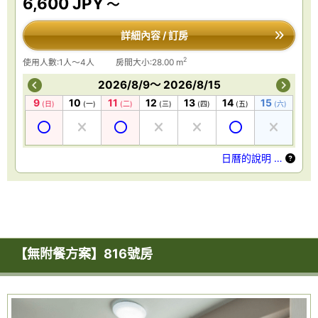
6,600 JPY
～
詳細內容 / 訂房
2
使用人數:1人～4人
房間大小:28.00 m
2026/8/9～ 2026/8/15
9
10
11
12
13
14
15
(日)
(一)
(二)
(三)
(四)
(五)
(六)
日曆的說明 …
【無附餐方案】816號房