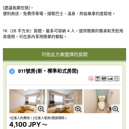
[建議長期住宿]。
便利商店、免費停車場、接駁巴士、溫泉、附設桑拿的度假地。
1K（28 平方米）房間，最多可容納 4 人。提供簡單的餐桌和烹飪用
具借用，可在房內享用簡單的餐點。
可依此方案選擇的房間
911號房(新・標準和式房間)
1位客人的費用
( 2位客人使用1間房間時 )
4,100 JPY
～