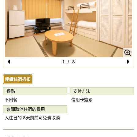
1
/
8
Pr
N
e
e
連續住宿折扣
vi
xt
餐點
支付方法
o
不附餐
信用卡簽賬
u
有關取消住宿的費用
s
入住日的 8天前前可免費取消