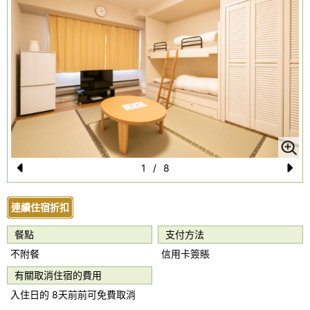
1
/
8
Pr
N
e
e
連續住宿折扣
vi
xt
餐點
支付方法
o
不附餐
信用卡簽賬
u
有關取消住宿的費用
s
入住日的 8天前前可免費取消