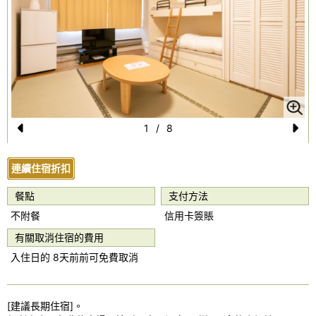
1
/
8
Pr
N
e
e
連續住宿折扣
vi
xt
餐點
支付方法
o
不附餐
信用卡簽賬
u
有關取消住宿的費用
s
入住日的 8天前前可免費取消
[建議長期住宿]。