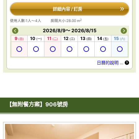
詳細內容 / 訂房
2
使用人數:1人～4人
房間大小:28.00 m
2026/8/9～ 2026/8/15
9
10
11
12
13
14
15
(日)
(一)
(二)
(三)
(四)
(五)
(六)
日曆的說明 …
【無附餐方案】906號房