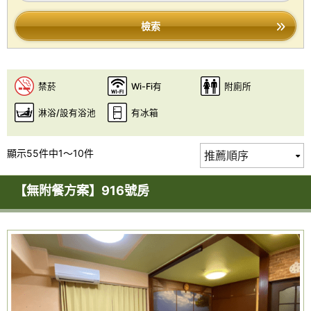
檢索
禁菸
Wi-Fi有
附廁所
淋浴/設有浴池
有冰箱
顯示55件中1～10件
【無附餐方案】916號房