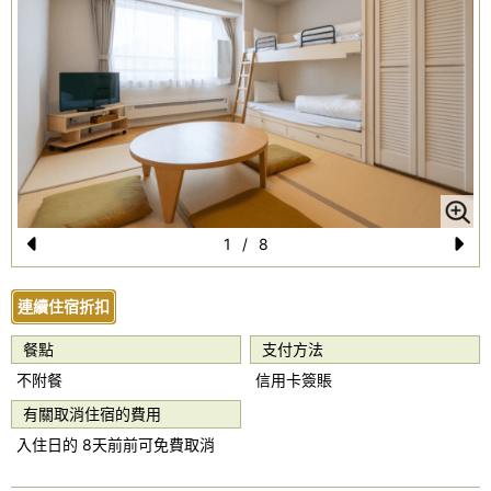
1
/
8
Pr
N
e
e
連續住宿折扣
vi
xt
餐點
支付方法
o
不附餐
信用卡簽賬
u
有關取消住宿的費用
s
入住日的 8天前前可免費取消