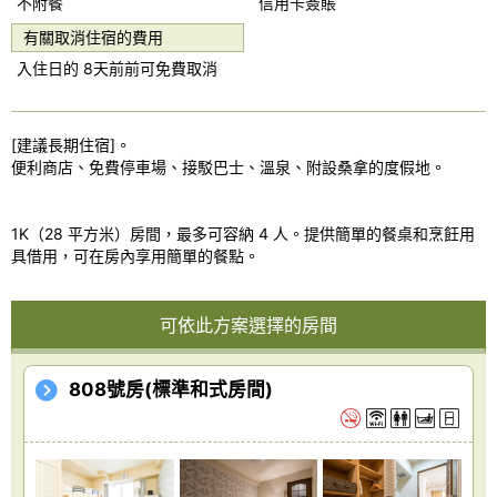
不附餐
信用卡簽賬
vi
xt
o
有關取消住宿的費用
入住日的 8天前前可免費取消
u
s
[建議長期住宿]。
便利商店、免費停車場、接駁巴士、溫泉、附設桑拿的度假地。
1K（28 平方米）房間，最多可容納 4 人。提供簡單的餐桌和烹飪用
具借用，可在房內享用簡單的餐點。
可依此方案選擇的房間
808號房(標準和式房間)