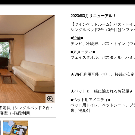
2023年3月リニューアル！
【ツインベッドルーム】バス・トイ
シングルベッド2台（3台目はソファ
■設備■
テレビ、冷暖房、バス・トイレ（ウ
■アメニティ■
フェイスタオル、バスタオル、ハミ
-----------------------------------------------------
★Wi-Fi利用可能（但し、接続が安
-----------------------------------------------------
★ペットと一緒に泊まれるお部屋★
■ペット用アメニティ■
ペット用トイレ、ペットシート、ブ
３名定員（シングルベッド２台・
袋、消臭剤
階客室（※階段利用）