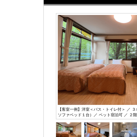
【客室一例】洋室＜バス・トイレ付＞ ／ 
ソファベッド１台）／ ペット宿泊可 ／ ２