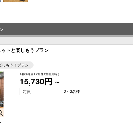
ン
ペットと楽しもうプラン
楽しもう！プラン
1名様料金
( 2名様1室利用時 )
15,730円
～
定員
2～3名様
風
ま
し