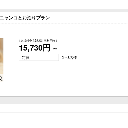
♪ニャンコとお泊りプラン
1名様料金
( 2名様1室利用時 )
15,730円
～
定員
2～3名様
く