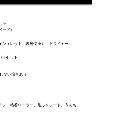
レ付
ベッド）
ォシュレット、暖房便座）、ドライヤー
ガキセット
---------
定しない場合あり）
---------
ラシ、粘着ローラー、足ふきシート、うんち