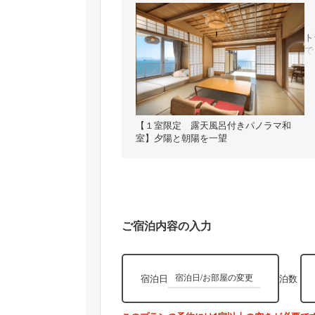
ト
で
【１室限定 露天風呂付きパノラマ和
室】夕陽と朝陽を一望
ご宿泊内容の入力
宿泊日
泊数
宿泊日/お部屋の変更