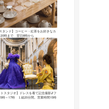
ースタンド】コーヒー・紅茶をお好きなカ
20時まで 翌日8時から
ォトスタジオ】ドレスを着て記念撮影♪フ
5時～17時 １組20分間。営業時間15時