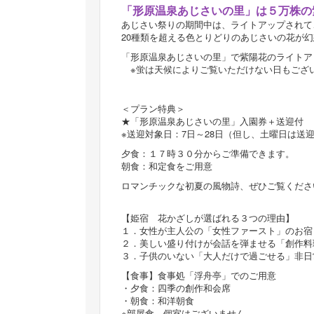
「形原温泉あじさいの里」は５万株の
あじさい祭りの期間中は、ライトアップされて
20種類を超える色とりどりのあじさいの花が
「形原温泉あじさいの里」で紫陽花のライトア
※蛍は天候によりご覧いただけない日もござ
＜プラン特典＞
★「形原温泉あじさいの里」入園券＋送迎付
※送迎対象日：7日～28日（但し、土曜日は送
夕食：１７時３０分からご準備できます。
朝食：和定食をご用意
ロマンチックな初夏の風物詩、ぜひご覧くださ
【姫宿 花かざしが選ばれる３つの理由】
１．女性が主人公の「女性ファースト」のお宿
２．美しい盛り付けが会話を弾ませる「創作料
３．子供のいない「大人だけで過ごせる」非日
【食事】食事処「浮舟亭」でのご用意
・夕食：四季の創作和会席
・朝食：和洋朝食
※部屋食、個室はございません