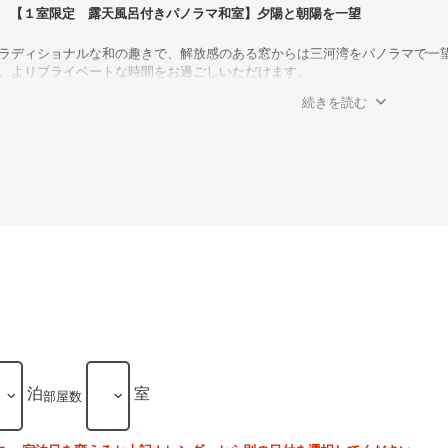
【１室限定 露天風呂付きパノラマ和室】夕陽と朝陽を一望
ラディショナルな和の趣きで、解放感のある窓からは三河湾をパノラマで一
、よりプライベートな時間をお過ごしいただけます。
続きを読む
泊
室
部屋数