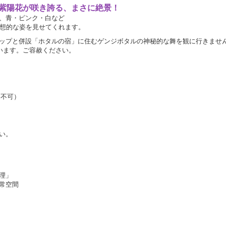
紫陽花が咲き誇る、まさに絶景！
、青・ピンク・白など
幻想的な姿を見せてくれます。
ップと併設「ホタルの宿」に住むゲンジボタルの神秘的な舞を観に行きませ
います。ご容赦ください。
迎不可）
い。
理」
常空間