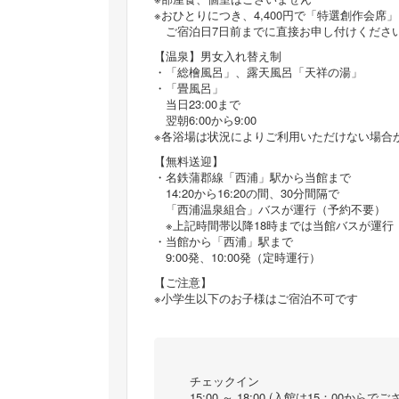
※おひとりにつき、4,400円で「特選創作会席
ご宿泊日7日前までに直接お申し付けくださ
【温泉】男女入れ替え制
・「総檜風呂」、露天風呂「天祥の湯」
・「畳風呂」
当日23:00まで
翌朝6:00から9:00
※各浴場は状況によりご利用いただけない場合
【無料送迎】
・名鉄蒲郡線「西浦」駅から当館まで
14:20から16:20の間、30分間隔で
「西浦温泉組合」バスが運行（予約不要）
※上記時間帯以降18時までは当館バスが運
・当館から「西浦」駅まで
9:00発、10:00発（定時運行）
【ご注意】
※小学生以下のお子様はご宿泊不可です
チェックイン
15:00 ～ 18:00 (入館は15：00からで