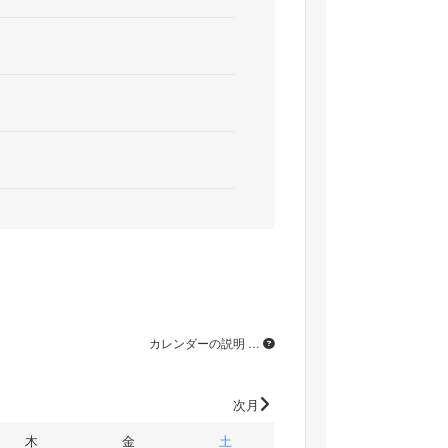
カレンダーの説明 …
次月
木
金
土