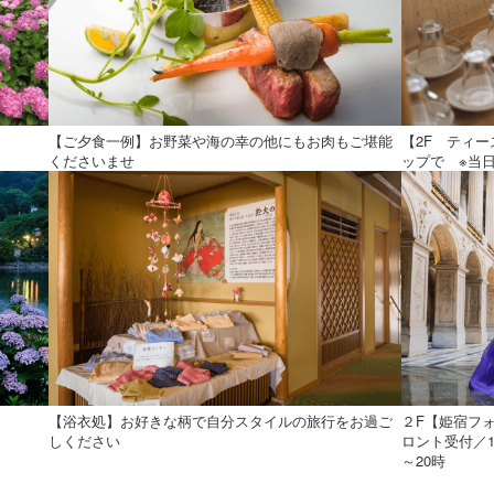
【ご夕食一例】お野菜や海の幸の他にもお肉もご堪能
【2F ティ
くださいませ
ップで ※当日
【浴衣処】お好きな柄で自分スタイルの旅行をお過ご
２F【姫宿フ
しください
ロント受付／1
～20時