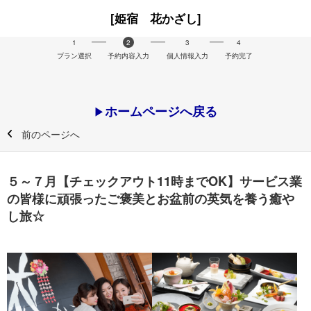
[姫宿 花かざし]
1
2
3
4
プラン選択
予約内容入力
個人情報入力
予約完了
ホームページへ戻る
▶
前のページへ
５～７月【チェックアウト11時までOK】サービス業
の皆様に頑張ったご褒美とお盆前の英気を養う癒や
し旅☆