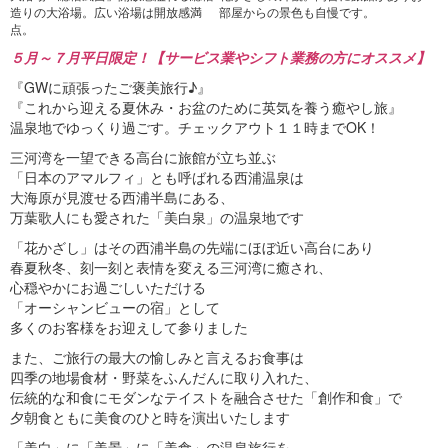
造りの大浴場。広い浴場は開放感満
部屋からの景色も自慢です。
点。
５月～７月平日限定！【サービス業やシフト業務の方にオススメ】
『GWに頑張ったご褒美旅行♪』
『これから迎える夏休み・お盆のために英気を養う癒やし旅』
温泉地でゆっくり過ごす。チェックアウト１１時までOK！
三河湾を一望できる高台に旅館が立ち並ぶ
「日本のアマルフィ」とも呼ばれる西浦温泉は
大海原が見渡せる西浦半島にある、
万葉歌人にも愛された「美白泉」の温泉地です
「花かざし」はその西浦半島の先端にほぼ近い高台にあり
春夏秋冬、刻一刻と表情を変える三河湾に癒され、
心穏やかにお過ごしいただける
「オーシャンビューの宿」として
多くのお客様をお迎えして参りました
また、ご旅行の最大の愉しみと言えるお食事は
四季の地場食材・野菜をふんだんに取り入れた、
伝統的な和食にモダンなテイストを融合させた「創作和食」で
夕朝食ともに美食のひと時を演出いたします
「美白」に「美景」に「美食」の温泉旅行を