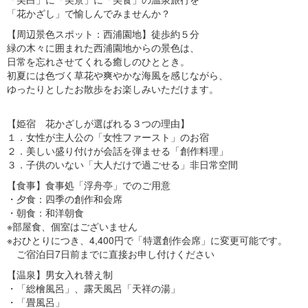
「花かざし」で愉しんでみませんか？
【周辺景色スポット：西浦園地】徒歩約５分
緑の木々に囲まれた西浦園地からの景色は、
日常を忘れさせてくれる癒しのひととき。
初夏には色づく草花や爽やかな海風を感じながら、
ゆったりとしたお散歩をお楽しみいただけます。
【姫宿 花かざしが選ばれる３つの理由】
１．女性が主人公の「女性ファースト」のお宿
２．美しい盛り付けが会話を弾ませる「創作料理」
３．子供のいない「大人だけで過ごせる」非日常空間
【食事】食事処「浮舟亭」でのご用意
・夕食：四季の創作和会席
・朝食：和洋朝食
※部屋食、個室はございません
※おひとりにつき、4,400円で「特選創作会席」に変更可能です。
ご宿泊日7日前までに直接お申し付けください
【温泉】男女入れ替え制
・「総檜風呂」、露天風呂「天祥の湯」
・「畳風呂」