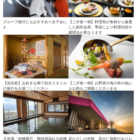
グループ旅行にもおすすめ☆女子会に
【ご夕食一例】料理長が食材から厳選
♪
した創作会席。季節により料理内容や
調理法が異なります
【浴衣処】お好きな柄で自分スタイル
【ご夕食一例】お野菜や海の幸の他に
の旅行をお過ごしください
もお肉もご堪能くださいませ
大浴場「総檜風呂」開放感溢れる総檜
花かざしの外観。高台に旅館がありお