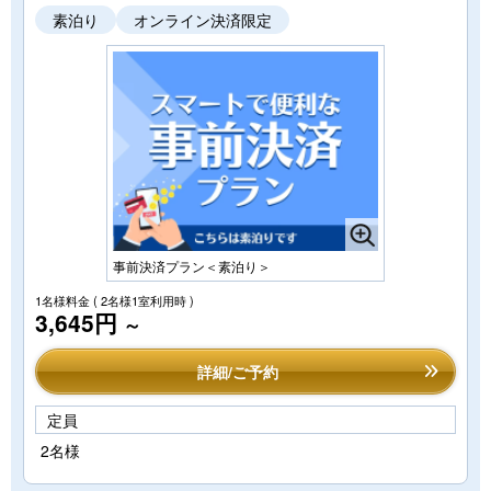
素泊り
オンライン決済限定
事前決済プラン＜素泊り＞
1名様料金
( 2名様1室利用時 )
3,645円
～
詳細/ご予約
定員
2名様