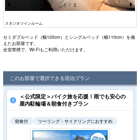
1
/
2
Pr
N
e
e
スタジオツインルーム
vi
xt
セミダブルベッド（幅120cm）とシングルベッド（幅110cm）を備
o
えたお部屋です。
u
全室禁煙で、Wi-Fiもご利用いただけます。
s
このお部屋で選択できる宿泊プラン
＜公式限定＞バイク旅を応援！雨でも安心の
屋内駐輪場＆朝食付きプラン
朝食付
ツーリング・サイクリングにおすすめ