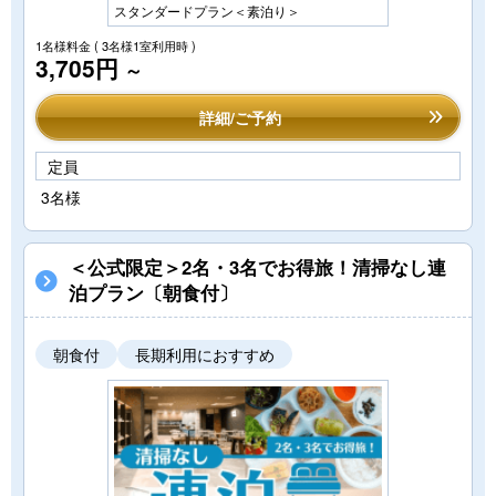
スタンダードプラン＜素泊り＞
1名様料金
( 3名様1室利用時 )
3,705円
～
詳細/ご予約
定員
3名様
＜公式限定＞2名・3名でお得旅！清掃なし連
泊プラン〔朝食付〕
朝食付
長期利用におすすめ