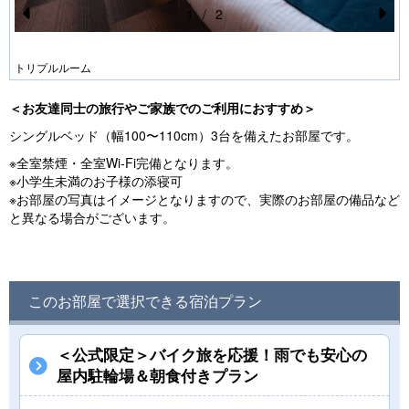
1
/
2
Pr
N
e
e
トリプルルーム
vi
xt
＜お友達同士の旅行やご家族でのご利用におすすめ＞
o
シングルベッド（幅100〜110cm）3台を備えたお部屋です。
u
※全室禁煙・全室Wi-Fi完備となります。
s
※小学生未満のお子様の添寝可
※お部屋の写真はイメージとなりますので、実際のお部屋の備品など
と異なる場合がございます。
このお部屋で選択できる宿泊プラン
＜公式限定＞バイク旅を応援！雨でも安心の
屋内駐輪場＆朝食付きプラン