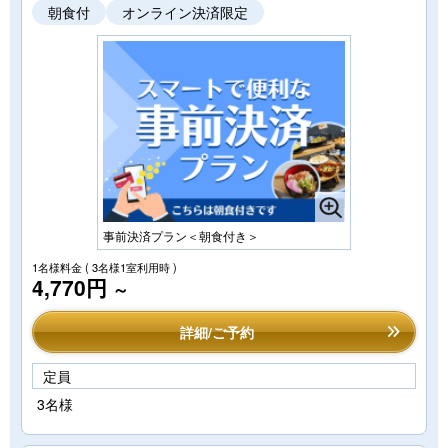
朝食付
オンライン決済限定
事前決済プラン＜朝食付き＞
1名様料金
( 3名様1室利用時 )
4,770円
～
詳細/ご予約
定員
3名様