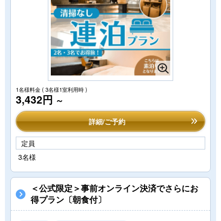
1名様料金
( 3名様1室利用時 )
3,432円
～
詳細/ご予約
定員
3名様
＜公式限定＞事前オンライン決済でさらにお
得プラン〔朝食付〕