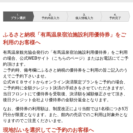
1
2
3
4
プラン選択
予約内容入力
個人情報入力
予約完了
ふるさと納税「有馬温泉宿泊施設利用優待券」をご
利用のお客様へ
有馬温泉観光協会発行の「有馬温泉宿泊施設利用優待券」をご利用
の場合、公式WEBサイト（こちらのページ）またはお電話にてご予
約頂けます。
ご予約時、備考欄にふるさと納税の優待券をご利用の旨ご記入のう
えでご予約下さいませ。
公式ＷＥＢサイトからオンライン決済限定プランをご予約の場合、
ご予約時に全額クレジット決済の手続きをさせていただきますが、
当日フロントにて優待券を受取後、決済額を減額修正させて頂き、
後日クレジット会社より優待券の金額分返金となります。
なお、優待券の利用額は、制度改正により当館では1名様につき5万
円分が限度となります。また、館内の売店でのご利用は対象外とな
りますのでご注意くださいませ。
現地払いを選択してご予約のお客様へ