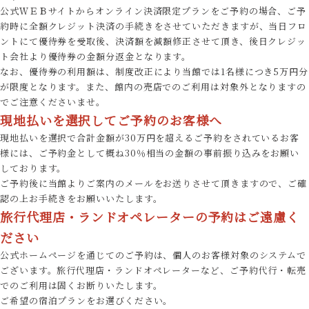
公式ＷＥＢサイトからオンライン決済限定プランをご予約の場合、ご予
約時に全額クレジット決済の手続きをさせていただきますが、当日フロ
ントにて優待券を受取後、決済額を減額修正させて頂き、後日クレジッ
ト会社より優待券の金額分返金となります。
なお、優待券の利用額は、制度改正により当館では1名様につき5万円分
が限度となります。また、館内の売店でのご利用は対象外となりますの
でご注意くださいませ。
現地払いを選択してご予約のお客様へ
現地払いを選択で合計金額が30万円を超えるご予約をされているお客
様には、ご予約金として概ね30％相当の金額の事前振り込みをお願い
しております。
ご予約後に当館よりご案内のメールをお送りさせて頂きますので、ご確
認の上お手続きをお願いいたします。
旅行代理店・ランドオペレーターの予約はご遠慮く
ださい
公式ホームページを通じてのご予約は、個人のお客様対象のシステムで
ございます。旅行代理店・ランドオペレーターなど、ご予約代行・転売
でのご利用は固くお断りいたします。
ご希望の宿泊プランをお選びください。